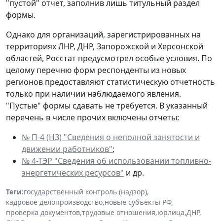
"пустой" отчет, заполнив лишь титульный раздел
формы.
Однако для организаций, зарегистрированных на
территориях ЛНР, ДНР, Запорожской и Херсонской
областей, Росстат предусмотрел особые условия. По
целому перечню форм респонденты из новых
регионов предоставляют статистическую отчетность
только при наличии наблюдаемого явления.
"Пустые" формы сдавать не требуется. В указанный
перечень в числе прочих включены отчеты:
№ П-4 (НЗ) "Сведения о неполной занятости и
движении работников"
;
№ 4-ТЭР "Сведения об использовании топливно-
энергетических ресурсов"
и др.
Теги:
государственный контроль (надзор)
,
кадровое делопроизводство
,
новые субъекты РФ
,
проверка документов
,
трудовые отношения
,
юрлица
,
ДНР
,