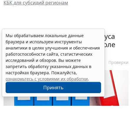
КБК для субсидий регионам
Порядок подтверждения статуса
Мы обрабатываем локальные данные
браузера и используем инструменты
эксперта в законе о госконтроле
аналитики в целях улучшения и обеспечения
скорректировали
работоспособности сайта, статистических
исследований и обзоров. Вы можете
7 августа 2026 15:57
Проверки
запретить обработку указанных данных в
настройках браузера. Пожалуйста,
ознакомьтесь с условиями их обработки
.
Принять