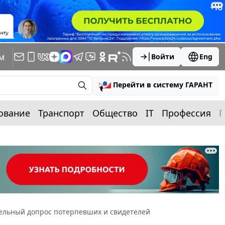
м
Войти
Eng
Перейти в систему ГАРАНТ
ование
Транспорт
Общество
IT
Профессия
П
ельный допрос потерпевших и свидетелей