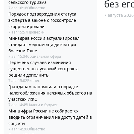
без ег
сельского туризма
7 авг 16:18
Общество
Порядок подтверждения статуса
7 августа 2026
эксперта в законе о госконтроле
скорректировали
7 авг 15:57
Проверки
Минздрав России актуализировал
стандарт медпомощи детям при
болезни Гоше
7 авг 15:34
Социальная сфера
Перечень случаев изменения
существенных условий контракта
решили дополнить
7 авг 15:02
Бизнес
Гражданам напомнили о порядке
налогообложения нежилых объектов на
участках ИЖС
7 авг 14:45
Налоги и бухучет
Минцифры России не собирается
вводить ограничения на доступ детей в
соцсети
7 авг 14:20
Общество