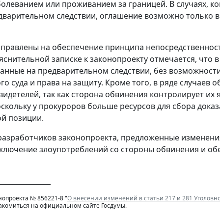
олеванием или проживанием за границей. В случаях, когд
дварительном следствии, оглашение возможно только в 
правлены на обеспечение принципа непосредственност
ояснительной записке к законопроекту отмечается, что 
данные на предварительном следствии, без возможност
го суда и права на защиту. Кроме того, в ряде случае
идетелей, так как сторона обвинения контролирует их я
оскольку у прокуроров больше ресурсов для сбора дока
й позиции.
азработчиков законопроекта, предложенные изменени
ключение злоупотреблений со стороны обвинения и о
_______________
нопроекта № 856221-8 "
О внесении изменений в статьи 217 и 281 Уголовн
акомиться на официальном сайте Госдумы.