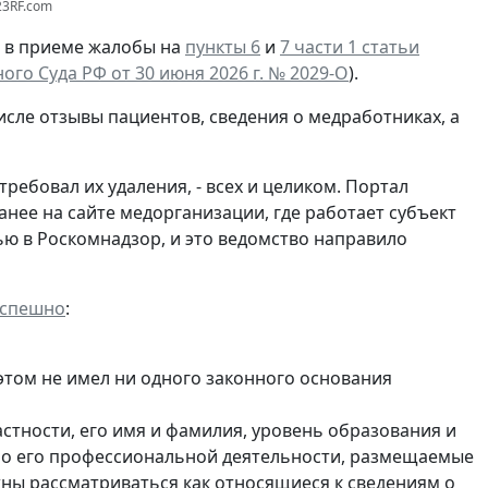
23RF.com
И в приеме жалобы на
пункты 6
и
7 части 1 статьи
го Суда РФ от 30 июня 2026 г. № 2029-О
).
исле отзывы пациентов, сведения о медработниках, а
ебовал их удаления, - всех и целиком. Портал
анее на сайте медорганизации, где работает субъект
ю в Роскомнадзор, и это ведомство направило
успешно
:
 этом не имел ни одного законного основания
стности, его имя и фамилия, уровень образования и
ы о его профессиональной деятельности, размещаемые
жны рассматриваться как относящиеся к сведениям о