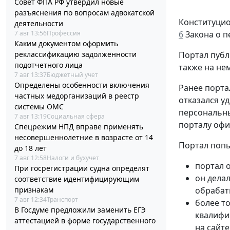
Совет ФПА РФ утвердил новые
разъяснения по вопросам адвокатской
Конституцио
деятельности
6
Закона о п
7 авг 13:56
Профессия
Каким документом оформить
Портал публ
реклассификацию задолженности
подотчетного лица
также на нем
7 авг 13:37
Бюджетный учет
Определены особенности включения
Ранее порта
частных медорганизаций в реестр
отказался у
системы ОМС
персональны
7 авг 13:19
Социальная сфера
порталу офи
Спецрежим НПД вправе применять
несовершеннолетние в возрасте от 14
Портал попы
до 18 лет
7 авг 12:58
Налоги и бухучет
портал 
При госрегистрации судна определят
он дела
соответствие идентифицирующим
обрабат
признакам
7 авг 12:34
Транспорт
более т
В Госдуме предложили заменить ЕГЭ
квалифи
аттестацией в форме государственного
на сайт