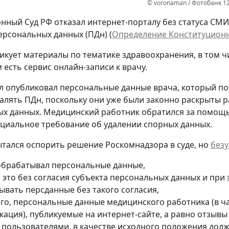
© voronaman / Фотобанк 1
нный Суд РФ отказал интернет-порталу без статуса СМ
ерсональных данных (ПДн) (
Определение Конституционно
икует материалы по тематике здравоохранения, в том ч
 есть сервис онлайн-записи к врачу.
л опубликовал персональные данные врача, который потр
далять ПДн, поскольку они уже были законно раскрыты р
х данных. Медицинский работник обратился за помощь
циальное требование об удалении спорных данных.
тался оспорить решение Роскомнадзора в суде, но
без
обрабатывал персональные данные,
л это без согласия субъекта персональных данных и при
ывать персданные без такого согласия,
ого, персональные данные медицинского работника (в ча
кация), публикуемые на интернет-сайте, а равно отзыв
е пользователями, в качестве исходного положения дол