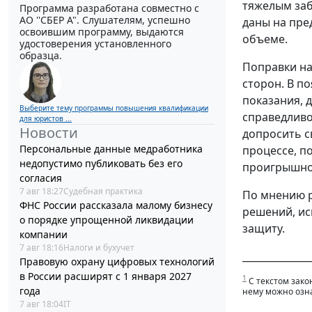
тяжелым заб
Программа разработана совместно с
АО ''СБЕР А". Слушателям, успешно
даны на пре
освоившим программу, выдаются
объеме.
удостоверения установленного
образца.
Поправки на
сторон. В п
показания, 
Выберите тему программы повышения квалификации
справедливо
для юристов ...
Новости
допросить св
Персональные данные медработника
процессе, п
недопустимо публиковать без его
проигрышно
согласия
7 авг 18:27
Судебная практика
По мнению р
ФНС России рассказала малому бизнесу
решений, ис
о порядке упрощенной ликвидации
защиту.
компании
7 авг 18:16
Налоги и бухучет
______________
Правовую охрану цифровых технологий
в России расширят с 1 января 2027
1
С текстом зако
года
нему можно озн
7 авг 18:04
IT