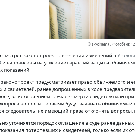
© skycinema / Фотобанк 1
ассмотрят законопроект о внесении изменений в
Уголов
Ф
и направлены на усиление гарантий защиты обвиняемых
х показаний.
, законопроект предусматривает право обвиняемого и 
 и свидетелей, ранее допрошенных в ходе предварител
росе, за исключением случаев смерти свидетеля или при
допроса вопросы первыми будут задавать обвиняемый ил
я следователь, не имеющий права отклонять вопросы, 
но уточняется порядок оглашения в суде ранее данных 
показания потерпевших и свидетелей, только если их о