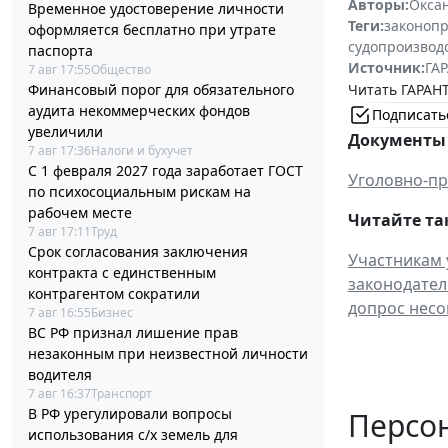
Авторы:
Окса
Временное удостоверение личности
Теги:
законоп
оформляется бесплатно при утрате
судопроизвод
паспорта
Источник:
ГАР
7 авг 17:55
Общество
Читать ГАРАНТ
Финансовый порог для обязательного
аудита некоммерческих фондов
Подписать
увеличили
Документы 
7 авг 17:36
Налоги и бухучет
С 1 февраля 2027 года заработает ГОСТ
Уголовно-пр
по психосоциальным рискам на
рабочем месте
Читайте та
7 авг 17:11
Труд
Срок согласования заключения
Участникам 
контракта с единственным
законодател
контрагентом сократили
допрос несо
7 авг 16:55
Бизнес
ВС РФ признал лишение прав
незаконным при неизвестной личности
водителя
7 авг 16:37
Транспорт
В РФ урегулировали вопросы
Персо
использования с/х земель для