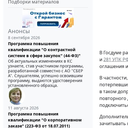
Подборки материалов
Анонсы
8 сентября 2026
Программа повышения
квалификации "О контрактной
В Госдуме р
системе в сфере закупок" (44-ФЗ)"
и
281 УПК Р
Об актуальных изменениях в КС
оглашения и
узнаете, став участником программы,
разработанной совместно с АО ''СБЕР
А". Слушателям, успешно освоившим
В частности
программу, выдаются удостоверения
потерпевших
установленного образца.
в таком доп
повторного 
подключитьс
11 августа 2026
Программа повышения
Дополнитель
квалификации "О корпоративном
зачитывать 
заказе" (223-ФЗ от 18.07.2011)