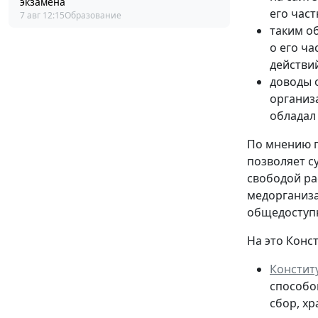
экзамена
его час
7 авг 12:15
Образование
таким о
о его ча
действи
доводы 
организ
обладал
По мнению п
позволяет с
свободой ра
медорганиза
общедосту
На это Конс
Констит
способо
сбор, х