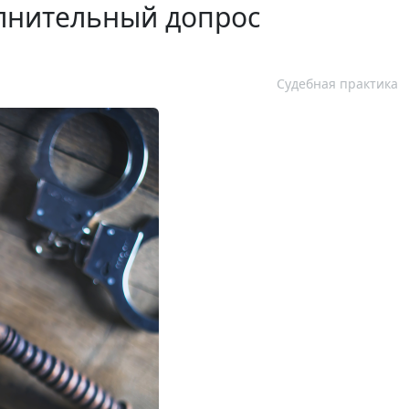
лнительный допрос
Судебная практика