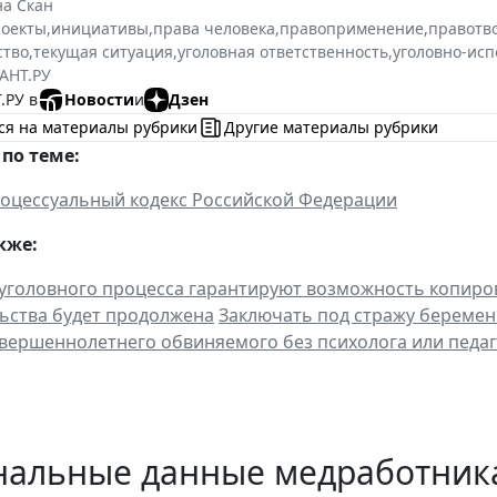
на Скан
роекты
,
инициативы
,
права человека
,
правоприменение
,
правотв
ство
,
текущая ситуация
,
уголовная ответственность
,
уголовно-исп
АНТ.РУ
.РУ в
Новости
и
Дзен
ся на материалы рубрики
Другие материалы рубрики
по теме:
оцессуальный кодекс Российской Федерации
кже:
уголовного процесса гарантируют возможность копиро
ьства будет продолжена
Заключать под стражу беремен
вершеннолетнего обвиняемого без психолога или педаг
нальные данные медработника