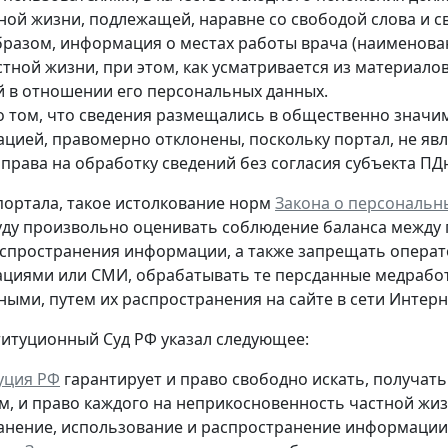
тной жизни, подлежащей, наравне со свободой слова и 
бразом, информация о местах работы врача (наименован
стной жизни, при этом, как усматривается из материало
й в отношении его персональных данных.
о том, что сведения размещались в общественно значи
ацией, правомерно отклонены, поскольку портал, не яв
 права на обработку сведений без согласия субъекта ПД
ортала, такое истолкование норм
Закона о персональн
уду произвольно оценивать соблюдение баланса между
спространения информации, а также запрещать опера
циями или СМИ, обрабатывать те персданные медрабо
пными
, путем их распространения на сайте в сети Интер
титуционный Суд РФ указал следующее:
уция РФ
гарантирует и право свободно искать, получа
м, и право каждого на неприкосновенность частной жиз
ранение, использование и распространение информации о