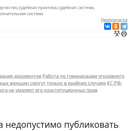
орчество
,
судебная практика
,
судебная система
,
олнительная система
Перепечатка
вания документов
Работа по гуманизации уголовного
ных женщин смогут только в крайних случаях
КС РФ:
ога не умаляет его конституционных прав
 недопустимо публиковать