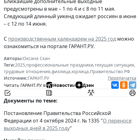
Ближайшие дополнительные выходные
предусмотрены в мае – 1 по 4 и с 8 по 11 мая.
Следующий длинный уикенд ожидает россиян в июне
– с 12 по 14 июня.
С
производственным календарем на 2025 год
можно
ознакомиться на портале ГАРАНТ.РУ.
Авторы:
Оксана Скан
Теги:
2025
,
профессиональные праздники
,
текущая ситуация
,
трудовые отношения
,
физлица
,
юрлица
,
Правительство РФ
Источник:
ГАРАНТ.РУ
Перепечатка
Читать ГАРАНТ.РУ в
Новости
и
Дзен
Документы по теме:
Постановление Правительства Российской
Федерации от 4 октября 2024 г. № 1335 "
О переносе
выходных дней в 2025 году
"