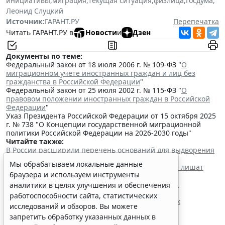
инициативы
,
миграция
,
текущая ситуация
,
физлица
,
Госдума
,
Леонид Слуцкий
Источник:
ГАРАНТ.РУ
Перепечатка
Читать ГАРАНТ.РУ в
Новости
и
Дзен
Документы по теме:
Федеральный закон от 18 июля 2006 г. № 109-ФЗ "
О
миграционном учете иностранных граждан и лиц без
гражданства в Российской Федерации
"
Федеральный закон от 25 июля 2002 г. № 115-ФЗ "
О
правовом положении иностранных граждан в Российской
Федерации
"
Указ Президента Российской Федерации от 15 октября 2025
г. № 738 "О Концепции государственной миграционной
политики Российской Федерации на 2026-2030 годы"
Читайте также:
В России расширили перечень оснований для выдворения
мигрантов из страны
Мы обрабатываем локальные данные
Мигрантов с судимостью за любое преступление лишат
браузера и используем инструменты
права на прием в гражданство
Данные об иностранных гражданах без права на
аналитики в целях улучшения и обеспечения
нахождение в РФ попадают в реестр
работоспособности сайта, статистических
Президент утвердил поправки о дополнительных
исследований и обзоров. Вы можете
требованиях к трудовым мигрантам
запретить обработку указанных данных в