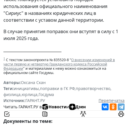
использования официального наименования
"Сириус" в названиях юридических лиц в
соответствии с уставом данной территории.
В случае принятия поправок они вступят в силу с 1
июля 2025 года.
_____________________________
1
С текстом законопроекта № 835520-8 "
О внесении изменений в
части первую и четвертую Гражданского кодекса Российской
Федерации
" и материалами к нему можно ознакомиться на
официальном сайте Госдумы.
Авторы:
Оксана Скан
Теги:
инициативы
,
поправки в ГК РФ
,
правотворчество
,
физлица
,
юрлица
,
Госдума
Источник:
ГАРАНТ.РУ
Перепечатка
Читать ГАРАНТ.РУ в
Новости
и
Дзен
Документы по теме: