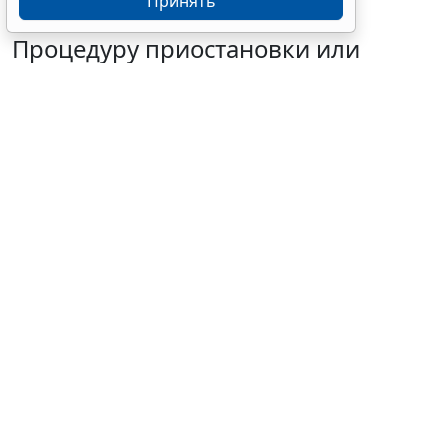
Принять
Процедуру приостановки или
запрета реализации опасной
продукции оптимизируют
6 августа 2026 15:39
Бизнес
© pannee99 / Фотобанк 123RF.com