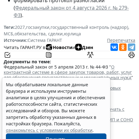
формировать протокол разногласий
(
Федеральный закон от 4 августа 2026 г. № 279-
ФЗ
).
Теги:
2027
,
госзакупки
,
государственный контроль (надзор)
,
МСБ
,
обязательства, сделки
,
юрлица
Источник:
Система ГАРАНТ
Перепечатка
Читать ГАРАНТ.РУ в
Новости
и
Дзен
Документы по теме:
Федеральный закон от 5 апреля 2013 г. № 44-ФЗ "
О
контрактной системе в сфере закупок товаров, работ, услуг
для обеспечения государственных и муниципальных нужд
"
Читайте также:
Мы обрабатываем локальные данные
ФАС России рассказала об особенностях внеплановых
браузера и используем инструменты
проверок заказчиков по 44-ФЗ
аналитики в целях улучшения и обеспечения
В РФ введут особый порядок закупок товаров для
образовательных организаций
работоспособности сайта, статистических
Контракты по однородным товарам можно заключать с
исследований и обзоров. Вы можете
одним и тем же едпоставщиком
запретить обработку указанных данных в
Максимальную цену контракта при закупках у СМП и СОНО
настройках браузера. Пожалуйста,
повысят до 30 млн руб.
ознакомьтесь с условиями их обработки
.