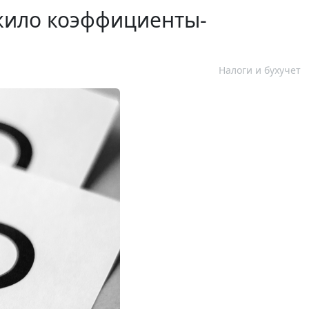
жило коэффициенты-
Налоги и бухучет