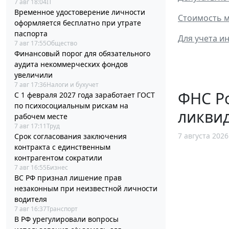
7 авг 18:04
IT
Временное удостоверение личности
Стоимость м
оформляется бесплатно при утрате
паспорта
Для учета и
7 авг 17:55
Общество
Финансовый порог для обязательного
аудита некоммерческих фондов
увеличили
7 авг 17:36
Налоги и бухучет
ФНС Ро
С 1 февраля 2027 года заработает ГОСТ
по психосоциальным рискам на
ликви
рабочем месте
7 авг 17:11
Труд
7 августа 2026
Срок согласования заключения
контракта с единственным
контрагентом сократили
7 авг 16:55
Бизнес
ВС РФ признал лишение прав
незаконным при неизвестной личности
водителя
7 авг 16:37
Транспорт
В РФ урегулировали вопросы