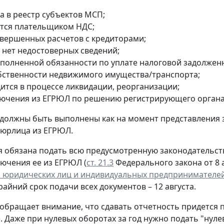
а в реестр субъектов МСП;
ется плательщиком НДС;
авершенных расчетов с кредиторами;
 нет недостоверных сведений;
сполненной обязанности по уплате налоговой задолжен
обственности недвижимого имущества/транспорта;
дится в процессе ликвидации, реорганизации;
лючения из ЕГРЮЛ по решению регистрирующего органа
 должны быть выполнены как на момент представления 
 юрлица из ЕГРЮЛ.
 обязана подать всю предусмотренную законодательств
лючения ее из ЕГРЮЛ (
ст. 21.3
Федерального закона от 8 а
 юридических лиц и индивидуальных предпринимателе
крайний срок подачи всех документов – 12 августа.
обращает внимание, что сдавать отчетность придется 
. Даже при нулевых оборотах за год нужно подать "нул