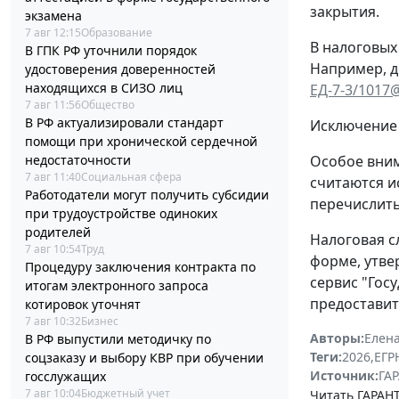
закрытия.
экзамена
7 авг 12:15
Образование
В налоговых
В ГПК РФ уточнили порядок
Например, д
удостоверения доверенностей
находящихся в СИЗО лиц
ЕД-7-3/1017
7 авг 11:56
Общество
В РФ актуализировали стандарт
Исключение 
помощи при хронической сердечной
недостаточности
Особое вним
7 авг 11:40
Социальная сфера
считаются и
Работодатели могут получить субсидии
перечислить
при трудоустройстве одиноких
родителей
Налоговая с
7 авг 10:54
Труд
форме, утв
Процедуру заключения контракта по
сервис "Гос
итогам электронного запроса
предоставит
котировок уточнят
7 авг 10:32
Бизнес
Авторы:
Елена
В РФ выпустили методичку по
Теги:
2026
,
ЕГ
соцзаказу и выбору КВР при обучении
Источник:
ГАР
госслужащих
7 авг 10:04
Бюджетный учет
Читать ГАРАНТ