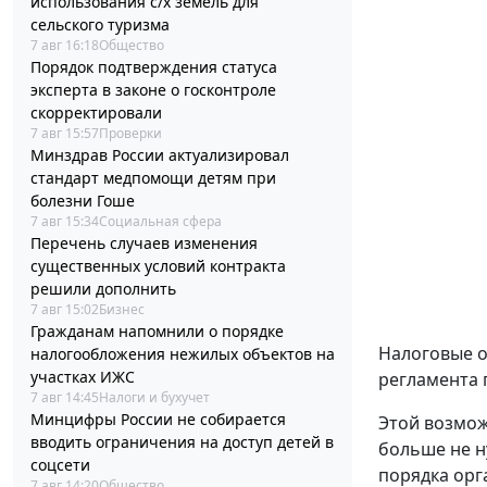
использования с/х земель для
сельского туризма
7 авг 16:18
Общество
Порядок подтверждения статуса
эксперта в законе о госконтроле
скорректировали
7 авг 15:57
Проверки
Минздрав России актуализировал
стандарт медпомощи детям при
болезни Гоше
7 авг 15:34
Социальная сфера
Перечень случаев изменения
существенных условий контракта
решили дополнить
7 авг 15:02
Бизнес
Гражданам напомнили о порядке
Налоговые о
налогообложения нежилых объектов на
участках ИЖС
регламента 
7 авг 14:45
Налоги и бухучет
Минцифры России не собирается
Этой возмож
вводить ограничения на доступ детей в
больше не н
соцсети
порядка орг
7 авг 14:20
Общество