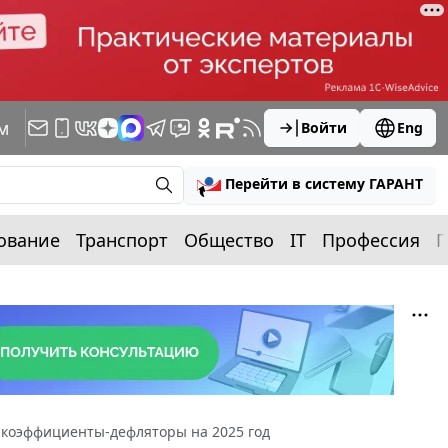
м
Войти
Eng
Перейти в систему ГАРАНТ
ование
Транспорт
Общество
IT
Профессия
П
коэффициенты-дефляторы на 2025 год