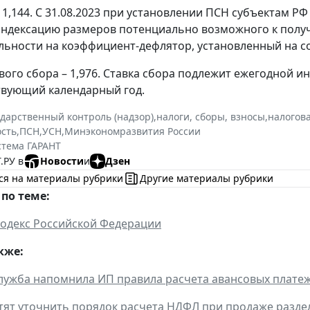
1,144. С 31.08.2023 при установлении ПСН субъектам Р
ндексацию размеров потенциально возможного к получ
льности на коэффициент-дефлятор, установленный на с
вого сбора – 1,976. Ставка сбора подлежит ежегодной 
твующий календарный год.
ударственный контроль (надзор)
,
налоги, сборы, взносы
,
налогов
сть
,
ПСН
,
УСН
,
Минэкономразвития России
стема ГАРАНТ
.РУ в
Новости
и
Дзен
ся на материалы рубрики
Другие материалы рубрики
по теме:
одекс Российской Федерации
кже:
лужба напомнила ИП правила расчета авансовых плате
тят уточнить порядок расчета НДФЛ при продаже разде