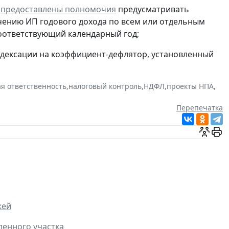
Ф
предоставлены полномочия
предусматривать
ению ИП годового дохода по всем или отдельным
оответствующий календарный год;
индексации на коэффициент-дефлятор, установленный
ая ответственность
,
налоговый контроль
,
НДФЛ
,
проекты НПА
,
Перепечатка
жей
ленного участка