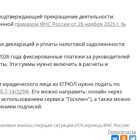
, подтверждающий прекращение деятельности.
денной
приказом ФНС России от 26 ноября 2025 г. №
ых деклараций и уплаты налоговой задолженности.
2026 года фиксированные платежи за руководителей
ты. Эти суммы нужно включить в расчеты и
и юридического лица из ЕГРЮЛ нужно подать по
ЕД-7-14/329@
. Его можно направить: онлайн через
с использованием сервиса "Госключ"), а также можно
рением подписей.
раховые взносы
,
текущая ситуация
,
УСН
,
юрлица
,
ФНС России
Перепечатка