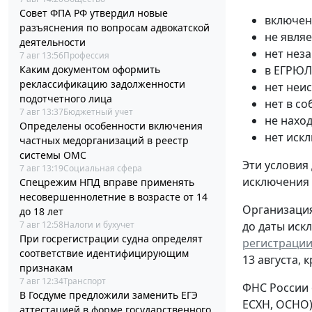
Совет ФПА РФ утвердил новые
включен
разъяснения по вопросам адвокатской
не явля
деятельности
нет нез
7 авг 13:56
Профессия
Каким документом оформить
в ЕГРЮЛ
реклассификацию задолженности
нет неи
подотчетного лица
нет в с
7 авг 13:37
Бюджетный учет
не нахо
Определены особенности включения
нет иск
частных медорганизаций в реестр
системы ОМС
Эти условия
7 авг 13:19
Социальная сфера
исключения
Спецрежим НПД вправе применять
несовершеннолетние в возрасте от 14
Организация
до 18 лет
7 авг 12:58
Налоги и бухучет
до даты иск
При госрегистрации судна определят
регистрации
соответствие идентифицирующим
13 августа, 
признакам
7 авг 12:34
Транспорт
ФНС России 
В Госдуме предложили заменить ЕГЭ
ЕСХН, ОСНО)
аттестацией в форме государственного