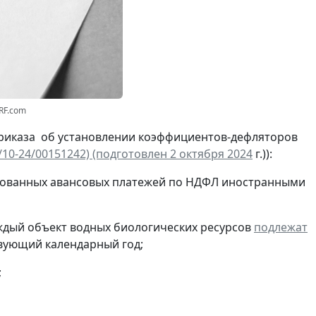
RF.com
риказа об установлении коэффициентов-дефляторов
0-24/00151242) (подготовлен 2 октября 2024
г.)):
ированных авансовых платежей по НДФЛ иностранными
каждый объект водных биологических ресурсов
подлежат
вующий календарный год;
;