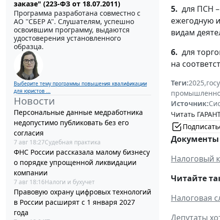
заказе" (223-ФЗ от 18.07.2011)
5.
для ПСН – 
Программа разработана совместно с
ежегодную и
АО ''СБЕР А". Слушателям, успешно
освоившим программу, выдаются
видам деяте
удостоверения установленного
образца.
6.
для торго
на соответс
Теги:
2025
,
гос
Выберите тему программы повышения квалификации
для юристов ...
промышленно
Новости
Источник:
Си
Персональные данные медработника
Читать ГАРАНТ
недопустимо публиковать без его
Подписать
согласия
Документы 
7 авг 18:27
Судебная практика
ФНС России рассказала малому бизнесу
Налоговый к
о порядке упрощенной ликвидации
компании
Читайте та
7 авг 18:16
Налоги и бухучет
Правовую охрану цифровых технологий
Налоговая с
в России расширят с 1 января 2027
года
Депутаты хо