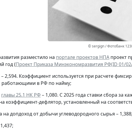
© sergign / Фотобанк 123
азвития разместило на
портале проектов НПА
проект п
й год (
Проект Приказа Минэкономразвития РФ(ID 01/02/1
 – 2,594. Коэффициент используется при расчете фикс
 работающими в РФ по найму;
й
главы 25.1 НК РФ
– 1,080. С 2025 года ставки сбора за 
на коэффициент-дефлятор, установленный на соответст
а на допдоход от добычи углеводородного сырья – 1,388
1,437;