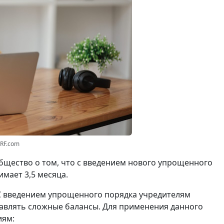
3RF.com
щество о том, что с введением нового упрощенного
мает 3,5 месяца.
С введением упрощенного порядка учредителям
авлять сложные балансы. Для применения данного
иям: