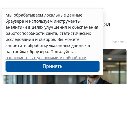
ФАС России рассказала о
Мы обрабатываем локальные данные
браузера и используем инструменты
требованиях к контрагенту при
аналитики в целях улучшения и обеспечения
несостоявшейся закупке
работоспособности сайта, статистических
исследований и обзоров. Вы можете
10 августа 2026 13:47
Бизнес
запретить обработку указанных данных в
настройках браузера. Пожалуйста,
ознакомьтесь с условиями их обработки
.
Принять
© siraphol / Фотобанк 123RF.com