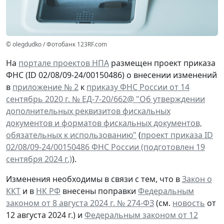
© olegdudko / Фотобанк 123RF.com
На
портале проектов НПА
размещен проект приказа
ФНС (ID 02/08/09-24/00150486) о внесении изменений
в
приложение № 2
к
приказу ФНС России от 14
сентябрь 2020 г. № ЕД-7-20/662@ "Об утверждении
дополнительных реквизитов фискальных
документов и форматов фискальных документов,
обязательных к использованию"
(
проект приказа ID
02/08/09-24/00150486 ФНС России (подготовлен 19
сентября 2024 г.)
).
Изменения необходимы в связи с тем, что в
Закон о
ККТ
и в
НК РФ
внесены поправки
Федеральным
законом от 8 августа 2024 г. № 274-ФЗ
(см.
новость
от
12 августа 2024 г.) и
Федеральным законом от 12