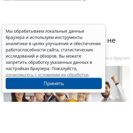
Лауреаты премии в области
Мы обрабатываем локальные данные
браузера и используем инструменты
будущих технологий "Вызов" не
аналитики в целях улучшения и обеспечения
будут уплачивать НДФЛ
работоспособности сайта, статистических
исследований и обзоров. Вы можете
10 августа 2026 15:12
Налоги и бухучет
запретить обработку указанных данных в
настройках браузера. Пожалуйста,
ознакомьтесь с условиями их обработки
.
Принять