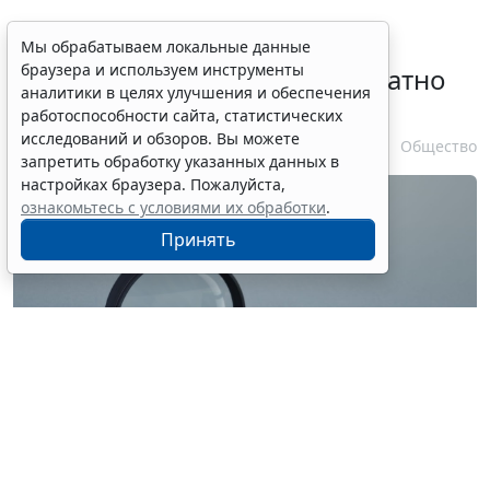
Временное удостоверение
Мы обрабатываем локальные данные
браузера и используем инструменты
личности оформляется бесплатно
аналитики в целях улучшения и обеспечения
при утрате паспорта
работоспособности сайта, статистических
исследований и обзоров. Вы можете
7 августа 2026 17:55
Общество
запретить обработку указанных данных в
настройках браузера. Пожалуйста,
ознакомьтесь с условиями их обработки
.
Принять
© ilixe48 / Фотобанк 123RF.com