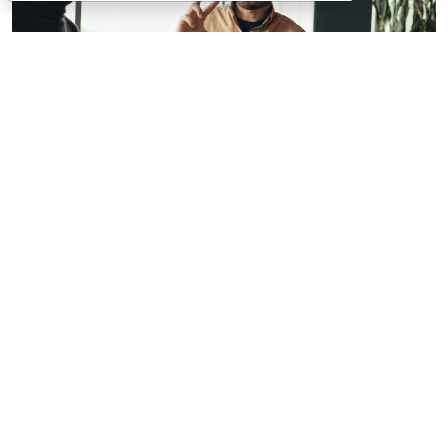
© milkos / Фотобанк 123RF.com
В СМИ прошла волна публикаций о том, что с 1
февраля 2027 года работодателям якобы придется
работать по новым правилам: сотрудников нельзя
будет "принуждать к работе", а руководителей
обяжут регулярно давать обратную связь. Однако
ГОСТ Р ИСО 45003-2026
(далее – ГОСТ), на который
ссылались в этих публикациях, таких обязательных
требований не вводит (
ГОСТ Р ИСО 45003-2026
):
соответствующие положения имеют более узкий
смысл и относятся к конкретным процедурам