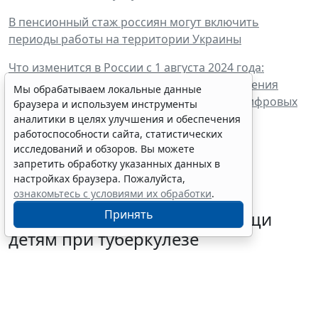
В пенсионный стаж россиян могут включить
периоды работы на территории Украины
Что изменится в России с 1 августа 2024 года:
повышение пенсий, новые правила назначения
Мы обрабатываем локальные данные
единой выплаты на детей, наследование цифровых
браузера и используем инструменты
рублей
аналитики в целях улучшения и обеспечения
работоспособности сайта, статистических
исследований и обзоров. Вы можете
запретить обработку указанных данных в
настройках браузера. Пожалуйста,
ознакомьтесь с условиями их обработки
.
Минздрав России выпустил
Принять
стандарт медицинской помощи
детям при туберкулезе
5 августа 2026 13:47
Социальная сфера