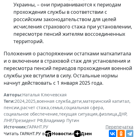
Украины, – они приравниваются к периодам
прохождения службы в соответствии с
российским законодательством для целей
исчисления страхового стажа при установлении,
пересмотре пенсий жителям воссоединенных
территорий.
Положения о распоряжении остатками маткапитала
и о включении в страховой стаж для установления и
пересмотра пенсий периодов прохождения военной
службы уже вступили в силу. Остальные нормы
начнут действовать с 1 января 2025 года.
Авторы:
Наталья Ключевская
Теги:
2024
,
2025
,
военная служба
,
дети
,
материнский капитал
,
пенсии
,
расчет стажа
,
семья
,
социальная сфера
,
социальное обеспечение
,
текущая ситуация
,
физлица
,
ДНР
,
ЛНР
,
Президент РФ
,
Владимир Путин
Источник:
ГАРАНТ.РУ
Перепечатка
Читать ГАРАНТ.РУ в
Новости
и
Дзен