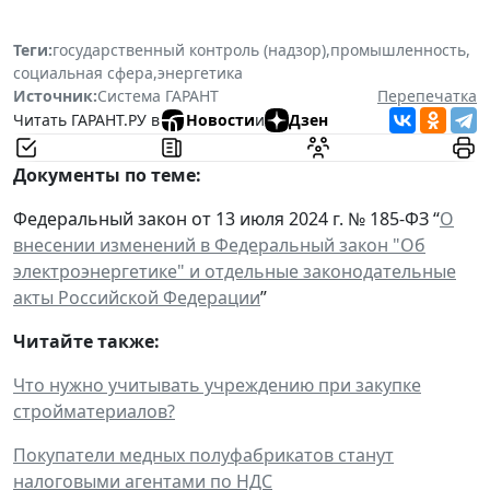
Теги:
государственный контроль (надзор)
,
промышленность
,
социальная сфера
,
энергетика
Источник:
Система ГАРАНТ
Перепечатка
Читать ГАРАНТ.РУ в
Новости
и
Дзен
Документы по теме:
Федеральный закон от 13 июля 2024 г. № 185-ФЗ “
О
внесении изменений в Федеральный закон "Об
электроэнергетике" и отдельные законодательные
акты Российской Федерации
”
Читайте также:
Что нужно учитывать учреждению при закупке
стройматериалов?
Покупатели медных полуфабрикатов станут
налоговыми агентами по НДС