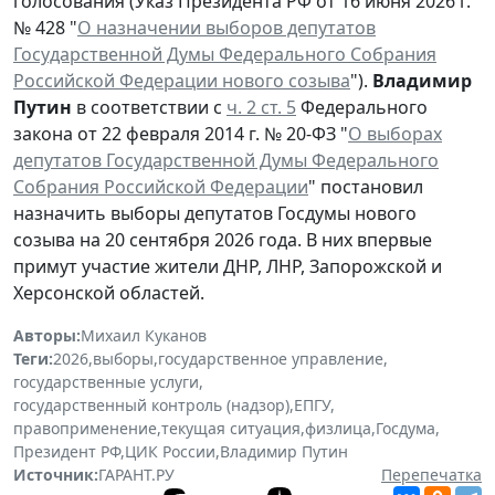
голосования (Указ Президента РФ от 16 июня 2026 г.
№ 428 "
О назначении выборов депутатов
Государственной Думы Федерального Собрания
Российской Федерации нового созыва
").
Владимир
Путин
в соответствии с
ч. 2 ст. 5
Федерального
закона от 22 февраля 2014 г. № 20-ФЗ "
О выборах
депутатов Государственной Думы Федерального
Собрания Российской Федерации
" постановил
назначить выборы депутатов Госдумы нового
созыва на 20 сентября 2026 года. В них впервые
примут участие жители ДНР, ЛНР, Запорожской и
Херсонской областей.
Авторы:
Михаил Куканов
Теги:
2026
,
выборы
,
государственное управление
,
государственные услуги
,
государственный контроль (надзор)
,
ЕПГУ
,
правоприменение
,
текущая ситуация
,
физлица
,
Госдума
,
Президент РФ
,
ЦИК России
,
Владимир Путин
Источник:
ГАРАНТ.РУ
Перепечатка