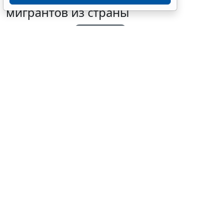
мигрантов из страны
5 августа 2026 18:16
Общество
Выбор редакции
© z1b / Фотобанк 123RF.com
Президент РФ подписал Федеральный закон от 4
августа 2026 г. № 294-ФЗ "
О внесении изменений в
Кодекс Российской Федерации об административных