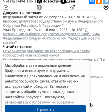
Читать ГАРАНТ.РУ в
Новости
и
Дзен
Документы по теме:
Федеральный закон от 22 февраля 2014 г. № 20-ФЗ "
О
выборах депутатов Государственной Думы Федерального
Собрания Российской Федерации
"
Указ Президента РФ от 16 июня 2026 г. № 428 "
О
назначении выборов депутатов Государственной Думы
Федерального Собрания Российской Федерации нового
созыва
"
Читайте также:
Список актов для работ по каталогизации в сфере
гособоронзаказа скорректируют
Осужденным релокантам запретили регистрировать ИП и
управлять машиной
Мы обрабатываем локальные данные
Семьям погибших силовиков-участников СВО
браузера и используем инструменты
гарантировали жилищные выплаты
аналитики в целях улучшения и обеспечения
В России ввели персонифицированный учет медпомощи
ветеранам боевых действий
работоспособности сайта, статистических
исследований и обзоров. Вы можете
запретить обработку указанных данных в
настройках браузера. Пожалуйста,
ознакомьтесь с условиями их обработки
.
В России расширили перечень
Принять
оснований для выдворения