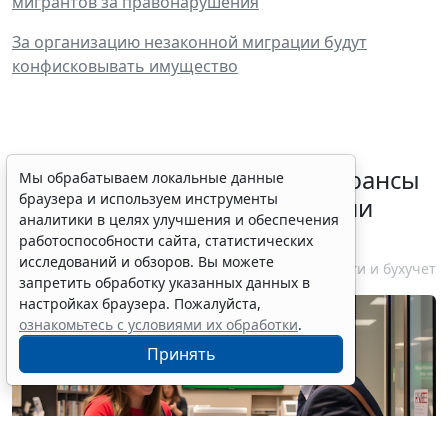
мигрантов за правонарушения
За организацию незаконной миграции будут
конфисковывать имущество
Резидентам РФ указали на нюансы
Мы обрабатываем локальные данные
браузера и используем инструменты
информирования об открытии
аналитики в целях улучшения и обеспечения
счетов за границей
работоспособности сайта, статистических
исследований и обзоров. Вы можете
6 августа 2026 18:27
Налоги и бухучет
запретить обработку указанных данных в
настройках браузера. Пожалуйста,
ознакомьтесь с условиями их обработки
.
Принять