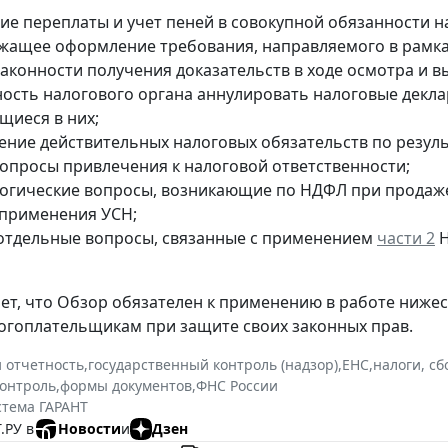
ие переплаты и учет пеней в совокупной обязанности н
жащее оформление требования, направляемого в рамк
законности получения доказательств в ходе осмотра и в
ость налогового органа аннулировать налоговые деклар
щиеся в них;
ение действительных налоговых обязательств по резул
опросы привлечения к налоговой ответственности;
огические вопросы, возникающие по НДФЛ при продаж
применения УСН;
 отдельные вопросы, связанные с применением
части 2
Н
т, что Обзор обязателен к применению в работе ниже
огоплательщикам при защите своих законных прав.
и отчетность
,
государственный контроль (надзор)
,
ЕНС
,
налоги, сб
онтроль
,
формы документов
,
ФНС России
стема ГАРАНТ
.РУ в
Новости
и
Дзен