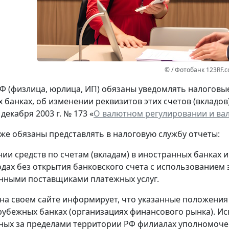
© / Фотобанк 123RF.
Ф (физлица, юрлица, ИП) обязаны уведомлять налоговые 
 банках, об изменении реквизитов этих счетов (вкладов
 декабря 2003 г. № 173 «
О валютном регулировании и ва
кже обязаны представлять в налоговую службу отчеты:
нии средств по счетам (вкладам) в иностранных банках 
одах без открытия банковского счета с использованием
нными поставщиками платежных услуг.
на своем сайте информирует, что указанные положения
рубежных банках (организациях финансового рынка). Ис
ых за пределами территории РФ филиалах уполномоче