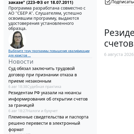
Подписать
заказе" (223-ФЗ от 18.07.2011)
Программа разработана совместно с
АО ''СБЕР А". Слушателям, успешно
освоившим программу, выдаются
удостоверения установленного
образца.
Резид
счетов
Выберите тему программы повышения квалификации
6 августа 2026
для юристов ...
Новости
Суд обязал заключить трудовой
договор при признании отказа в
приеме незаконным
6 авг 18:38
Судебная практика
Резидентам РФ указали на нюансы
информирования об открытии счетов
за границей
6 авг 18:27
Налоги и бухучет
Племенные свидетельства и паспорта
решено перевести в электронный
формат