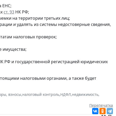
а ЕНС;
ах
ст. 93
НК РФ;
ыемки на территории третьих лиц;
ации и удалять из системы недостоверные сведения,
ьтатам налоговых проверок;
е имущества;
К РФ и государственной регистрацией юридических
стоящими налоговыми органами, а также будет
оры, взносы
,
налоговый контроль
,
НДФЛ
,
недвижимость
,
Перепечатка