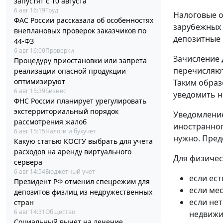
запустят с 10 августа
6 авг 16:19
Труд
Налоговые о
ФАС России рассказала об особенностях
зарубежных 
внеплановых проверок заказчиков по
депозитные 
44-ФЗ
6 авг 16:00
Проверки
Зачисление 
Процедуру приостановки или запрета
перечисляют
реализации опасной продукции
оптимизируют
Таким образ
6 авг 15:39
Бизнес
уведомить н
ФНС России планирует урегулировать
экстерриториальный порядок
Уведомление
рассмотрения жалоб
иностранног
6 авг 15:15
Налоги и бухучет
нужно. Пред
Какую статью КОСГУ выбрать для учета
расходов на аренду виртуального
Для физичес
сервера
6 авг 14:54
Бюджетный учет
если ест
Президент РФ отменил спецрежим для
если мес
депозитов физлиц из недружественных
если нет
стран
6 авг 14:31
Общество
недвижи
Социальный вычет на лечение