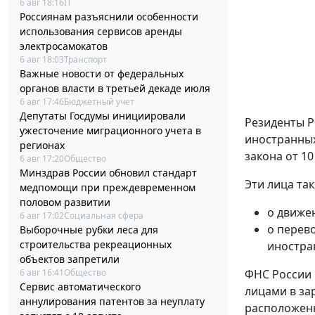
6 авг 18:16
IT
Россиянам разъяснили особенности
использования сервисов аренды
электросамокатов
6 авг 18:03
Транспорт
Важные новости от федеральных
органов власти в третьей декаде июля
6 авг 17:46
Бюджетный учет
Депутаты Госдумы инициировали
Резиденты Р
ужесточение миграционного учета в
иностранных
регионах
закона от 10
6 авг 17:20
Общество
Минздрав России обновил стандарт
Эти лица та
медпомощи при преждевременном
половом развитии
о движе
6 авг 17:02
Социальная сфера
о перев
Выборочные рубки леса для
строительства рекреационных
иностра
объектов запретили
6 авг 16:41
Общество
ФНС России 
Сервис автоматического
лицами в за
аннулирования патентов за неуплату
расположенн