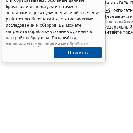
Мы обрабатываем локальные данные
Читать ГАРАНТ
6 авг 12:10
Социальная сфера
браузера и используем инструменты
Подписать
аналитики в целях улучшения и обеспечения
Документы п
работоспособности сайта, статистических
Налоговый ко
исследований и обзоров. Вы можете
Федеральный з
запретить обработку указанных данных в
Читайте такж
настройках браузера. Пожалуйста,
ознакомьтесь с условиями их обработки
.
Принять
ФНС Ро
поряд
6 августа 2026