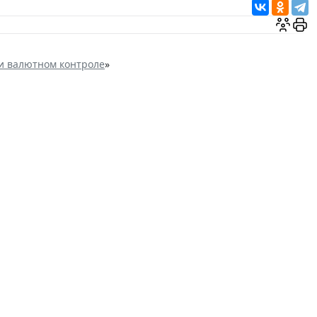
и валютном контроле
»
ть экстерриториальный
Налоги и бухучет