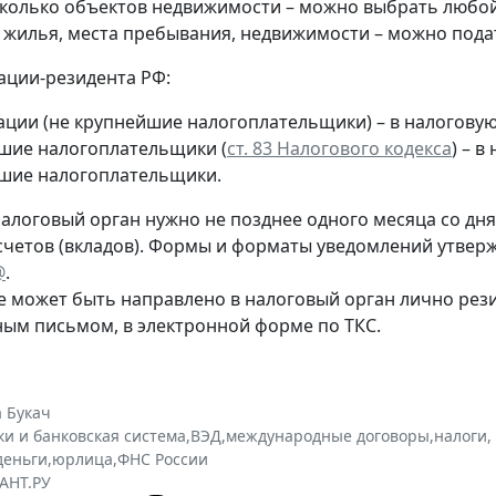
сколько объектов недвижимости – можно выбрать любой 
т жилья, места пребывания, недвижимости – можно пода
ации-резидента РФ:
ации (не крупнейшие налогоплательщики) – в налогову
шие налогоплательщики (
ст. 83 Налогового кодекса
) – 
шие налогоплательщики.
алоговый орган нужно не позднее одного месяца со дня 
счетов (вкладов). Формы и форматы уведомлений утве
@
.
 может быть направлено в налоговый орган лично рез
ным письмом, в электронной форме по ТКС.
 Букач
ки и банковская система
,
ВЭД
,
международные договоры
,
налоги,
деньги
,
юрлица
,
ФНС России
АНТ.РУ