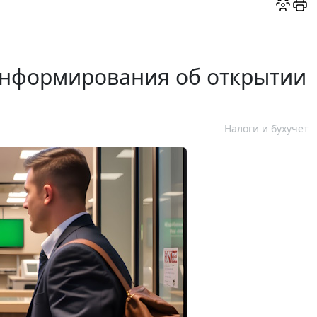
информирования об открытии
Налоги и бухучет