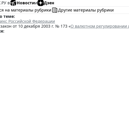
.РУ в
Новости
и
Дзен
ся на материалы рубрики
Другие материалы рубрики
о теме:
декс Российской Федерации
акон от 10 декабря 2003 г. № 173 «
О валютном регулировании 
е:
ссии планирует урегулирова
ок рассмотрения жалоб
 15:15