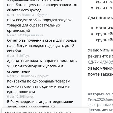
если не
неработающему пенсионеру зависит от
если не
облагаемого дохода
6 авг 14:07
Налоги и бухучет
Для организ
В РФ введут особый порядок закупок
товаров для образовательных
организ
организаций
крупней
6 авг 13:41
Образование
крупней
Отчет о выполнении квоты для приема
на работу инвалидов надо сдать до 12
Уведомить н
октября
реквизитов 
6 авг 13:20
Труд
Адвокатские палаты вправе применять
СД-7-14/349
УСН при соблюдении условий и
Уведомление
ограничений
почте заказ
6 авг 12:58
Налоги и бухучет
Контракты по однородным товарам
можно заключать с одним и тем же
едпоставщиком
Авторы:
Елена
6 авг 12:39
Бизнес
Теги:
2026
,
бан
В РФ утвердили стандарт медпомощи
электронные 
детям при наследственной
Источник:
ГАР
тирозинемии 1 типа