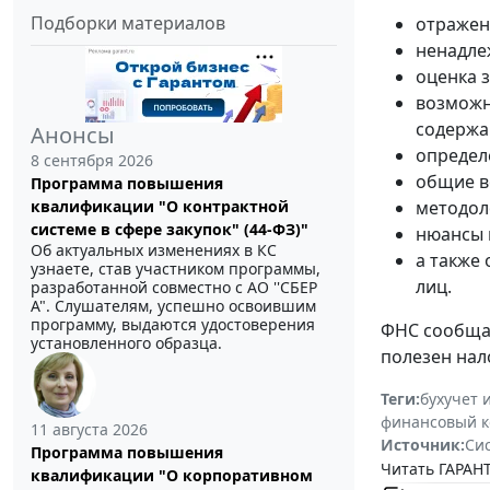
Подборки материалов
отражен
ненадле
оценка 
возможн
содержа
Анонсы
определ
8 сентября 2026
общие в
Программа повышения
квалификации "О контрактной
методол
системе в сфере закупок" (44-ФЗ)"
нюансы 
Об актуальных изменениях в КС
а также
узнаете, став участником программы,
лиц.
разработанной совместно с АО ''СБЕР
А". Слушателям, успешно освоившим
программу, выдаются удостоверения
ФНС сообщае
установленного образца.
полезен нал
Теги:
бухучет 
финансовый к
11 августа 2026
Источник:
Си
Программа повышения
Читать ГАРАНТ
квалификации "О корпоративном