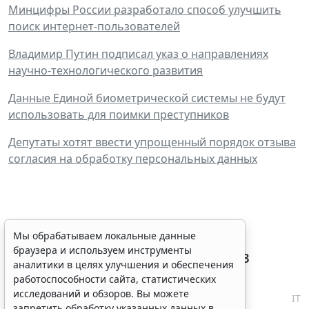
Минцифры России разработало способ улучшить
поиск интернет-пользователей
Владимир Путин подписал указ о направлениях
научно-технологического развития
Данные Единой биометрической системы не будут
использовать для поимки преступников
Депутаты хотят ввести упрощенный порядок отзыва
согласия на обработку персональных данных
Племенные свидетельства и
Мы обрабатываем локальные данные
браузера и используем инструменты
паспорта решено перевести в
аналитики в целях улучшения и обеспечения
электронный формат
работоспособности сайта, статистических
исследований и обзоров. Вы можете
6 августа 2026 18:16
IT
запретить обработку указанных данных в