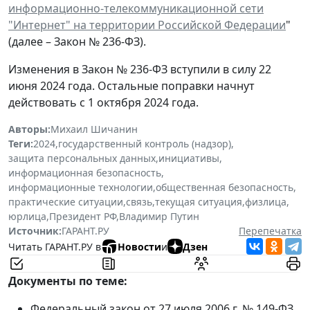
информационно-телекоммуникационной сети
"Интернет" на территории Российской Федерации
"
(далее – Закон № 236-ФЗ).
Изменения в Закон № 236-ФЗ вступили в силу 22
июня 2024 года. Остальные поправки начнут
действовать с 1 октября 2024 года.
Авторы:
Михаил Шичанин
Теги:
2024
,
государственный контроль (надзор)
,
защита персональных данных
,
инициативы
,
информационная безопасность
,
информационные технологии
,
общественная безопасность
,
практические ситуации
,
связь
,
текущая ситуация
,
физлица
,
юрлица
,
Президент РФ
,
Владимир Путин
Источник:
ГАРАНТ.РУ
Перепечатка
Читать ГАРАНТ.РУ в
Новости
и
Дзен
Документы по теме:
Федеральный закон от 27 июля 2006 г. № 149-ФЗ