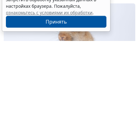
настройках браузера. Пожалуйста,
ознакомьтесь с условиями их обработки
.
Принять
© kaew6566 / Фотобанк 123RF.com
Предусмотрен переход на электронные племенные
свидетельства (паспорта) и заключения об
отнесении сельскохозяйственных животных и
полученных от них семени и эмбрионов к племенной
продукции (материалу). До 1 января 2028 года эти
документы могут выдаваться в бумажном виде
(
Федеральный закон от 4 августа 2026 г. № 321-ФЗ
).