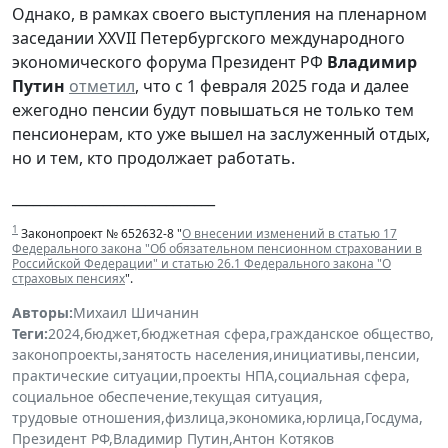
Однако, в рамках своего выступления на пленарном
заседании XXVII Петербургского международного
экономического форума Президент РФ
Владимир
Путин
отметил
, что с 1 февраля 2025 года и далее
ежегодно пенсии будут повышаться не только тем
пенсионерам, кто уже вышел на заслуженный отдых,
но и тем, кто продолжает работать.
_____________________________
1
Законопроект № 652632-8 "
О внесении изменений в статью 17
Федерального закона "Об обязательном пенсионном страховании в
Российской Федерации" и статью 26.1 Федерального закона "О
страховых пенсиях
".
Авторы:
Михаил Шичанин
Теги:
2024
,
бюджет
,
бюджетная сфера
,
гражданское общество
,
законопроекты
,
занятость населения
,
инициативы
,
пенсии
,
практические ситуации
,
проекты НПА
,
социальная сфера
,
социальное обеспечение
,
текущая ситуация
,
трудовые отношения
,
физлица
,
экономика
,
юрлица
,
Госдума
,
Президент РФ
,
Владимир Путин
,
Антон Котяков