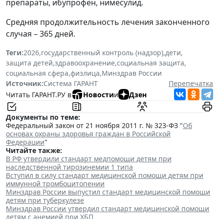
препараты, ибупрофен, нимесулид.
Средняя продолжительность лечения законченного
случая – 365 дней.
Теги:
2026
,
государственный контроль (надзор)
,
дети
,
защита детей
,
здравоохранение
,
социальная защита
,
социальная сфера
,
физлица
,
Минздрав России
Источник:
Система ГАРАНТ
Перепечатка
Читать ГАРАНТ.РУ в
Новости
и
Дзен
Документы по теме:
Федеральный закон от 21 ноября 2011 г. № 323-ФЗ "
Об
основах охраны здоровья граждан в Российской
Федерации
"
Читайте также:
В РФ утвердили стандарт медпомощи детям при
наследственной тирозинемии 1 типа
Вступил в силу стандарт медицинской помощи детям при
иммунной тромбоцитопении
Минздрав России выпустил стандарт медицинской помощи
детям при туберкулезе
Минздрав России утвердил стандарт медицинской помощи
детям с анемией при ХБП