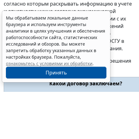
согласно которым раскрывать информацию в учете
и отчетности нужно согласно экономической
Мы обрабатываем локальные данные
сущности фактов, а не только в соответствии с их
браузера и используем инструменты
правовой формой; а также исходя из положений
аналитики в целях улучшения и обеспечения
Порядка № 209н об отражении расходов по
работоспособности сайта, статистических
соответствующим статьям (подстатьям) КОСГУ в
исследований и обзоров. Вы можете
зависимости от их экономического содержания.
запретить обработку указанных данных в
настройках браузера. Пожалуйста,
Выбор КОСГУ в зависимости от принятого решения
ознакомьтесь с условиями их обработки
.
будет следующим:
Принять
Какой договор заключаем?
Расходы на предоставление доступа к виртуальному
серверным мощностям по договору:
оказания услуг (хостинга)