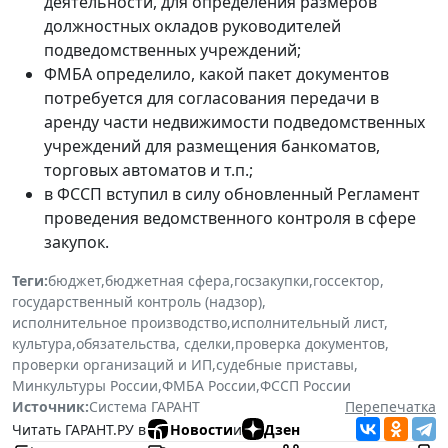
деятельности, для определения размеров
должностных окладов руководителей
подведомственных учреждений;
ФМБА определило, какой пакет документов
потребуется для согласования передачи в
аренду части недвижимости подведомственных
учреждений для размещения банкоматов,
торговых автоматов и т.п.;
в ФССП вступил в силу обновленный Регламент
проведения ведомственного контроля в сфере
закупок.
Теги:
бюджет
,
бюджетная сфера
,
госзакупки
,
госсектор
,
государственный контроль (надзор)
,
исполнительное производство
,
исполнительный лист
,
культура
,
обязательства, сделки
,
проверка документов
,
проверки организаций и ИП
,
судебные приставы
,
Минкультуры России
,
ФМБА России
,
ФССП России
Источник:
Система ГАРАНТ
Перепечатка
Читать ГАРАНТ.РУ в
Новости
и
Дзен