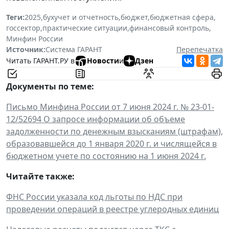
Теги:
2025
,
бухучет и отчетность
,
бюджет
,
бюджетная сфера
,
госсектор
,
практические ситуации
,
финансовый контроль
,
Минфин России
Источник:
Система ГАРАНТ
Перепечатка
Читать ГАРАНТ.РУ в
Новости
и
Дзен
Документы по теме:
Письмо Минфина России от 7 июня 2024 г. № 23-01-
12/52694 О запросе информации об объеме
задолженности по денежным взысканиям (штрафам),
образовавшейся до 1 января 2020 г. и числящейся в
бюджетном учете по состоянию на 1 июня 2024 г.
Читайте также:
ФНС России указала код льготы по НДС при
проведении операций в реестре углеродных единиц