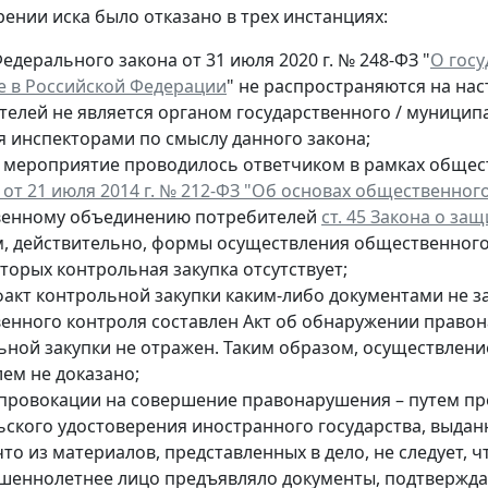
рении иска было отказано в трех инстанциях:
дерального закона от 31 июля 2020 г. № 248-ФЗ "
О госу
е в Российской Федерации
" не распространяются на на
телей не является органом государственного / муницип
я инспекторами по смыслу данного закона;
 мероприятие проводилось ответчиком в рамках общес
от 21 июля 2014 г. № 212-ФЗ "Об основах общественног
енному объединению потребителей
ст. 45 Закона о за
м, действительно, формы осуществления общественног
торых контрольная закупка отсутствует;
факт контрольной закупки каким-либо документами не з
енного контроля составлен Акт об обнаружении правон
ьной закупки не отражен. Таким образом, осуществлени
лем не доказано;
 провокации на совершение правонарушения – путем 
ского удостоверения иностранного государства, выданно
то из материалов, представленных в дело, не следует, 
шеннолетнее лицо предъявляло документы, подтверждаю