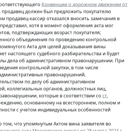
соответствующего
Конвенции о дорожном движении от
ия, продавец должен был предложить покупателю
ом продавец-кассир отказался вносить замечания в
представил, хотя в момент оформления акта мог
тов, подтверждающих возраст покупателя;
енного объединения по проведению контрольной
помянутого Акта для целей доказывания вины
ет настоящего судебного разбирательства и будет
иалы дела об административном правонарушении. При
едения контрольной закупки, в том числе
административных правонарушений,
ательством по делу об административном
й, коллегиальных органов, должностных лиц,
равонарушении, которые в соответствии со
ст.
беждению, основанному на всестороннем, полном и
упности с учетом индивидуальных особенностей
о том, что упомянутым Актом вина заявителя во
ажного суда Московского округа от 28 марта 2024 г.