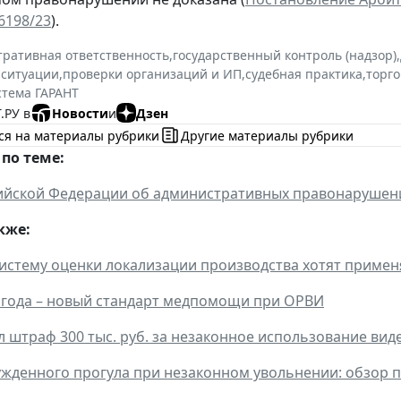
6198/23
).
ративная ответственность
,
государственный контроль (надзор)
,
 ситуации
,
проверки организаций и ИП
,
судебная практика
,
торго
стема ГАРАНТ
.РУ в
Новости
и
Дзен
ся на материалы рубрики
Другие материалы рубрики
по теме:
ийской Федерации об административных правонарушен
кже:
истему оценки локализации производства хотят примен
4 года – новый стандарт медпомощи при ОРВИ
л штраф 300 тыс. руб. за незаконное использование ви
жденного прогула при незаконном увольнении: обзор пра