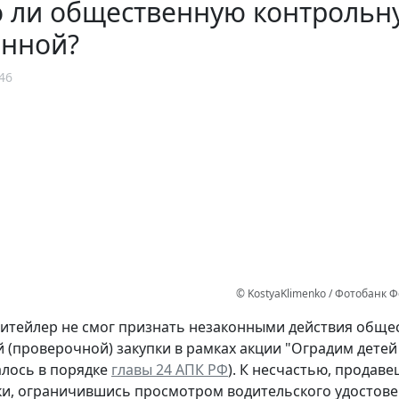
 ли общественную контрольну
онной?
46
© KostyaKlimenko / Фотобанк 
итейлер не смог признать незаконными действия обще
 (проверочной) закупки в рамках акции "Оградим детей 
лось в порядке
главы 24 АПК РФ
). К несчастью, прода
ки, ограничившись просмотром водительского удостовер