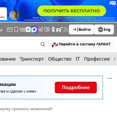
м
Войти
Eng
Перейти в систему ГАРАНТ
ование
Транспорт
Общество
IT
Профессия
П
купку признать незаконной?