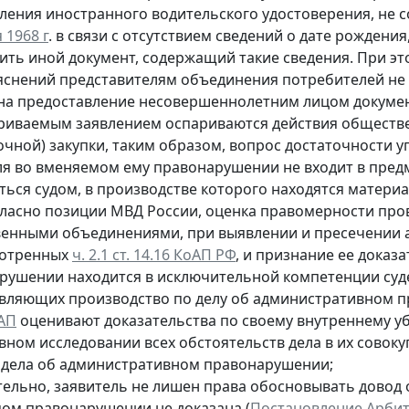
ления иностранного водительского удостоверения, не 
 1968 г
. в связи с отсутствием сведений о дате рожден
ить иной документ, содержащий такие сведения. При эт
ъяснений представителям объединения потребителей не 
 на предоставление несовершеннолетним лицом докумен
риваемым заявлением оспариваются действия обществ
очной) закупки, таким образом, вопрос достаточности у
ля во вменяемом ему правонарушении не входит в предм
ться судом, в производстве которого находятся матер
гласно позиции МВД России, оценка правомерности пров
енными объединениями, при выявлении и пресечении 
мотренных
ч. 2.1 ст. 14.16 КоАП РФ
, и признание ее доказ
рушении находится в исключительной компетенции суде
вляющих производство по делу об административном п
оАП
оценивают доказательства по своему внутреннему у
вном исследовании всех обстоятельств дела в их совок
 дела об административном правонарушении;
тельно, заявитель не лишен права обосновывать довод 
ом правонарушении не доказана (
Постановление Арбитр