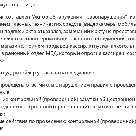
окупательницы.
ыл составлен "Акт об обнаружении правонарушения", из
ием гласных технических средств (видеокамеры мобильн
и подписи акта отказался, замечаний к акту не представ
а является волонтером общественного объединения, в к
 магазине, причем продавец-кассир, отпуская алкогольн
 в районный отдел МВД, который опросил кассира и со
РФ
.
 суд, ритейлер указывал на следующее:
 проведена ответчиком с нарушением правил о проведе
роле,
ние контрольной (проверочной) закупки общественной
ведении контрольной (проверочной) закупки ответчико
я;
ые действия по проведению контрольной (проверочной)
я.