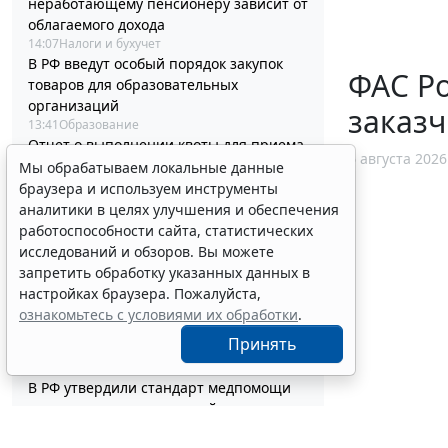
неработающему пенсионеру зависит от
облагаемого дохода
14:07
Налоги и бухучет
В РФ введут особый порядок закупок
ФАС Ро
товаров для образовательных
организаций
заказч
13:41
Образование
Отчет о выполнении квоты для приема
6 августа 2026
на работу инвалидов надо сдать до 12
Мы обрабатываем локальные данные
октября
браузера и используем инструменты
13:20
Труд
аналитики в целях улучшения и обеспечения
Адвокатские палаты вправе применять
работоспособности сайта, статистических
УСН при соблюдении условий и
исследований и обзоров. Вы можете
ограничений
запретить обработку указанных данных в
12:58
Налоги и бухучет
настройках браузера. Пожалуйста,
Контракты по однородным товарам
ознакомьтесь с условиями их обработки
.
можно заключать с одним и тем же
Принять
едпоставщиком
12:39
Бизнес
В РФ утвердили стандарт медпомощи
детям при наследственной
тирозинемии 1 типа