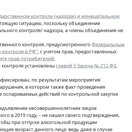
дарственном контроле (надзоре) и муниципальном
стоящую ситуацию, поскольку объединение
ального контроля/ надзора, а члены объединения не
твенного контроля, предусмотренного
Федеральным
о контроля в РФ"
, с учетом прав, предоставленных
щите прав потребителей
;
о контроля установлены
главой 3 Закона № 212-ФЗ
,
афиксирован, по результатам мероприятия
арушения, в котором также факт проведения
е оспариваемых действий по контрольной закупке
предъявлении несовершеннолетним лицом
го в 2019 году, – не нашел своего подтверждения,
чтобы при отпуске алкогольной продукции
щие возраст данного лица: ведь даже в случае