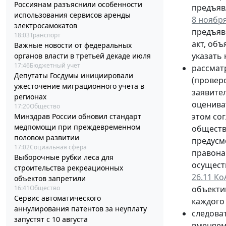
Россиянам разъяснили особенности
предъяв
использования сервисов аренды
8 ноября
электросамокатов
предъяв
18:03
Транспорт
акт, об
Важные новости от федеральных
указать
органов власти в третьей декаде июля
17:46
Бюджетный учет
рассмат
Депутаты Госдумы инициировали
(провер
ужесточение миграционного учета в
заявите
регионах
оценива
17:20
Общество
этом со
Минздрав России обновил стандарт
медпомощи при преждевременном
обществ
половом развитии
предус
17:02
Социальная сфера
правона
Выборочные рубки леса для
осущест
строительства рекреационных
26.11 К
объектов запретили
16:41
Общество
объекти
Сервис автоматического
каждого
аннулирования патентов за неуплату
следова
запустят с 10 августа
вменяем