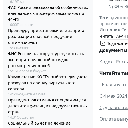
16:19
Труд
№ Ф05-3
ФАС России рассказала об особенностях
внеплановых проверок заказчиков по
Теги:
админист
44-ФЗ
практические
16:00
Проверки
Источник:
Си
Процедуру приостановки или запрета
Читать ГАРАНТ
реализации опасной продукции
оптимизируют
Подписать
15:39
Бизнес
Документы 
ФНС России планирует урегулировать
экстерриториальный порядок
Кодекс Росс
рассмотрения жалоб
15:15
Налоги и бухучет
Читайте та
Какую статью КОСГУ выбрать для учета
расходов на аренду виртуального
Балльную с
сервера
14:54
Бюджетный учет
С 4 мая 202
Президент РФ отменил спецрежим для
депозитов физлиц из недружественных
Суд назначи
стран
14:31
Общество
Оплата выну
Социальный вычет на лечение