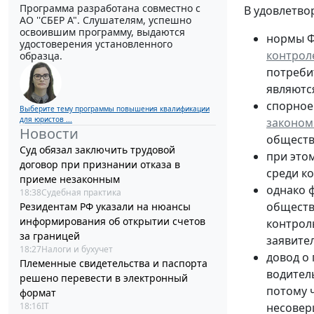
Программа разработана совместно с
В удовлетво
АО ''СБЕР А". Слушателям, успешно
освоившим программу, выдаются
нормы Фе
удостоверения установленного
контрол
образца.
потреби
являютс
спорное
Выберите тему программы повышения квалификации
для юристов ...
законом 
Новости
обществ
Суд обязал заключить трудовой
при это
договор при признании отказа в
среди ко
приеме незаконным
однако 
18:38
Судебная практика
обществ
Резидентам РФ указали на нюансы
информирования об открытии счетов
контрол
за границей
заявите
18:27
Налоги и бухучет
довод о
Племенные свидетельства и паспорта
водитель
решено перевести в электронный
потому ч
формат
18:16
IT
несовер