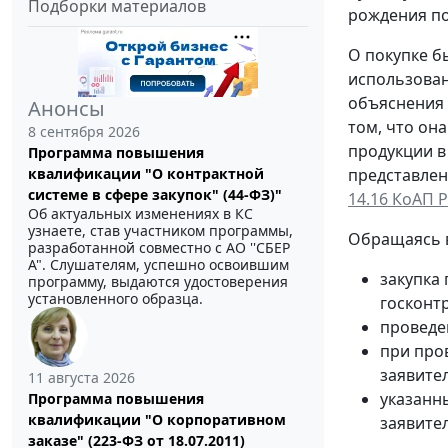
Подборки материалов
рождения п
О покупке б
использован
объяснения 
Анонсы
том, что он
8 сентября 2026
продукции в
Программа повышения
квалификации "О контрактной
представлен
системе в сфере закупок" (44-ФЗ)"
14.16 КоАП 
Об актуальных изменениях в КС
узнаете, став участником программы,
Обращаясь в
разработанной совместно с АО ''СБЕР
А". Слушателям, успешно освоившим
закупка
программу, выдаются удостоверения
установленного образца.
госконт
проведе
при про
заявител
11 августа 2026
указанн
Программа повышения
квалификации "О корпоративном
заявител
заказе" (223-ФЗ от 18.07.2011)