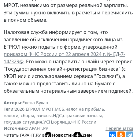
МРОТ, независимо от размера реальной зарплаты.
Эти суммы нужно включить в расчеты и перечислить
в полном объеме.
Налоговая служба информирует о том, что
заявление об исключении юридического лица из
ЕГРЮЛ нужно подать по форме, утвержденной
приказом ФНС России от 22 апреля 2024 г. № ЕД-7-
14/329@
. Его можно направить: онлайн через сервис
"Государственная онлайн-регистрация бизнеса" (с
УКЭП или с использованием сервиса "Госключ"), а
также можно предоставить лично на бумаге с
обязательным нотариальным заверением подписей.
Авторы:
Елена Букач
Теги:
2026
,
ЕГРЮЛ
,
МРОТ
,
МСБ
,
налог на прибыль
,
налоги, сборы, взносы
,
НДС
,
страховые взносы
,
текущая ситуация
,
УСН
,
юрлица
,
ФНС России
Источник:
ГАРАНТ.РУ
Перепечатка
Читать ГАРАНТ.РУ в
Новости
и
Дзен