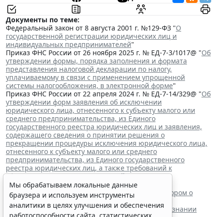
Документы по теме:
Федеральный закон от 8 августа 2001 г. №129-ФЗ "
О
государственной регистрации юридических лиц и
индивидуальных предпринимателей
"
Приказ ФНС России от 26 ноября 2025 г. № ЕД-7-3/1017@ "
Об
утверждении формы, порядка заполнения и формата
представления налоговой декларации по налогу,
уплачиваемому в связи с применением упрощенной
системы налогообложения, в электронной форме
"
Приказ ФНС России от 22 апреля 2024 г. № ЕД-7-14/329@ "
Об
утверждении форм заявления об исключении
юридического лица, отнесенного к субъекту малого или
среднего предпринимательства, из Единого
государственного реестра юридических лиц и заявления,
содержащего сведения о принятии решения о
прекращении процедуры исключения юридического лица,
отнесенного к субъекту малого или среднего
предпринимательства, из Единого государственного
реестра юридических лиц, а также требований к
оформлению указанных заявлений
"
Читайте также:
Мы обрабатываем локальные данные
ВС РФ поддержал заявителя в споре с регистратором о
браузера и используем инструменты
внесении записи в ЕГРЮЛ
аналитики в целях улучшения и обеспечения
Суд обязал заключить трудовой договор при признании
работоспособности сайта, статистических