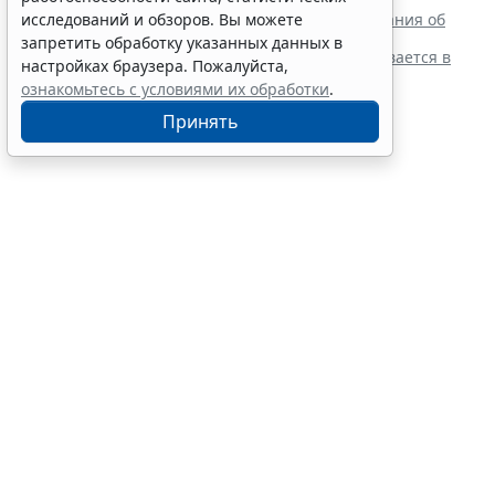
отказа в приеме незаконным
Резидентам РФ указали на нюансы информирования об
исследований и обзоров. Вы можете
открытии счетов за границей
запретить обработку указанных данных в
Обеспечительный платеж в рамках СПОТ учитывается в
настройках браузера. Пожалуйста,
расходах по УСН
ознакомьтесь с условиями их обработки
.
Принять
Финансовый порог для
обязательного аудита
некоммерческих фондов
увеличили
7 августа 2026 17:36
Налоги и бухучет