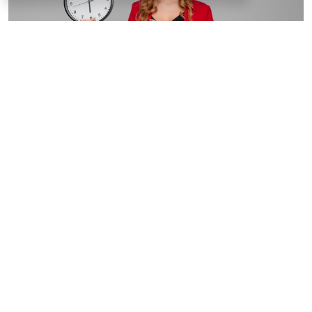
© astimak / Фотобанк 123RF.com
Изменения внесены в
ч. 8 ст. 93 Закона № 44-ФЗ
. С 1
января 2027 года такой срок будет составлять не 8, а
5 рабочих дней со дня, следующего за днем
поступления обращения о согласовании
(
Федеральный закон от 4 августа 2026 г. № 279-ФЗ
).
Теги:
госзакупки
,
государственный контроль (надзор)
,
МСБ
,
обязательства, сделки
,
Проверка контрагентов
,
проверки организаций и ИП
,
юрлица
Источник:
Система ГАРАНТ
Перепечатка
Читать ГАРАНТ.РУ в
Новости
и
Дзен