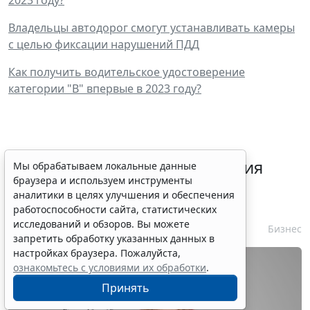
Владельцы автодорог смогут устанавливать камеры
с целью фиксации нарушений ПДД
Как получить водительское удостоверение
категории "В" впервые в 2023 году?
Срок согласования заключения
Мы обрабатываем локальные данные
браузера и используем инструменты
контракта с единственным
аналитики в целях улучшения и обеспечения
контрагентом сократили
работоспособности сайта, статистических
исследований и обзоров. Вы можете
7 августа 2026 16:55
Бизнес
запретить обработку указанных данных в
настройках браузера. Пожалуйста,
ознакомьтесь с условиями их обработки
.
Принять