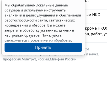
уполномоченный орган)
Мы обрабатываем локальные данные
браузера и используем инструменты
Предоставление субсидий
иным НКО
аналитики в целях улучшения и обеспечения
работоспособности сайта, статистических
исследований и обзоров. Вы можете
Предоставление субсидий
юрлицам (кроме НКО)
запретить обработку указанных данных в
физлицам
– производителям товаров, работ, у
настройках браузера. Пожалуйста,
ознакомьтесь с условиями их обработки
.
Принять
Теги:
бюджет
,
бюджетная сфера
,
госсектор
,
госслужба
,
государственный контроль (надзор)
,
образование и наука
,
профессия
,
Минтруд России
,
Минфин России
Источник:
Система ГАРАНТ
Перепечатка
Читать ГАРАНТ.РУ в
Новости
и
Дзен
Документы по теме:
Бюджетный кодекс (БК РФ)
Читайте также:
По каким кодам КВР и КОСГУ оплатить штраф руководителю
бюджетного учреждения
С 2027 года введут КВР для учета расходов на покупки по
электронному сертификату