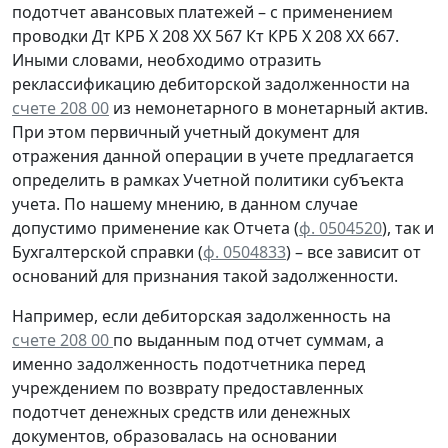
подотчет авансовых платежей – с применением
проводки
Дт
КРБ Х 208 ХХ 567
Кт
КРБ Х 208 ХХ 667.
Иными словами, необходимо отразить
реклассификацию дебиторской задолженности на
счете 208 00
из немонетарного в монетарный актив.
При этом первичный учетный документ для
отражения данной операции в учете предлагается
определить в рамках Учетной политики субъекта
учета. По нашему мнению, в данном случае
допустимо применение как Отчета (
ф. 0504520
), так и
Бухгалтерской справки
(
ф. 0504833
) – все зависит от
оснований для признания такой задолженности.
Например, если дебиторская задолженность на
счете 208 00
по выданным под отчет суммам, а
именно задолженность подотчетника перед
учреждением
по возврату
предоставленных
подотчет денежных средств или денежных
документов, образовалась
на основании