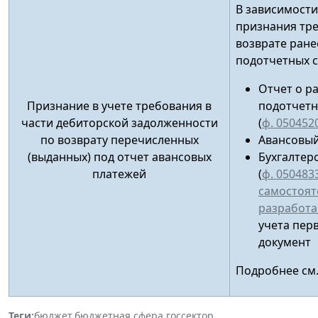
В зависимости
признания тр
возврате ран
подотчетных 
Отчет о р
Признание в учете требования в
подотчетн
части дебиторской задолженности
(
ф. 050452
по возврату перечисленных
Авансовый
(выданных) под отчет авансовых
Бухгалтер
платежей
(
ф. 050483
самостоят
разработ
учета пер
документ
Подробнее см
Теги:
бюджет
,
бюджетная сфера
,
госсектор
,