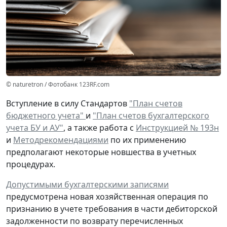
© naturetron / Фотобанк 123RF.com
Вступление в силу Стандартов
"План счетов
бюджетного учета"
и
"План счетов бухгалтерского
учета БУ и АУ"
, а также работа с
Инструкцией № 193н
и
Методрекомендациями
по их применению
предполагают некоторые новшества в учетных
процедурах.
Допустимыми бухгалтерскими записями
предусмотрена
новая
хозяйственная операция по
признанию
в учете
требования
в части дебиторской
задолженности
по возврату
перечисленных