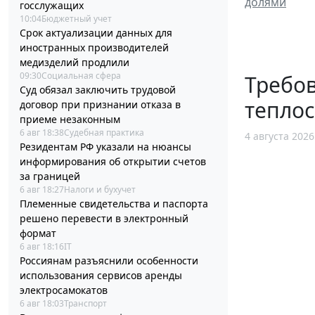
долями
госслужащих
10:04
Бюджетный учет
Срок актуализации данных для
иностранных производителей
медизделий продлили
09:30
Социальная сфера
Требов
Суд обязал заключить трудовой
тепло
договор при признании отказа в
приеме незаконным
6 авг 18:38
Судебная практика
4 августа 2026
Резидентам РФ указали на нюансы
информирования об открытии счетов
за границей
6 авг 18:27
Налоги и бухучет
Племенные свидетельства и паспорта
решено перевести в электронный
формат
6 авг 18:16
IT
Россиянам разъяснили особенности
использования сервисов аренды
электросамокатов
6 авг 18:03
Транспорт