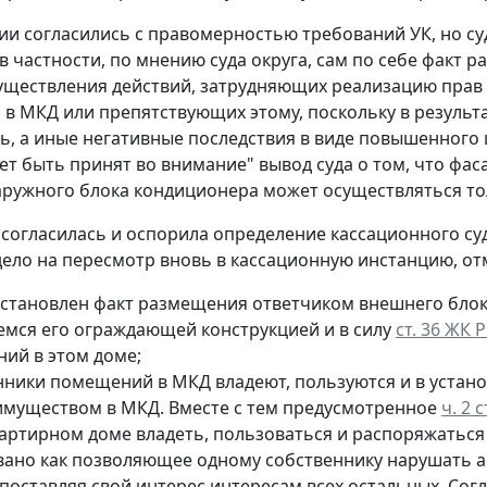
ии согласились с правомерностью требований УК, но су
 в частности, по мнению суда округа, сам по себе факт
уществления действий, затрудняющих реализацию прав
в МКД или препятствующих этому, поскольку в результ
, а иные негативные последствия в виде повышенного ш
ет быть принят во внимание" вывод суда о том, что фас
аружного блока кондиционера может осуществляться то
е согласилась и оспорила определение кассационного су
дело на пересмотр вновь в кассационную инстанцию, о
установлен факт размещения ответчиком внешнего блок
мся его ограждающей конструкцией и в силу
ст. 36 ЖК 
ий в этом доме;
нники помещений в МКД владеют, пользуются и в устан
муществом в МКД. Вместе с тем предусмотренное
ч. 2 
артирном доме владеть, пользоваться и распоряжатьс
вано как позволяющее одному собственнику нарушать а
поставляя свой интерес интересам всех остальных. Сог