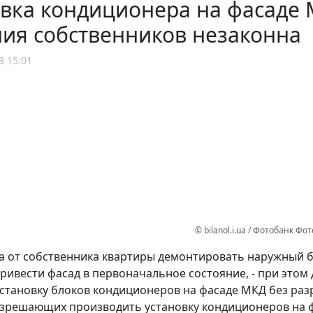
овка кондиционера на фасаде
ия собственников незаконна
3 15:01
© bilanol.i.ua / Фотобанк Ф
а от собственника квартиры демонтировать наружный б
привести фасад в первоначальное состояние, - при это
становку блоков кондиционеров на фасаде МКД без раз
зрешающих производить установку кондиционеров на ф