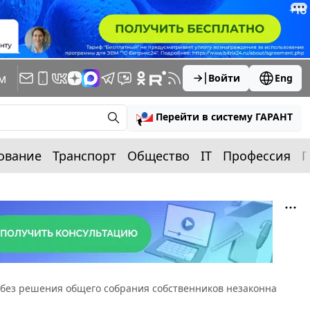
м
Войти
Eng
Перейти в систему ГАРАНТ
ование
Транспорт
Общество
IT
Профессия
П
 без решения общего собрания собственников незаконна