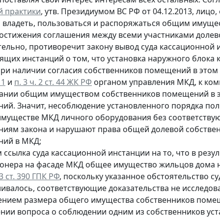
й практики
, утв. Президиумом ВС РФ от 04.12.2013, ли
 владеть, пользоваться и распоряжаться общим имущес
достижения соглашения между всеми участниками долев
тельно, противоречит закону вывод суда кассационной
ящих инстанций о том, что установка наружного блока
при наличии согласия собственников помещений в этом
 1
и
п. 3 ч. 2 ст. 44 ЖК РФ
органом управления МКД, к ком
ании общим имуществом собственников помещений в эт
ий. Значит, несоблюдение установленного порядка п
муществе МКД личного оборудования без соответству
ниям закона и нарушают права общей долевой собстве
ий в МКД;
м ссылка суда кассационной инстанции на то, что в рез
онера на фасаде МКД общее имущество жильцов дома н
 3 ст. 390 ГПК РФ
, поскольку указанное обстоятельство 
ивалось, соответствующие доказательства не исследовал
нием размера общего имущества собственников поме
нии вопроса о соблюдении одним из собственников ус