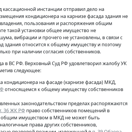
д кассационной инстанции отправил дело на
 размещения кондиционера на карнизе фасада здания не
 владения, пользования и распоряжения общим
ате такой установки общее имущество не
ума, вибрации и прочего не установлены, в связи с
ад здания относится к общему имуществу и поэтому
лько при наличии согласия собственников.
да в ВС РФ. Верховный Суд РФ удовлетворил жалобу УК
тметив следующее:
а кондиционера на фасаде (карнизе фасада) МКД,
РФ
относящемся к общему имуществу собственников
овленных законодательством пределах распоряжаются
ст. 36 ЖК РФ
право собственников помещений в
я общим имуществом в МКД не может быть
налогичные права других собственников,
ласно правовой позиции, изложенной в
п. 39 Обзора