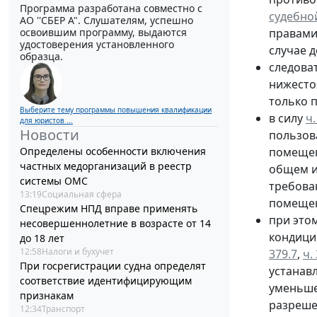
Программа разработана совместно с
судебно
АО ''СБЕР А". Слушателям, успешно
освоившим программу, выдаются
правами
удостоверения установленного
случае 
образца.
следова
нижесто
только 
Выберите тему программы повышения квалификации
в силу
ч.
для юристов ...
Новости
пользов
Определены особенности включения
помещен
частных медорганизаций в реестр
общем и
системы ОМС
требова
13:19
Социальная сфера
помещен
Спецрежим НПД вправе применять
при это
несовершеннолетние в возрасте от 14
кондици
до 18 лет
12:58
Налоги и бухучет
379.7
,
ч.
При госрегистрации судна определят
устанавл
соответствие идентифицирующим
уменьше
признакам
разреше
12:34
Транспорт