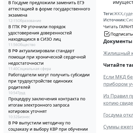
имущест
В Госдуме предложили заменить ЕГЭ
аттестацией в форме государственного
Теги:
ЖКХ
,
суде
экзамена
Источник:
Си
12:15
Образование
Читать ГАРАНТ
В ГПК РФ уточнили порядок
удостоверения доверенностей
Подписать
находящихся в СИЗО лиц
Документы 
11:56
Общество
В РФ актуализировали стандарт
Жилищный к
помощи при хронической сердечной
недостаточности
Читайте та
11:40
Социальная сфера
Работодатели могут получить субсидии
Если МКД бе
при трудоустройстве одиноких
прибором уч
родителей
10:54
Труд
Из Правил п
Процедуру заключения контракта по
копию свиде
итогам электронного запроса
котировок уточнят
Госдума отк
10:32
Бизнес
В РФ выпустили методичку по
Суммы ежего
соцзаказу и выбору КВР при обучении