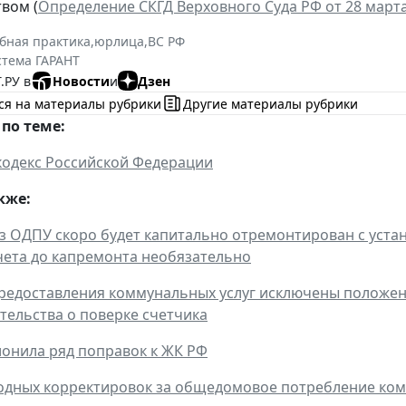
вом (
Определение СКГД Верховного Суда РФ от 28 марта 
бная практика
,
юрлица
,
ВС РФ
стема ГАРАНТ
.РУ в
Новости
и
Дзен
ся на материалы рубрики
Другие материалы рубрики
по теме:
одекс Российской Федерации
кже:
з ОДПУ скоро будет капитально отремонтирован с уст
ета до капремонта необязательно
редоставления коммунальных услуг исключены положен
тельства о поверке счетчика
лонила ряд поправок к ЖК РФ
дных корректировок за общедомовое потребление комм