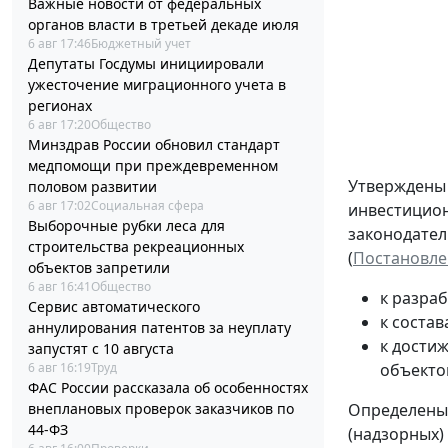
Важные новости от федеральных
органов власти в третьей декаде июля
6 авг 17:46
Бюджетный учет
Депутаты Госдумы инициировали
ужесточение миграционного учета в
регионах
6 авг 17:20
Общество
Минздрав России обновил стандарт
медпомощи при преждевременном
Утвержден
половом развитии
6 авг 17:02
Социальная сфера
инвестицион
Выборочные рубки леса для
законодател
строительства рекреационных
(
Постановлен
объектов запретили
6 авг 16:41
Общество
к разра
Сервис автоматического
к соста
аннулирования патентов за неуплату
к дости
запустят с 10 августа
6 авг 16:19
Труд
объекто
ФАС России рассказала об особенностях
внеплановых проверок заказчиков по
Определены 
44-ФЗ
(надзорных)