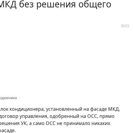
 МКД без решения общего
ЖКХ
отодженика
лок кондиционера, установленный на фасаде МКД,
м договор управления, одобренный на ОСС, прямо
решения УК, а само ОСС не принимало никаких
асаде.