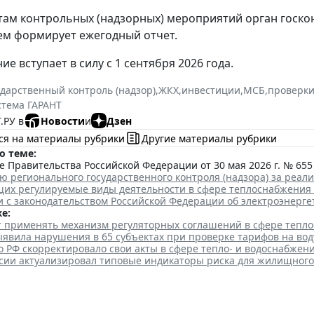
там контрольных (надзорных) мероприятий орган госкон
ем формирует ежегодный отчет.
е вступает в силу с 1 сентября 2026 года.
ударственный контроль (надзор)
,
ЖКХ
,
инвестиции
,
МСБ
,
проверки
стема ГАРАНТ
.РУ в
Новости
и
Дзен
ся на материалы рубрики
Другие материалы рубрики
о теме:
 Правительства Российской Федерации от 30 мая 2026 г. № 655
ю регионального государственного контроля (надзора) за реа
их регулируемые виды деятельности в сфере теплоснабжения
и с законодательством Российской Федерации об электроэнерге
е:
ут применять механизм регуляторных соглашений в сфере тепл
явила нарушения в 65 субъектах при проверке тарифов на вод
 РФ скорректировало свои акты в сфере тепло- и водоснабжен
сии актуализировал типовые индикаторы риска для жилищного