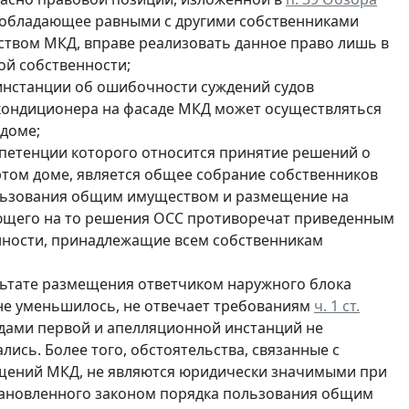
цо, обладающее равными с другими собственниками
твом МКД, вправе реализовать данное право лишь в
ой собственности;
 инстанции об ошибочности суждений судов
 кондиционера на фасаде МКД может осуществляться
 доме;
петенции которого относится принятие решений о
ом доме, является общее собрание собственников
ользования общим имуществом и размещение на
ющего на то решения ОСС противоречат приведенным
нности, принадлежащие всем собственникам
ультате размещения ответчиком наружного блока
е уменьшилось, не отвечает требованиям
ч. 1 ст.
судами первой и апелляционной инстанций не
ись. Более того, обстоятельства, связанные с
щений МКД, не являются юридически значимыми при
тановленного законом порядка пользования общим