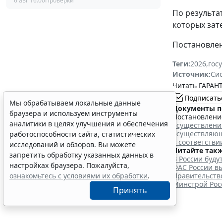
6 авг 16:00
Проверки
По результа
которых зат
Постановлени
Теги:
2026
,
гос
Источник:
Си
Читать ГАРАНТ
Подписать
Мы обрабатываем локальные данные
Документы п
браузера и используем инструменты
Постановление
аналитики в целях улучшения и обеспечения
осуществлени
осуществляющ
работоспособности сайта, статистических
в соответстви
исследований и обзоров. Вы можете
Читайте такж
запретить обработку указанных данных в
В России буд
настройках браузера. Пожалуйста,
ФАС России вы
ознакомьтесь с условиями их обработки
.
Правительство
Минстрой Рос
Принять