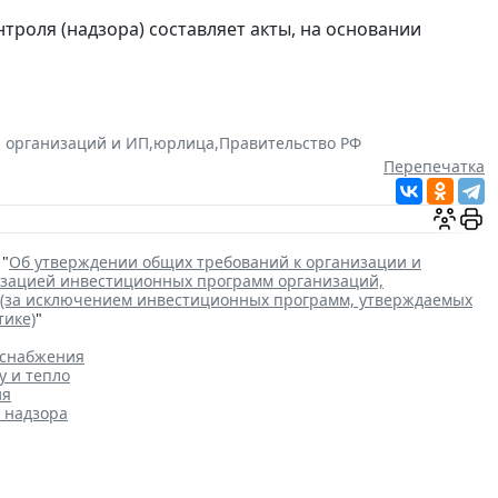
троля (надзора) составляет акты, на основании
 организаций и ИП
,
юрлица
,
Правительство РФ
Перепечатка
 "
Об утверждении общих требований к организации и
лизацией инвестиционных программ организаций,
 (за исключением инвестиционных программ, утверждаемых
тике)
"
оснабжения
у и тепло
ия
 надзора