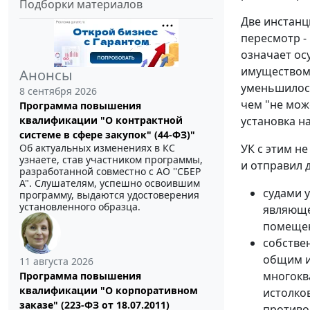
Подборки материалов
Две инстанц
пересмотр -
означает ос
имуществом 
Анонсы
уменьшилось
8 сентября 2026
чем "не мож
Программа повышения
квалификации "О контрактной
установка н
системе в сфере закупок" (44-ФЗ)"
Об актуальных изменениях в КС
УК с этим н
узнаете, став участником программы,
и отправил 
разработанной совместно с АО ''СБЕР
А". Слушателям, успешно освоившим
судами 
программу, выдаются удостоверения
установленного образца.
являюще
помещен
собстве
общим и
11 августа 2026
многокв
Программа повышения
квалификации "О корпоративном
истолко
заказе" (223-ФЗ от 18.07.2011)
противо