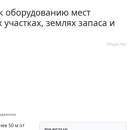
к оборудованию мест
 участках, землях запаса и
Общество
тодженика
ее 50 м от