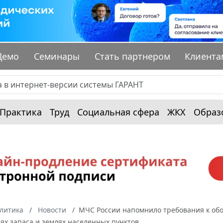
Демо
Семинары
Стать партнером
Клиента
Практика
Труд
Социальная сфера
ЖКХ
Образ
алитика
Новости
МЧС России напомнило требования к обо
лях запаса и землях населенных пунктов