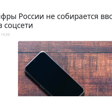
ры России не собирается вво
в соцсети
 14:20