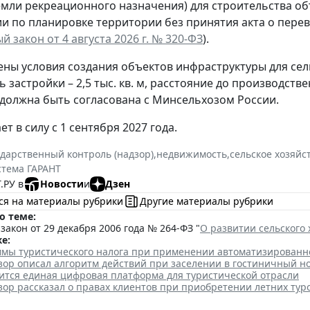
емли рекреационного назначения) для строительства о
и по планировке территории без принятия акта о перево
 закон от 4 августа 2026 г. № 320-ФЗ
).
ны условия создания объектов инфраструктуры для сел
ь застройки – 2,5 тыс. кв. м, расстояние до производст
должна быть согласована с Минсельхозом России.
ет в силу с 1 сентября 2027 года.
ударственный контроль (надзор)
,
недвижимость
,
сельское хозяйс
стема ГАРАНТ
.РУ в
Новости
и
Дзен
ся на материалы рубрики
Другие материалы рубрики
о теме:
акон от 29 декабря 2006 года № 264-ФЗ "
О развитии сельского 
е:
уммы туристического налога при применении автоматизирован
зор описал алгоритм действий при заселении в гостиничный н
вится единая цифровая платформа для туристической отрасли
ор рассказал о правах клиентов при приобретении летних тур