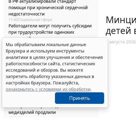
В РФ актуализировали стандарт
помощи при хронической сердечной
недостаточности
Минциф
11:40
Социальная сфера
Работодатели могут получить субсидии
детей 
при трудоустройстве одиноких
родителей
7 августа 2026
Мы обрабатываем локальные данные
10:54
Труд
Процедуру заключения контракта по
браузера и используем инструменты
итогам электронного запроса
аналитики в целях улучшения и обеспечения
котировок уточнят
работоспособности сайта, статистических
10:32
Бизнес
исследований и обзоров. Вы можете
В РФ выпустили методичку по
запретить обработку указанных данных в
соцзаказу и выбору КВР при обучении
настройках браузера. Пожалуйста,
госслужащих
ознакомьтесь с условиями их обработки
.
10:04
Бюджетный учет
Принять
Срок актуализации данных для
иностранных производителей
медизделий продлили
09:30
Социальная сфера
Суд обязал заключить трудовой
договор при признании отказа в