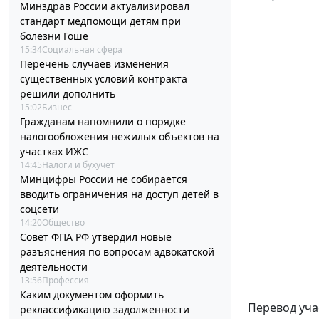
Минздрав России актуализировал
стандарт медпомощи детям при
болезни Гоше
15:34
Социальная сфера
Перечень случаев изменения
существенных условий контракта
решили дополнить
15:02
Бизнес
Гражданам напомнили о порядке
налогообложения нежилых объектов на
участках ИЖС
14:45
Налоги и бухучет
Минцифры России не собирается
вводить ограничения на доступ детей в
соцсети
14:20
Общество
Совет ФПА РФ утвердил новые
разъяснения по вопросам адвокатской
деятельности
13:56
Профессия
Каким документом оформить
Перевод уча
реклассификацию задолженности