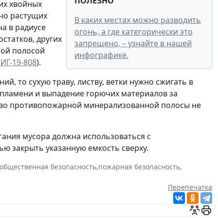
ПОЛЕЗНО
щих хвойных
ьно растущих
В каких местах можно разводить
а в радиусе
огонь, а где категорически это
остатков, других
запрещено, – узнайте в нашей
ной полосой
инфографике.
ИГ-19-808
).
ий, то сухую траву, листву, ветки нужно сжигать в
пламени и выпадение горючих материалов за
ство противопожарной минерализованной полосы не
гания мусора должна использоваться с
ью закрыть указанную емкость сверху.
общественная безопасность
,
пожарная безопасность
,
Перепечатка