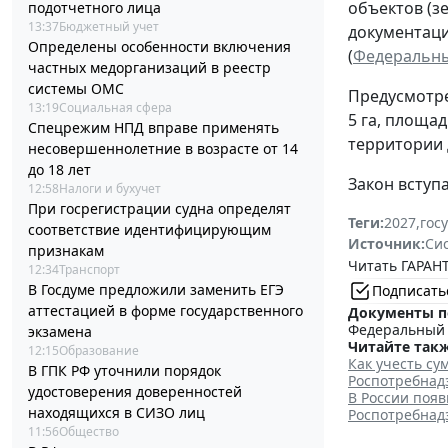
объектов (з
подотчетного лица
13:37
Бюджетный учет
документаци
Определены особенности включения
(
Федеральный
частных медорганизаций в реестр
системы ОМС
Предусмотре
13:19
Социальная сфера
5 га, площад
Спецрежим НПД вправе применять
территории 
несовершеннолетние в возрасте от 14
до 18 лет
Закон вступа
12:58
Налоги и бухучет
При госрегистрации судна определят
Теги:
2027
,
гос
соответствие идентифицирующим
Источник:
Си
признакам
Читать ГАРАНТ
12:34
Транспорт
В Госдуме предложили заменить ЕГЭ
Подписать
аттестацией в форме государственного
Документы п
Федеральный з
экзамена
Читайте такж
12:15
Образование
Как учесть с
В ГПК РФ уточнили порядок
Роспотребнад
удостоверения доверенностей
В России поя
находящихся в СИЗО лиц
Роспотребнадз
11:56
Общество