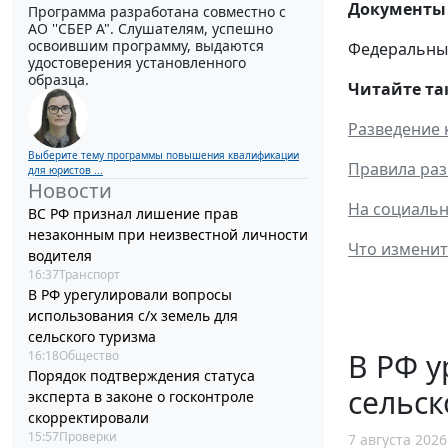
Документы 
Программа разработана совместно с
АО ''СБЕР А". Слушателям, успешно
освоившим программу, выдаются
Федеральный 
удостоверения установленного
образца.
Читайте та
Разведение к
Выберите тему программы повышения квалификации
Правила разв
для юристов ...
Новости
На социальн
ВС РФ признал лишение прав
незаконным при неизвестной личности
Что изменит
водителя
16:37
Транспорт
В РФ урегулировали вопросы
использования с/х земель для
сельского туризма
В РФ у
16:18
Общество
Порядок подтверждения статуса
сельск
эксперта в законе о госконтроле
скорректировали
15:57
Проверки
7 августа 2026