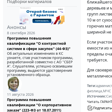
Подборки материалов
ближайшего 
деревьев и 
групп листв
10 м от сухо
горючих ма
Анонсы
шириной не м
8 сентября 2026
Программа повышения
Если участок
квалификации "О контрактной
емкости из 
системе в сфере закупок" (44-ФЗ)"
Об актуальных изменениях в КС
пределы оча
узнаете, став участником программы,
требуется.
разработанной совместно с АО ''СБЕР
А". Слушателям, успешно освоившим
Для своевре
программу, выдаются удостоверения
установленного образца.
металлическ
Теги:
админист
физлица
,
МЧС 
11 августа 2026
Источник:
Си
Программа повышения
Читать ГАРАНТ
квалификации "О корпоративном
Подписать
заказе" (223-ФЗ от 18.07.2011)