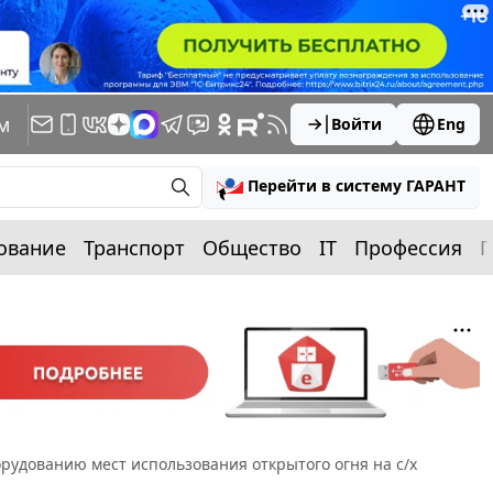
м
Войти
Eng
Перейти в систему ГАРАНТ
ование
Транспорт
Общество
IT
Профессия
П
рудованию мест использования открытого огня на с/х