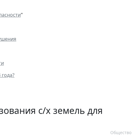
пасности
"
рушения
ти
 года?
зования с/х земель для
Общество