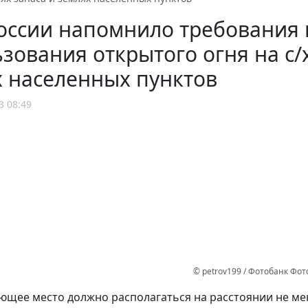
оссии напомнило требования 
зования открытого огня на с/х
 населенных пунктов
3 08:49
© petrov199 / Фотобанк Фо
ющее место должно располагаться на расстоянии не мен