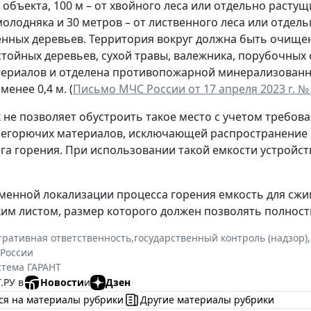
объекта, 100 м – от хвойного леса или отдельно расту
молодняка и 30 метров – от лиственного леса или отдел
енных деревьев. Территория вокруг должна быть очищен
стойных деревьев, сухой травы, валежника, порубочных 
териалов и отделена противопожарной минерализован
енее 0,4 м. (
Письмо МЧС России от 17 апреля 2023 г. № 
 не позволяет обустроить такое место с учетом требован
негорючих материалов, исключающей распространение 
га горения. При использовании такой емкости устрой
менной локализации процесса горения емкость для сжи
им листом, размер которого должен позволять полност
ративная ответственность
,
государственный контроль (надзор)
,
России
стема ГАРАНТ
.РУ в
Новости
и
Дзен
ся на материалы рубрики
Другие материалы рубрики