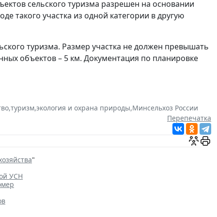
бъектов сельского туризма разрешен на основании
де такого участка из одной категории в другую
ьского туризма. Размер участка не должен превышать
венных объектов – 5 км. Документация по планировке
тво
,
туризм
,
экология и охрана природы
,
Минсельхоз России
Перепечатка
хозяйства
"
ной УСН
омер
ов