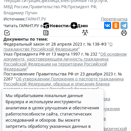
текущая ситуация
,
физлица
,
электронные госуслуги
,
МВД России
,
Правительство РФ
,
Президент РФ
,
Владимир Путин
Источник:
ГАРАНТ.РУ
Перепечатка
Читать ГАРАНТ.РУ в
Новости
и
Дзен
Документы по теме:
Федеральный закон от 28 апреля 2023 г. № 138-ФЗ "
О
гражданстве Российской Федерации
"
Указ Президента РФ от 13 марта 1997 г. № 232 "
Об основном
документе, удостоверяющем личность гражданина
Российской Федерации на территории Российской
Федерации
"
Постановление Правительства РФ от 23 декабря 2023 г. №
2267 "
Об утверждении Положения о паспорте гражданина
Российской Федерации, образца и описания бланка
паспорта гражданина Российской Федерации
"
Читайте также:
Мы обрабатываем локальные данные
Владимир Путин подписал закон о продлении срока
браузера и используем инструменты
действия "гаражной амнистии"
аналитики в целях улучшения и обеспечения
Минюст России разработал проект о сроке обнаружения
недостатков товара
работоспособности сайта, статистических
Правила формирования наблюдательных советов
исследований и обзоров. Вы можете
автономных учреждений обновили
запретить обработку указанных данных в
В РФ определены коды агрегатного состояния и физической