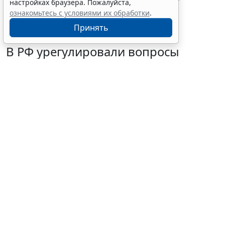
настройках браузера. Пожалуйста,
формы видов отходов
ознакомьтесь с условиями их обработки
.
Принять
В РФ урегулировали вопросы
использования с/х земель для
сельского туризма
7 августа 2026 16:18
Общество