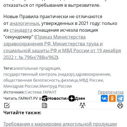
отказаться от пребывания в вытрезвителе.
Новые Правила практически не отличаются
от
аналогичных
, утвержденных в 2021 году: только
из
стандарта
оснащения исчезла позиция
"секундомер" (
Приказ Министерства
здравоохранения РФ, Министерства труда и
социальной защиты РФ и МВД России от 19 декабря
2022 г. № 796н/788н/962
).
Теги:
алкогольная продукция
,
государственный контроль (надзор)
,
здравоохранение
,
общественная безопасность
,
физлица
,
МВД России
,
Минздрав России
,
Минтруд России
Источник:
Система ГАРАНТ
Перепечатка
Читать ГАРАНТ.РУ в
Новости
и
Дзен
Читайте также:
Требования к маркировке алкогольной продукции