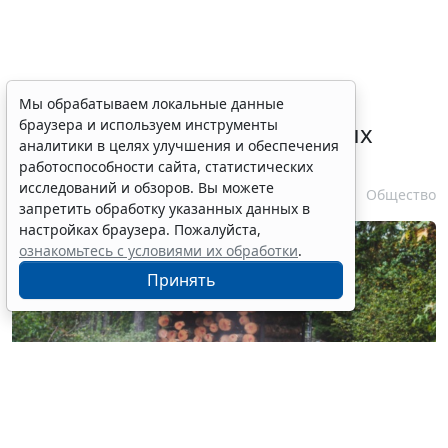
Выборочные рубки леса для
Мы обрабатываем локальные данные
браузера и используем инструменты
строительства рекреационных
аналитики в целях улучшения и обеспечения
объектов запретили
работоспособности сайта, статистических
исследований и обзоров. Вы можете
6 августа 2026 16:41
Общество
запретить обработку указанных данных в
настройках браузера. Пожалуйста,
ознакомьтесь с условиями их обработки
.
Принять