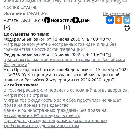
инициативы
,
миграция
,
текущая ситуация
,
физлица
,
Госдума
,
Леонид Слуцкий
Источник:
ГАРАНТ.РУ
Перепечатка
Читать ГАРАНТ.РУ в
Новости
и
Дзен
Документы по теме:
Федеральный закон от 18 июля 2006 г. № 109-ФЗ "
О
миграционном учете иностранных граждан и лиц без
гражданства в Российской Федерации
"
Федеральный закон от 25 июля 2002 г. № 115-ФЗ "
О
правовом положении иностранных граждан в Российской
Федерации
"
Указ Президента Российской Федерации от 15 октября 2025
г. № 738 "О Концепции государственной миграционной
политики Российской Федерации на 2026-2030 годы"
Читайте также:
В России расширили перечень оснований для выдворения
мигрантов из страны
Мигрантов с судимостью за любое преступление лишат
права на прием в гражданство
Данные об иностранных гражданах без права на
нахождение в РФ попадают в реестр
Президент утвердил поправки о дополнительных
требованиях к трудовым мигрантам