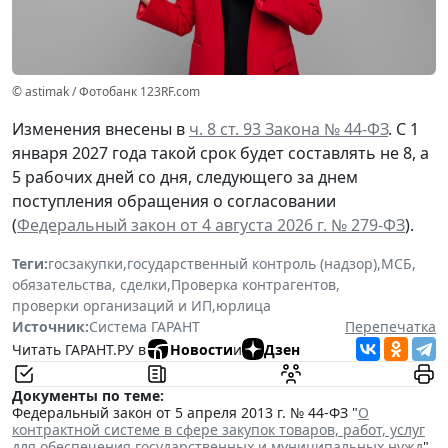
© astimak / Фотобанк 123RF.com
Изменения внесены в
ч. 8 ст. 93 Закона № 44-ФЗ
. С 1
января 2027 года такой срок будет составлять не 8, а
5 рабочих дней со дня, следующего за днем
поступления обращения о согласовании
(
Федеральный закон от 4 августа 2026 г. № 279-ФЗ
).
Теги:
госзакупки
,
государственный контроль (надзор)
,
МСБ
,
обязательства, сделки
,
Проверка контрагентов
,
проверки организаций и ИП
,
юрлица
Источник:
Система ГАРАНТ
Перепечатка
Читать ГАРАНТ.РУ в
Новости
и
Дзен
Документы по теме:
Федеральный закон от 5 апреля 2013 г. № 44-ФЗ "
О
контрактной системе в сфере закупок товаров, работ, услуг
для обеспечения государственных и муниципальных нужд
"