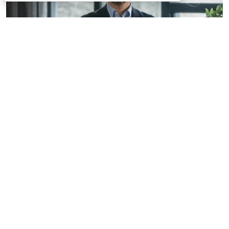
© mayaporto / Фотобанк 123RF.com
С указанной даты
ч. 1 ст. 95 Закона № 44-ФЗ
будет
дополнена новыми пунктами, а именно
(
Федеральный закон от 4 августа 2026 г. № 279-ФЗ
):
увеличение по предложению заказчика
максимального значения цены контракта (в
случае, предусмотренном
ч. 24 ст. 22 Закона №
44-ФЗ
) не более чем на 10%, но без изменения
предусмотренной контрактом цены единицы
товара, работы, услуги и без изменения иных
существенных условий контракта (
п. 1.5 ч. 1 ст. 95