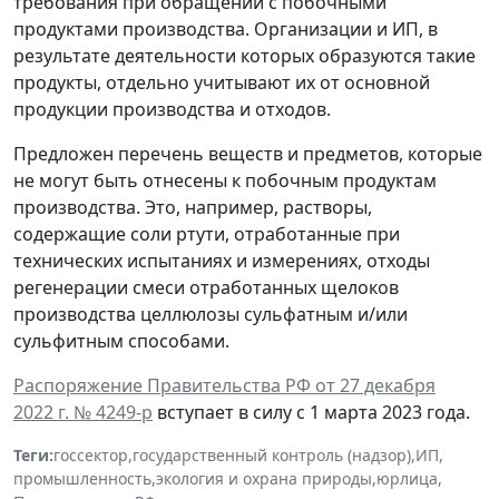
требования при обращении с побочными
продуктами производства. Организации и ИП, в
результате деятельности которых образуются такие
продукты, отдельно учитывают их от основной
продукции производства и отходов.
Предложен перечень веществ и предметов, которые
не могут быть отнесены к побочным продуктам
производства. Это, например, растворы,
содержащие соли ртути, отработанные при
технических испытаниях и измерениях, отходы
регенерации смеси отработанных щелоков
производства целлюлозы сульфатным и/или
сульфитным способами.
Распоряжение Правительства РФ от 27 декабря
2022 г. № 4249-р
вступает в силу с 1 марта 2023 года.
Теги:
госсектор
,
государственный контроль (надзор)
,
ИП
,
промышленность
,
экология и охрана природы
,
юрлица
,