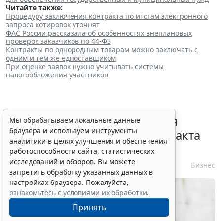
Читайте также:
Процедуру заключения контракта по итогам электронного
запроса котировок уточнят
ФАС России рассказала об особенностях внеплановых
проверок заказчиков по 44-ФЗ
Контракты по однородным товарам можно заключать с
одним и тем же едпоставщиком
При оценке заявок нужно учитывать системы
налогообложения участников
Перечень случаев изменения
Мы обрабатываем локальные данные
браузера и используем инструменты
существенных условий контракта
аналитики в целях улучшения и обеспечения
решили дополнить
работоспособности сайта, статистических
исследований и обзоров. Вы можете
7 августа 2026 15:02
Бизнес
запретить обработку указанных данных в
настройках браузера. Пожалуйста,
ознакомьтесь с условиями их обработки
.
Принять