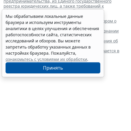
предпринимательства, из Единого государственного
реестра юридических лиц, а также требований к
оформлению указанных заявлений
"
Читайте также:
Мы обрабатываем локальные данные
ВС РФ поддержал заявителя в споре с регистратором о
браузера и используем инструменты
внесении записи в ЕГРЮЛ
аналитики в целях улучшения и обеспечения
Суд обязал заключить трудовой договор при признании
работоспособности сайта, статистических
отказа в приеме незаконным
Резидентам РФ указали на нюансы информирования об
исследований и обзоров. Вы можете
открытии счетов за границей
запретить обработку указанных данных в
Обеспечительный платеж в рамках СПОТ учитывается в
настройках браузера. Пожалуйста,
расходах по УСН
ознакомьтесь с условиями их обработки
.
Принять
Финансовый порог для
обязательного аудита
некоммерческих фондов
увеличили
7 августа 2026 17:36
Налоги и бухучет