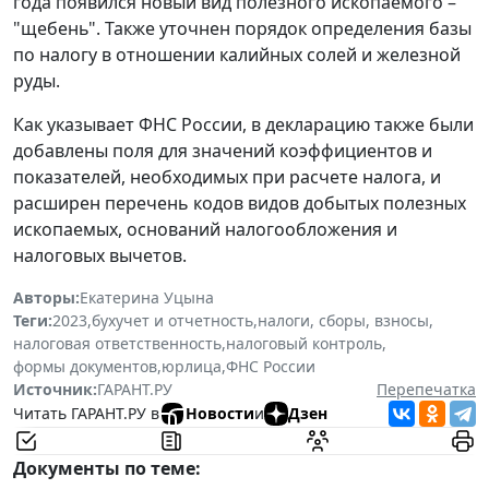
года появился новый вид полезного ископаемого –
"щебень". Также уточнен порядок определения базы
по налогу в отношении калийных солей и железной
руды.
Как указывает ФНС России, в декларацию также были
добавлены поля для значений коэффициентов и
показателей, необходимых при расчете налога, и
расширен перечень кодов видов добытых полезных
ископаемых, оснований налогообложения и
налоговых вычетов.
Авторы:
Екатерина Уцына
Теги:
2023
,
бухучет и отчетность
,
налоги, сборы, взносы
,
налоговая ответственность
,
налоговый контроль
,
формы документов
,
юрлица
,
ФНС России
Источник:
ГАРАНТ.РУ
Перепечатка
Читать ГАРАНТ.РУ в
Новости
и
Дзен
Документы по теме: