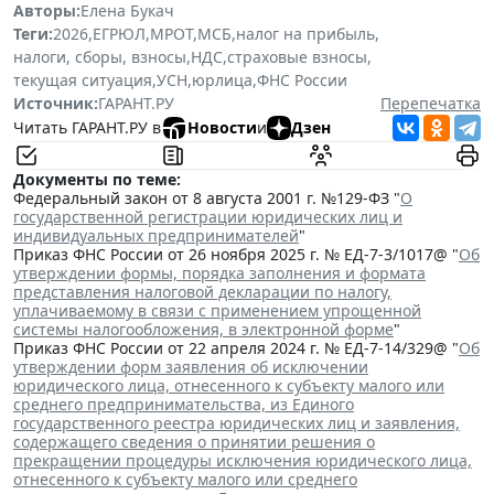
Авторы:
Елена Букач
Теги:
2026
,
ЕГРЮЛ
,
МРОТ
,
МСБ
,
налог на прибыль
,
налоги, сборы, взносы
,
НДС
,
страховые взносы
,
текущая ситуация
,
УСН
,
юрлица
,
ФНС России
Источник:
ГАРАНТ.РУ
Перепечатка
Читать ГАРАНТ.РУ в
Новости
и
Дзен
Документы по теме:
Федеральный закон от 8 августа 2001 г. №129-ФЗ "
О
государственной регистрации юридических лиц и
индивидуальных предпринимателей
"
Приказ ФНС России от 26 ноября 2025 г. № ЕД-7-3/1017@ "
Об
утверждении формы, порядка заполнения и формата
представления налоговой декларации по налогу,
уплачиваемому в связи с применением упрощенной
системы налогообложения, в электронной форме
"
Приказ ФНС России от 22 апреля 2024 г. № ЕД-7-14/329@ "
Об
утверждении форм заявления об исключении
юридического лица, отнесенного к субъекту малого или
среднего предпринимательства, из Единого
государственного реестра юридических лиц и заявления,
содержащего сведения о принятии решения о
прекращении процедуры исключения юридического лица,
отнесенного к субъекту малого или среднего