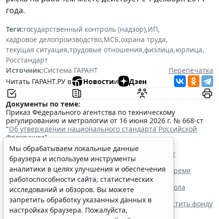
года.
Теги:
государственный контроль (надзор)
,
ИП
,
кадровое делопроизводство
,
МСБ
,
охрана труда
,
текущая ситуация
,
трудовые отношения
,
физлица
,
юрлица
,
Росстандарт
Источник:
Система ГАРАНТ
Перепечатка
Читать ГАРАНТ.РУ в
Новости
и
Дзен
Документы по теме:
Приказ Федерального агентства по техническому
регулированию и метрологии от 16 июня 2026 г. № 668-ст
"
Об утверждении национального стандарта Российской
Федерации
"
Читайте также:
Мы обрабатываем локальные данные
Росстандарт разработал проект ГОСТа для СИЗ от
браузера и используем инструменты
электрической дуги
аналитики в целях улучшения и обеспечения
Сотрудник имеет право уйти с места работы во время
обеденного перерыва
работоспособности сайта, статистических
Роструд напомнил о нюансах заполнения протокола
исследований и обзоров. Вы можете
проверки знаний по охране труда
запретить обработку указанных данных в
Верховный Суд РФ заставил работодателя возместить фонду
настройках браузера. Пожалуйста,
переплату пособия