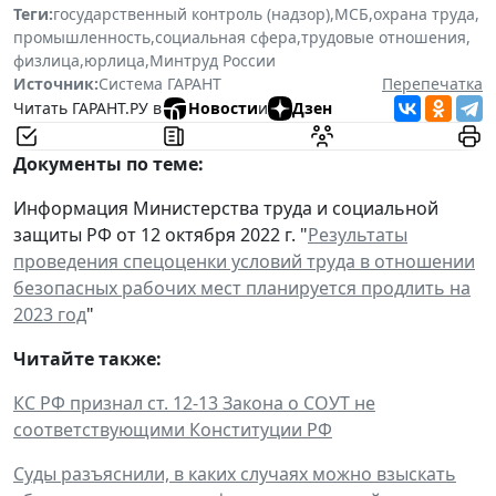
Теги:
государственный контроль (надзор)
,
МСБ
,
охрана труда
,
промышленность
,
социальная сфера
,
трудовые отношения
,
физлица
,
юрлица
,
Минтруд России
Источник:
Система ГАРАНТ
Перепечатка
Читать ГАРАНТ.РУ в
Новости
и
Дзен
Документы по теме:
Информация Министерства труда и социальной
защиты РФ от 12 октября 2022 г. "
Результаты
проведения спецоценки условий труда в отношении
безопасных рабочих мест планируется продлить на
2023 год
"
Читайте также:
КС РФ признал ст. 12-13 Закона о СОУТ не
соответствующими Конституции РФ
Суды разъяснили, в каких случаях можно взыскать