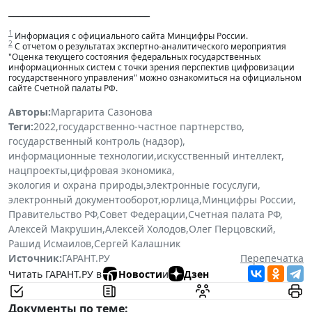
_____________________________
1
Информация с официального сайта Минцифры России.
2
С отчетом о результатах экспертно-аналитического мероприятия
"Оценка текущего состояния федеральных государственных
информационных систем с точки зрения перспектив цифровизации
государственного управления" можно ознакомиться на официальном
сайте Счетной палаты РФ.
Авторы:
Маргарита Сазонова
Теги:
2022
,
государственно-частное партнерство
,
государственный контроль (надзор)
,
информационные технологии
,
искусственный интеллект
,
нацпроекты
,
цифровая экономика
,
экология и охрана природы
,
электронные госуслуги
,
электронный документооборот
,
юрлица
,
Минцифры России
,
Правительство РФ
,
Совет Федерации
,
Счетная палата РФ
,
Алексей Макрушин
,
Алексей Холодов
,
Олег Перцовский
,
Рашид Исмаилов
,
Сергей Калашник
Источник:
ГАРАНТ.РУ
Перепечатка
Читать ГАРАНТ.РУ в
Новости
и
Дзен
Документы по теме: