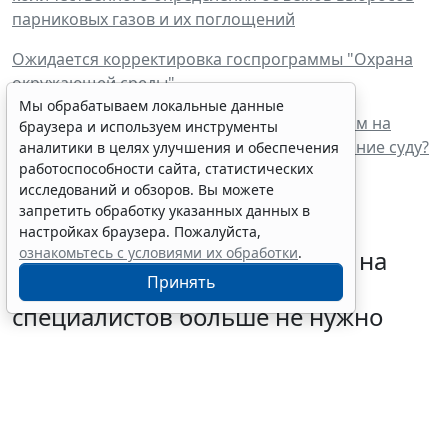
парниковых газов и их поглощений
Ожидается корректировка госпрограммы "Охрана
окружающей среды"
Мы обрабатываем локальные данные
Споры с регоператором в связи с переходом на
браузера и используем инструменты
сортировку мусора: на что обратить внимание суду?
аналитики в целях улучшения и обеспечения
работоспособности сайта, статистических
исследований и обзоров. Вы можете
запретить обработку указанных данных в
настройках браузера. Пожалуйста,
ознакомьтесь с условиями их обработки
.
Подавать "летнее" заявление на
Принять
отсрочку от армии для ИТ-
специалистов больше не нужно
5 августа 2026 13:21
IT