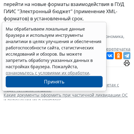
перейти на новые форматы взаимодействия в ПУД
ГИИС "Электронный бюджет" (применение XML-
форматов) в установленный срок.
Мы обрабатываем локальные данные
Теги:
2027
,
бюджет
,
бюджетная сфера
,
госсектор
,
браузера и используем инструменты
государственный контроль (надзор)
,
цифровая экономика
,
аналитики в целях улучшения и обеспечения
электронный документооборот
работоспособности сайта, статистических
Источник:
Система ГАРАНТ
Перепечатка
исследований и обзоров. Вы можете
Читать ГАРАНТ.РУ в
Новости
и
Дзен
запретить обработку указанных данных в
настройках браузера. Пожалуйста,
Документы по теме:
ознакомьтесь с условиями их обработки
.
Бюджетный кодекс (БК РФ)
Читайте также:
Принять
Какие первичные документы оформить при расчетах с
подотчетными лицами
Какие документы оформить при частичной ликвидации ОС
и включении их в комплекс
Госорганы в России полностью перейдут на электронный
документооборот к 2030 году
Минюст России предложил выдавать все документы ЗАГС в
виде выписки из реестра