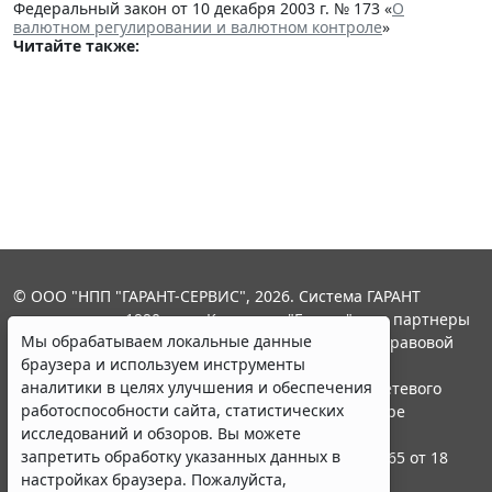
Федеральный закон от 10 декабря 2003 г. № 173 «
О
валютном регулировании и валютном контроле
»
Читайте также:
© ООО "НПП "ГАРАНТ-СЕРВИС", 2026. Система ГАРАНТ
выпускается с 1990 года. Компания "Гарант" и ее партнеры
Мы обрабатываем локальные данные
являются участниками Российской ассоциации правовой
браузера и используем инструменты
информации ГАРАНТ.
аналитики в целях улучшения и обеспечения
Портал ГАРАНТ.РУ зарегистрирован в качестве сетевого
работоспособности сайта, статистических
издания Федеральной службой по надзору в сфере
исследований и обзоров. Вы можете
связи,информационных технологий и массовых
запретить обработку указанных данных в
коммуникаций (Роскомнадзором), Эл № ФС77-58365 от 18
настройках браузера. Пожалуйста,
июня 2014 года.