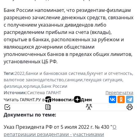
Банк России напоминает, что резидентам-физлицам
разрешено зачисление денежных средств, связанных
с получением указанных дивидендов либо
распределением прибыли на счета (вклады),
открытые в банках, расположенных за рубежом и
являющихся дочерними обществами
уполномоченных банков в пределах общих лимитов,
установленных ЦБ РФ.
Теги:
2022
,
банки и банковская система
,
бухучет и отчетность
,
валютное законодательство
,
санкции
,
текущая ситуация
,
физлица
,
юрлица
,
Банк России
Источник:
Система ГАРАНТ
Перепечатка
Читать ГАРАНТ.РУ в
Новости
и
Дзен
Документы по теме:
Указ Президента РФ от 5 июля 2022 г. № 430 "
О
репатриации резидентами - участниками