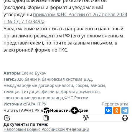
(вкладов) или изменения реквизитов счетов
(вкладов). Формы и форматы уведомлений
утверждены
приказом ФНС России от 26 апреля 2024
г. № СД-7-14/349@
.
Уведомление может быть направлено в налоговый
орган лично резидентом РФ (его уполномоченным
представителем), по почте заказным письмом, в
электронной форме по ТКС.
Авторы:
Елена Букач
Теги:
2026
,
банки и банковская система
,
ВЭД
,
международные договоры
,
налоги, сборы, взносы
,
текущая ситуация
,
физлица
,
формы документов
,
электронные деньги
,
юрлица
,
ФНС России
Источник:
ГАРАНТ.РУ
Перепечатка
Читать ГАРАНТ.РУ в
Новости
и
Дзен
Документы по теме:
Налоговый кодекс Российской Федерации