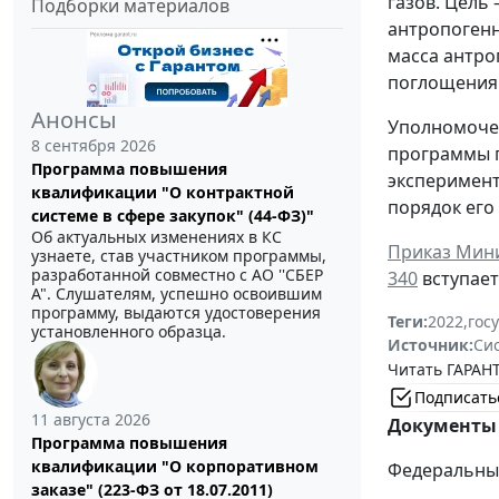
газов. Цель
Подборки материалов
антропогенн
масса антро
поглощения 
Анонсы
Уполномочен
8 сентября 2026
программы п
Программа повышения
эксперимент
квалификации "О контрактной
порядок его
системе в сфере закупок" (44-ФЗ)"
Об актуальных изменениях в КС
Приказ Мини
узнаете, став участником программы,
разработанной совместно с АО ''СБЕР
340
вступает 
А". Слушателям, успешно освоившим
программу, выдаются удостоверения
Теги:
2022
,
гос
установленного образца.
Источник:
Си
Читать ГАРАНТ
Подписать
11 августа 2026
Документы 
Программа повышения
квалификации "О корпоративном
Федеральный 
заказе" (223-ФЗ от 18.07.2011)