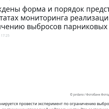
дены форма и порядок предст
татах мониторинга реализаци
ичению выбросов парниковых 
 17:25
© jordano / Фотобанк Фот
анируется провести эксперимент по ограничению выбр