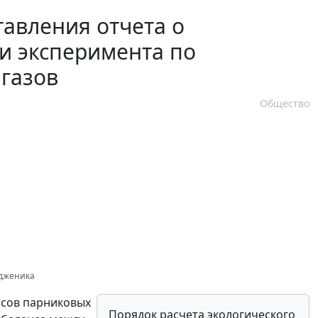
авления отчета о
и эксперимента по
газов
Общество
одженика
осов парниковых
Порядок расчета экологического