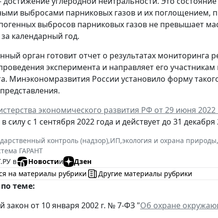
 – достижение углеродной нейтральности. Это состояние
ыми выбросами парниковых газов и их поглощением, 
погенных выбросов парниковых газов не превышает мас
за календарный год.
ный орган готовит отчет о результатах мониторинга 
роведения эксперимента и направляет его участникам
а. Минэкономразвития России установило форму такого
 представления.
стерства экономического развития РФ от 29 июня 2022 
в силу с 1 сентября 2022 года и действует до 31 декабря 
ударственный контроль (надзор)
,
ИП
,
экология и охрана природы
стема ГАРАНТ
.РУ в
Новости
и
Дзен
ся на материалы рубрики
Другие материалы рубрики
по теме:
закон от 10 января 2002 г. № 7-ФЗ "
Об охране окружаю