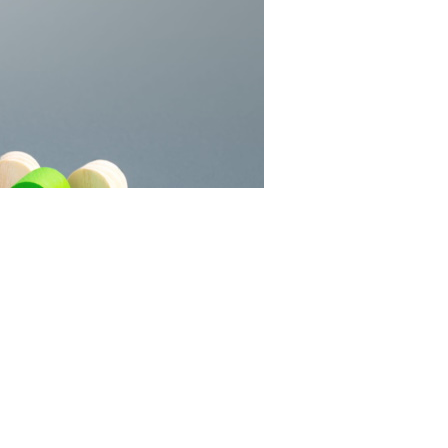
RF.com
вии основного документа для идентификации
ние лично в подразделении МВД России. Оно
о размером 3,5x4,5 см.