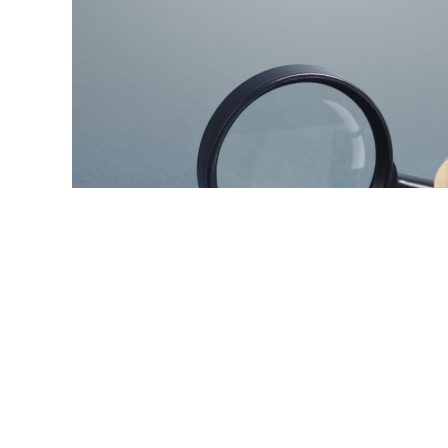
© ilixe48 / Фотобанк 123
апомнили, как подтвердить свою личность при отсутст
 Для этого необходимо получить временное удостовере
сплатно. Понадобится одно черно-белое или цветное фот