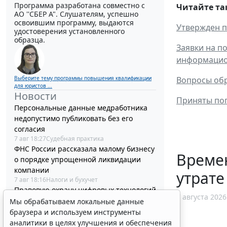
Программа разработана совместно с
Читайте та
АО ''СБЕР А". Слушателям, успешно
освоившим программу, выдаются
Утвержден п
удостоверения установленного
образца.
Заявки на п
информацио
Выберите тему программы повышения квалификации
Вопросы обр
для юристов ...
Новости
Приняты поп
Персональные данные медработника
недопустимо публиковать без его
согласия
7 авг 18:27
Судебная практика
ФНС России рассказала малому бизнесу
Време
о порядке упрощенной ликвидации
компании
утрате
7 авг 18:16
Налоги и бухучет
Правовую охрану цифровых технологий
7 августа 2026
в России расширят с 1 января 2027
Мы обрабатываем локальные данные
года
браузера и используем инструменты
7 авг 18:04
IT
аналитики в целях улучшения и обеспечения