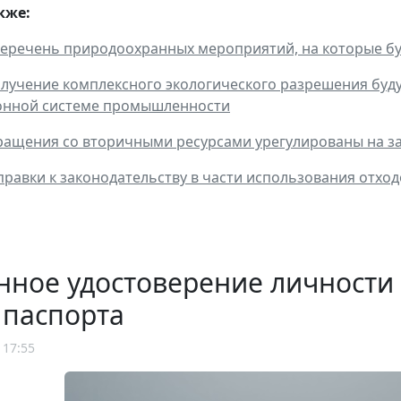
кже:
еречень природоохранных мероприятий, на которые бу
олучение комплексного экологического разрешения буду
нной системе промышленности
ащения со вторичными ресурсами урегулированы на з
равки к законодательству в части использования отхо
нное удостоверение личности
 паспорта
 17:55