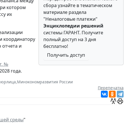
 баланса между
сбора узнайте в тематическом
при котором
материале раздела
су их
"Неналоговые платежи"
Энциклопедии решений
реализации
системы ГАРАНТ. Получите
 и координатору
полный доступ на 3 дня
 отчета и
бесплатно!
Получить доступ
г. №
2028 года.
,
юрлица
,
Минэкономразвития России
Перепечатка
щей среды
"