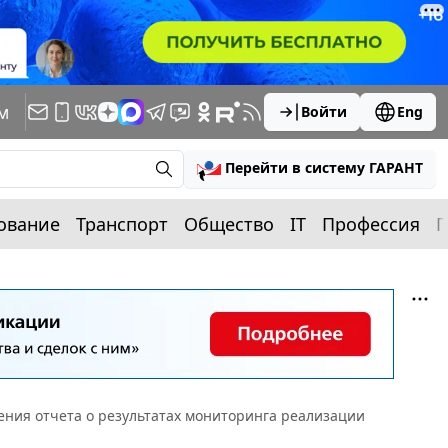
м
Войти
Eng
Перейти в систему ГАРАНТ
ование
Транспорт
Общество
IT
Профессия
П
ния отчета о результатах мониторинга реализации