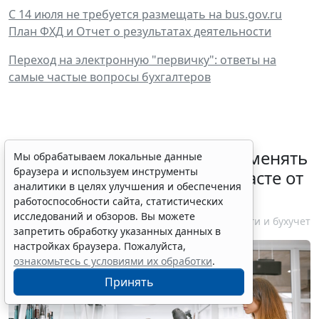
С 14 июля не требуется размещать на bus.gov.ru
План ФХД и Отчет о результатах деятельности
Переход на электронную "первичку": ответы на
самые частые вопросы бухгалтеров
Спецрежим НПД вправе применять
Мы обрабатываем локальные данные
браузера и используем инструменты
несовершеннолетние в возрасте от
аналитики в целях улучшения и обеспечения
14 до 18 лет
работоспособности сайта, статистических
исследований и обзоров. Вы можете
7 августа 2026 12:58
Налоги и бухучет
запретить обработку указанных данных в
настройках браузера. Пожалуйста,
ознакомьтесь с условиями их обработки
.
Принять