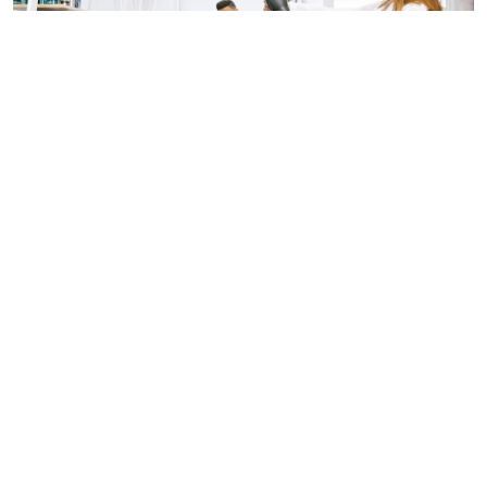
© serhiibobyk / Фотобанк 123RF.com
ФНС России ответила на популярные вопросы по
применению налога на профессиональный доход. В
частности, самозанятым рассказали о
формировании чеков, об освобождении от
отчетности и о ставках налога при получении
дохода. Публикация появилась на официальной
странице налоговой службы в соцсети "ВКонтакте".
Ставка налога при получении дохода
самозанятым от ИП.
Налог на профессиональный
доход – это специальный налоговый режим для
самозанятых граждан, который применяется с 2019