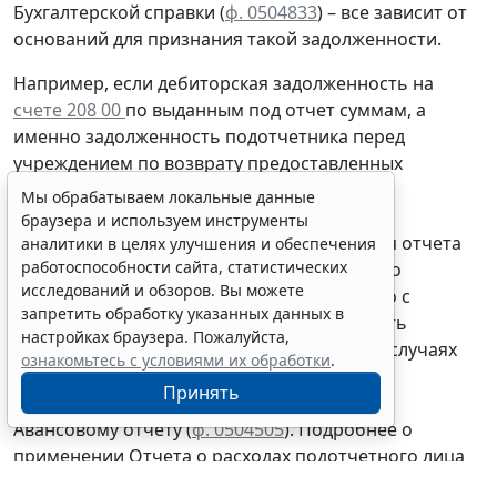
Бухгалтерской справки
(
ф. 0504833
) – все зависит от
оснований для признания такой задолженности.
Например, если дебиторская задолженность на
счете 208 00
по выданным под отчет суммам, а
именно задолженность подотчетника перед
учреждением
по возврату
предоставленных
подотчет денежных средств или денежных
Мы обрабатываем локальные данные
документов, образовалась
на основании
браузера и используем инструменты
утвержденного руководителем учреждения отчета
аналитики в целях улучшения и обеспечения
работоспособности сайта, статистических
подотчетного лица, то вполне обоснованно
исследований и обзоров. Вы можете
отражать данную операцию
одновременно
с
запретить обработку указанных данных в
признанием расходов подотчетника, то есть
настройках браузера. Пожалуйста,
согласно
Отчету (
ф. 0504520
). В отдельных случаях
ознакомьтесь с условиями их обработки
.
задолженность подотчетного лица может
Принять
сформироваться согласно утвержденному
Авансовому отчету
(
ф. 0504505
).
Подробнее о
применении Отчета о расходах подотчетного лица
(
ф. 0504520
) см.
здесь
.