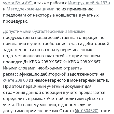
учета БУ и АУ"
, а также работа с
Инструкцией № 193н
и
Методрекомендациями
по их применению
предполагают некоторые новшества в учетных
процедурах.
Допустимыми бухгалтерскими записями
предусмотрена
новая
хозяйственная операция по
признанию
в учете
требования
в части дебиторской
задолженности
по возврату
перечисленных
подотчет авансовых платежей – с применением
проводки
Дт
КРБ Х 208 ХХ 567
Кт
КРБ Х 208 ХХ 667.
Иными словами, необходимо отразить
реклассификацию дебиторской задолженности на
счете 208 00
из немонетарного в монетарный актив.
При этом первичный учетный документ для
отражения данной операции в учете предлагается
определить в рамках Учетной политики субъекта
учета. По нашему мнению, в данном случае
допустимо применение как Отчета (
ф. 0504520
), так и