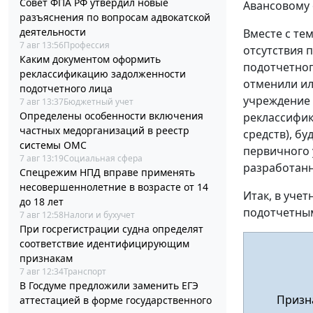
Совет ФПА РФ утвердил новые
Авансовому
разъяснения по вопросам адвокатской
деятельности
Вместе с те
7 авг 13:56
Профессия
отсутствия 
Каким документом оформить
подотчетног
реклассификацию задолженности
отменили ил
подотчетного лица
учреждение 
7 авг 13:37
Бюджетный учет
Определены особенности включения
реклассифик
частных медорганизаций в реестр
средств), бу
системы ОМС
первичного 
7 авг 13:19
Социальная сфера
разработан
Спецрежим НПД вправе применять
несовершеннолетние в возрасте от 14
Итак, в уче
до 18 лет
подотчетны
7 авг 12:58
Налоги и бухучет
При госрегистрации судна определят
соответствие идентифицирующим
признакам
7 авг 12:34
Транспорт
В Госдуме предложили заменить ЕГЭ
Призна
аттестацией в форме государственного