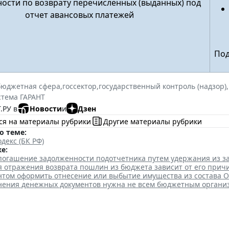
ости по возврату перечисленных (выданных) под
отчет авансовых платежей
Под
бюджетная сфера
,
госсектор
,
государственный контроль (надзор)
,
стема ГАРАНТ
.РУ в
Новости
и
Дзен
ся на материалы рубрики
Другие материалы рубрики
о теме:
декс (БК РФ)
е:
 погашение задолженности подотчетника путем удержания из з
я отражения возврата пошлин из бюджета зависит от его прич
нтом оформить отнесение или выбытие имущества из состава 
анения денежных документов нужна не всем бюджетным органи