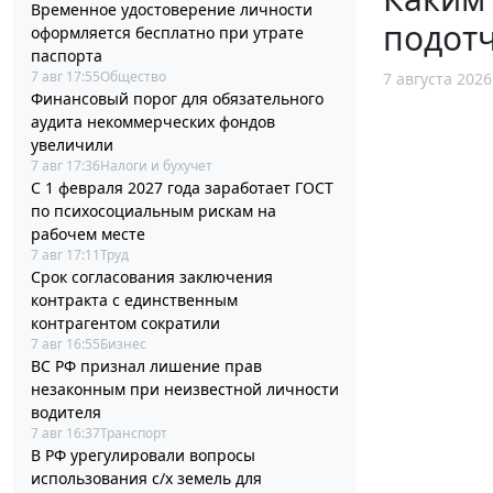
Временное удостоверение личности
подотч
оформляется бесплатно при утрате
паспорта
7 авг 17:55
Общество
7 августа 2026
Финансовый порог для обязательного
аудита некоммерческих фондов
увеличили
7 авг 17:36
Налоги и бухучет
С 1 февраля 2027 года заработает ГОСТ
по психосоциальным рискам на
рабочем месте
7 авг 17:11
Труд
Срок согласования заключения
контракта с единственным
контрагентом сократили
7 авг 16:55
Бизнес
ВС РФ признал лишение прав
незаконным при неизвестной личности
водителя
7 авг 16:37
Транспорт
В РФ урегулировали вопросы
использования с/х земель для