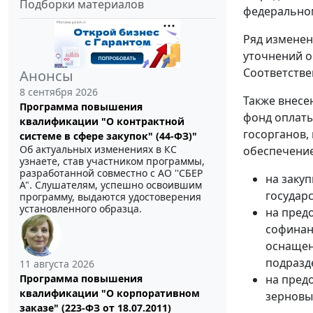
Подборки материалов
федеральном
Ряд изменен
уточнений о
Соответстве
Анонсы
8 сентября 2026
Также внесе
Программа повышения
фонд оплаты
квалификации "О контрактной
госорганов,
системе в сфере закупок" (44-ФЗ)"
Об актуальных изменениях в КС
обеспечение
узнаете, став участником программы,
разработанной совместно с АО ''СБЕР
на закуп
А". Слушателям, успешно освоившим
государ
программу, выдаются удостоверения
установленного образца.
на пред
софинан
оснащен
подразд
11 августа 2026
Программа повышения
на пред
квалификации "О корпоративном
зерновы
заказе" (223-ФЗ от 18.07.2011)