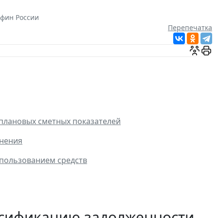
фин России
Перепечатка
плановых сметных показателей
енения
спользованием средств
ссификацию задолженности