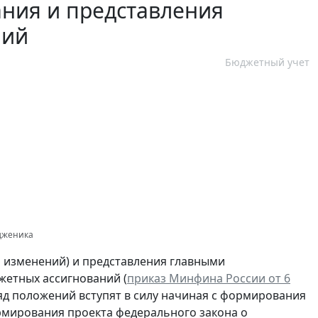
ния и представления
ний
Бюджетный учет
одженика
 изменений) и представления главными
етных ассигнований (
приказ Минфина России от 6
о ряд положений вступят в силу начиная с формирования
рмирования проекта федерального закона о