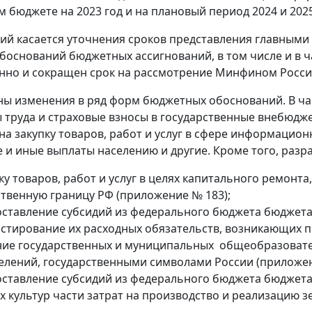
 бюджете на 2023 год и на плановый период 2024 и 2025
ий касается уточнения сроков представления главным
боснований бюджетных ассигнований, в том числе и в ч
нно и сокращен срок на рассмотрение Минфином Росси
ны изменения в ряд форм бюджетных обоснований. В ча
 труда и страховые взносы в государственные внебюдж
 на закупку товаров, работ и услуг в сфере информаци
 и иные выплаты населению и другие. Кроме того, раз
ку товаров, работ и услуг в целях капитального ремонт
ственную границу РФ (приложение № 183);
оставление субсидий из федерального бюджета бюджетам
стирование их расходных обязательств, возникающих п
ие государственных и муниципальных общеобразовател
елений, государственными символами России (приложен
оставление субсидий из федерального бюджета бюджет
х культур части затрат на производство и реализацию з