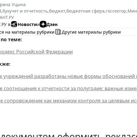
ерина Уцына
3
,
бухучет и отчетность
,
бюджет
,
бюджетная сфера
,
госсектор
,
Мин
АНТ.РУ
.РУ в
Новости
и
Дзен
ся на материалы рубрики
Другие материалы рубрики
по теме:
кодекс Российской Федерации
кже:
х учреждений разработаны новые формы обоснований 
 соотношения к отчетности за полугодие: важные изм
е сопровождение как механизм контроля за целевым и
 документом оформить рекла