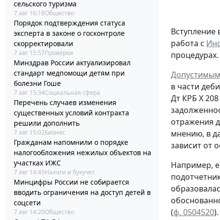
сельского туризма
7 авг 16:18
Общество
Порядок подтверждения статуса
Вступление 
эксперта в законе о госконтроле
работа с
Инс
скорректировали
7 авг 15:57
Проверки
процедурах.
Минздрав России актуализировал
стандарт медпомощи детям при
Допустимым
болезни Гоше
в части деб
7 авг 15:34
Социальная сфера
Дт
КРБ Х 208
Перечень случаев изменения
задолженно
существенных условий контракта
отражения д
решили дополнить
7 авг 15:02
Бизнес
мнению, в д
Гражданам напомнили о порядке
зависит от 
налогообложения нежилых объектов на
участках ИЖС
Например, е
7 авг 14:45
Налоги и бухучет
подотчетни
Минцифры России не собирается
образовала
вводить ограничения на доступ детей в
обоснованн
соцсети
(
ф. 0504520
)
7 авг 14:20
Общество