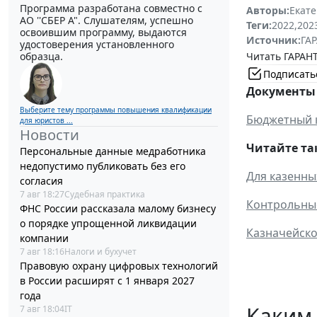
Программа разработана совместно с
Авторы:
Екат
АО ''СБЕР А". Слушателям, успешно
Теги:
2022
,
202
освоившим программу, выдаются
Источник:
ГАР
удостоверения установленного
Читать ГАРАНТ
образца.
Подписать
Документы 
Выберите тему программы повышения квалификации
Бюджетный 
для юристов ...
Новости
Читайте та
Персональные данные медработника
недопустимо публиковать без его
Для казенны
согласия
7 авг 18:27
Судебная практика
Контрольные
ФНС России рассказала малому бизнесу
о порядке упрощенной ликвидации
Казначейско
компании
7 авг 18:16
Налоги и бухучет
Правовую охрану цифровых технологий
в России расширят с 1 января 2027
года
Каким
7 авг 18:04
IT