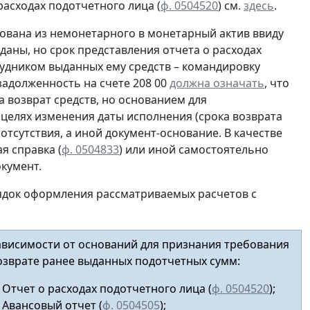
асходах подотчетного лица (
ф. 0504520
) см.
здесь
.
ована из немонетарного в монетарный актив ввиду
даны, но срок представления отчета о расходах
рудником выданных ему средств – командировку
 задолженность на счете 208 00
должна означать
, что
 возврат средств, но основанием для
 целях изменения даты исполнения (срока возврата
 отсутствия, а иной документ-основание. В качестве
я справка (
ф. 0504833
) или иной
самостоятельно
кумент.
ядок оформления рассматриваемых расчетов с
ависимости от оснований для признания требования
озврате ранее выданных подотчетных сумм:
Отчет о расходах подотчетного лица (
ф. 0504520
);
Авансовый отчет
(
ф. 0504505
);