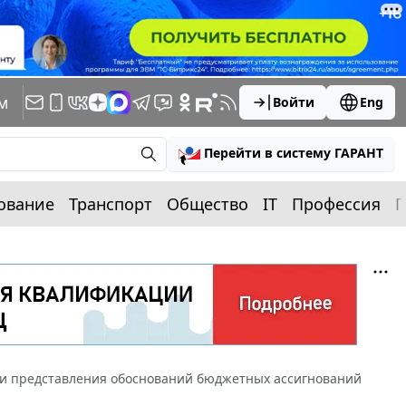
м
Войти
Eng
Перейти в систему ГАРАНТ
ование
Транспорт
Общество
IT
Профессия
П
и представления обоснований бюджетных ассигнований