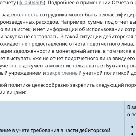
 отчету
(
ф. 0504505
).
Подробнее о применении Отчета о р
м задолженность сотрудника может быть реклассифицир
произведенных расходов. Например, суммы под отчет вы
о лица истек, и нет информации об использовании сот
и закупка не состоялась. В такой ситуации дебиторская
ожидает не предоставление отчета подотчетного лица, а
ации задолженности в монетарный актив, в том числе в
дет выступать уже не отчет подотчетного лица ввиду его
учетного документа
может использоваться Бухгалтерска
ный учреждением и
закрепленный
учетной политикой до
тной политике целесообразно закрепить следующий пор
ми лицами:
В з
о в
ние в учете требования в части дебиторской