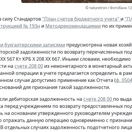
© naturetron / Фотобанк 1
в силу Стандартов
"План счетов бюджетного учета"
и
"Пл
трукцией № 193н
и
Методрекомендациями
по их приме
и бухгалтерскими записями
предусмотрена
новая
хозяй
иторской задолженности
по возврату
перечисленных под
 ХХ 567
Кт
КРБ Х 208 ХХ 667. Иными словами, необходим
сти на
счете 208 00
из немонетарного в монетарный акти
анной операции в учете предлагается определить в рам
анном случае допустимо применение как Отчета (
ф. 050
оснований для признания такой задолженности.
сли дебиторская задолженность на
счете 208 00
по выда
ка перед учреждением
по возврату
предоставленных под
сь
на основании утвержденного руководителем учрежден
о отражать данную операцию
одновременно
с признани
. В отдельных случаях задолженность подотчетного ли