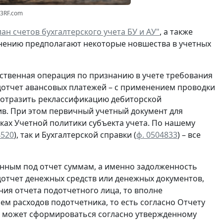
23RF.com
ан счетов бухгалтерского учета БУ и АУ"
, а также
нению предполагают некоторые новшества в учетных
ственная операция по
признанию
в учете
требования
отчет авансовых платежей – с применением проводки
о отразить реклассификацию дебиторской
в. При этом первичный учетный документ для
ках Учетной политики субъекта учета. По нашему
4520
), так и Бухгалтерской справки
(
ф. 0504833
) – все
нным под отчет суммам, а именно задолженность
отчет денежных средств или денежных документов,
ия отчета подотчетного лица, то вполне
ем расходов подотчетника, то есть согласно
Отчету
ца может сформироваться согласно утвержденному