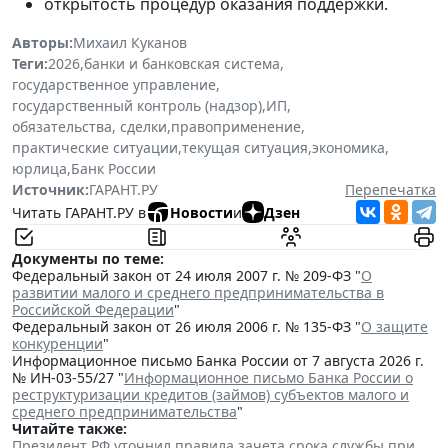
открытость процедур оказания поддержки.
Авторы:
Михаил Куканов
Теги:
2026
,
банки и банковская система
,
государственное управление
,
государственный контроль (надзор)
,
ИП
,
обязательства, сделки
,
правоприменение
,
практические ситуации
,
текущая ситуация
,
экономика
,
юрлица
,
Банк России
Источник:
ГАРАНТ.РУ
Перепечатка
Читать ГАРАНТ.РУ в
Новости
и
Дзен
Документы по теме:
Федеральный закон от 24 июля 2007 г. № 209-ФЗ "
О
развитии малого и среднего предпринимательства в
Российской Федерации
"
Федеральный закон от 26 июля 2006 г. № 135-ФЗ "
О защите
конкуренции
"
Информационное письмо Банка России от 7 августа 2026 г.
№ ИН-03-55/27 "
Информационное письмо Банка России о
реструктуризации кредитов (займов) субъектов малого и
среднего предпринимательства
"
Читайте также:
Президент РФ уточнил правила зачета срока службы при