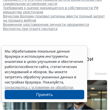
самовольном оставлении части
Требования к оценке находящегося в собственности РФ
имущества ужесточили
Вячеслав Володин призвал регионы ввести полный запрет
на продажу вейпов
Временное удостоверение личности оформляется
бесплатно при утрате паспорта
ФАС России рассказала о
Мы обрабатываем локальные данные
браузера и используем инструменты
требованиях к контрагенту при
аналитики в целях улучшения и обеспечения
несостоявшейся закупке
работоспособности сайта, статистических
исследований и обзоров. Вы можете
10 августа 2026 13:47
Бизнес
запретить обработку указанных данных в
настройках браузера. Пожалуйста,
ознакомьтесь с условиями их обработки
.
Принять