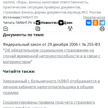
налоги, сборы, взносы
,
налоговая ответственность
,
практические ситуации
,
проверка документов
,
страховые взносы
,
формы документов
,
юрлица
,
ФСС России
Источник:
ГАРАНТ.РУ
Перепечатка
Читать ГАРАНТ.РУ в
Новости
и
Дзен
Документы по теме:
Федеральный закон от 29 декабря 2006 г. № 255-ФЗ
"
Об обязательном социальном страховании на
случай временной нетрудоспособности и в связи с
материнством
"
Читайте также:
Удержанный с больничного НДФЛ отображается в
личном кабинете налогоплательщика в общем
порядке
Скорректированы правила подсчета страхового
стажа для больничных