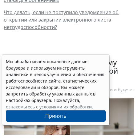
Что делать, если не поступило уведомление об
открытии или закрытии электронного листа
нетрудоспособности?
ФНС России рассказала малому
Мы обрабатываем локальные данные
браузера и используем инструменты
бизнесу о порядке упрощенной
аналитики в целях улучшения и обеспечения
ликвидации компании
работоспособности сайта, статистических
исследований и обзоров. Вы можете
7 августа 2026 18:16
Налоги и бухучет
запретить обработку указанных данных в
настройках браузера. Пожалуйста,
ознакомьтесь с условиями их обработки
.
Принять