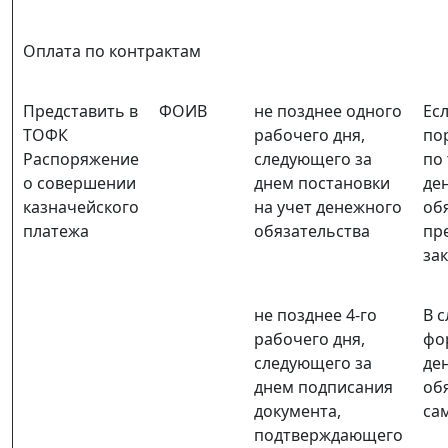
Оплата по контрактам
Представить в
ФОИВ
не позднее одного
Ес
ТОФК
рабочего дня,
по
Распоряжение
следующего за
по
о совершении
днем постановки
де
казначейского
на учет денежного
об
платежа
обязательства
пр
за
не позднее 4-го
В 
рабочего дня,
фо
следующего за
де
днем подписания
об
документа,
са
подтверждающего