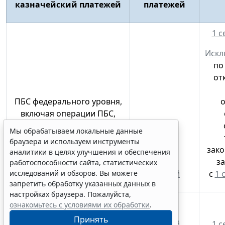
казначейский платежей
платежей
1 с
Искл
по
от
ПБС федерального уровня,
о
включая операции ПБС,
передавшего свои
Мы обрабатываем локальные данные
полномочия бюджетному
браузера и используем инструменты
(автономному) учреждению,
зако
аналитики в целях улучшения и обеспечения
получателю средств из
з
работоспособности сайта, статистических
исследований и обзоров. Вы можете
бюджета
прямой
с
1 
запретить обработку указанных данных в
настройках браузера. Пожалуйста,
ПБС регионального уровня,
ознакомьтесь с условиями их обработки
.
включая операции ПБС,
Принять
прямой
1 с