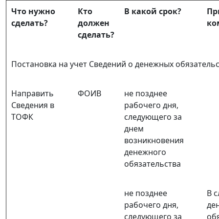
Что нужно
Кто
В какой срок?
Пр
сделать?
должен
ко
сделать?
Постановка на учет Сведений о денежных обязатель
Направить
ФОИВ
не позднее
Сведения в
рабочего дня,
ТОФК
следующего за
днем
возникновения
денежного
обязательства
не позднее
В с
рабочего дня,
де
следующего за
об