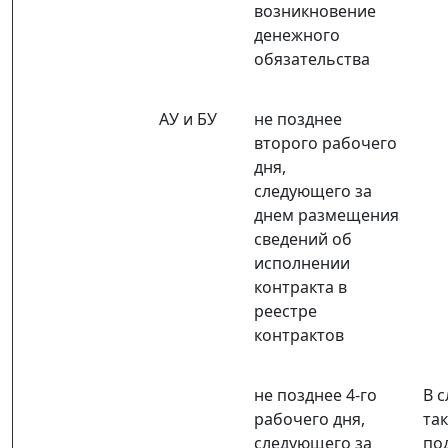
возникновение
денежного
обязательства
АУ и БУ
не позднее
второго рабочего
дня,
следующего за
днем размещения
сведений об
исполнении
контракта в
реестре
контрактов
не позднее 4-го
В с
рабочего дня,
та
следующего за
по