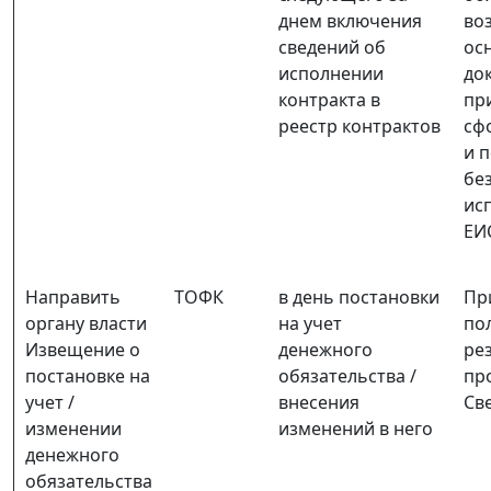
днем включения
во
сведений об
ос
исполнении
до
контракта в
пр
реестр контрактов
сф
и 
бе
ис
ЕИ
Направить
ТОФК
в день постановки
Пр
органу власти
на учет
по
Извещение о
денежного
ре
постановке на
обязательства /
пр
учет /
внесения
Св
изменении
изменений в него
денежного
обязательства