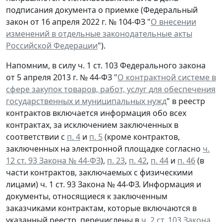
подписания документа о приемке (Федеральный
закон от 16 апреля 2022 г. № 104-ФЗ "
О внесении
изменений в отдельные законодательные акты
Российской Федерации
").
Напомним, в силу ч. 1 ст. 103 Федерального закона
от 5 апреля 2013 г. № 44-ФЗ "
О контрактной системе в
сфере закупок товаров, работ, услуг для обеспечения
государственных и муниципальных нужд
" в реестр
контрактов включается информация обо всех
контрактах, за исключением заключенных в
соответствии с
п. 4
и
п. 5
(кроме контрактов,
заключенных на электронной площадке согласно
ч.
12 ст. 93 Закона № 44-ФЗ
),
п. 23
,
п. 42
,
п. 44
и
п. 46
(в
части контрактов, заключаемых с физическими
лицами) ч. 1 ст. 93 Закона № 44-ФЗ. Информация и
документы, относящиеся к заключенным
заказчиками контрактам, которые включаются в
указанный реестр, перечислены в
ч. 2 ст. 103 Закона