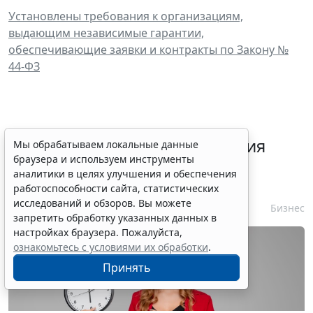
Установлены требования к организациям,
выдающим независимые гарантии,
обеспечивающие заявки и контракты по Закону №
44-ФЗ
Срок согласования заключения
Мы обрабатываем локальные данные
браузера и используем инструменты
контракта с единственным
аналитики в целях улучшения и обеспечения
контрагентом сократили
работоспособности сайта, статистических
исследований и обзоров. Вы можете
7 августа 2026 16:55
Бизнес
запретить обработку указанных данных в
настройках браузера. Пожалуйста,
ознакомьтесь с условиями их обработки
.
Принять