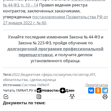
№ 44-ФЗ
,
п. 10 – 14
Правил ведения реестра
контрактов, заключенных заказчиками,
утвержденных
постановлением Правительства РФ от
27 января 2022 г. № 60
.
Узнайте последние изменения Закона № 44-ФЗ и
Закона № 223-ФЗ, пройдя обучение по
долгосрочной программе профессиональной
переподготовки
, и получите диплом
установленного образца.
Теги:
2022
,
бюджетная сфера
,
госзакупки
,
госсектор
,
ИП
,
обязательства, сделки
,
юрлица
Источник:
Система ГАРАНТ
Перепечатка
Читать ГАРАНТ.РУ в
Новости
и
Дзен
Документы по теме: