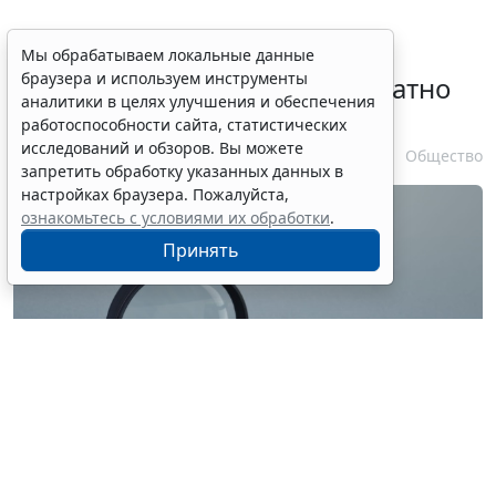
Временное удостоверение
Мы обрабатываем локальные данные
браузера и используем инструменты
личности оформляется бесплатно
аналитики в целях улучшения и обеспечения
при утрате паспорта
работоспособности сайта, статистических
исследований и обзоров. Вы можете
7 августа 2026 17:55
Общество
запретить обработку указанных данных в
настройках браузера. Пожалуйста,
ознакомьтесь с условиями их обработки
.
Принять
© ilixe48 / Фотобанк 123RF.com