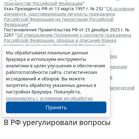
гражданстве Российской Федерации
"
Указ Президента РФ от 13 марта 1997 г. № 232 "
Об основном
документе, удостоверяющем личность гражданина
Российской Федерации на территории Российской
Федерации
"
Постановление Правительства РФ от 23 декабря 2023 г. №
2267 "
Об утверждении Положения о паспорте гражданина
Российской Федерации, образца и описания бланка
паспорта гражданина Российской Федерации
"
Читайте также:
Мы обрабатываем локальные данные
Владимир Путин подписал закон о продлении срока
браузера и используем инструменты
действия "гаражной амнистии"
аналитики в целях улучшения и обеспечения
Минюст России разработал проект о сроке обнаружения
недостатков товара
работоспособности сайта, статистических
Правила формирования наблюдательных советов
исследований и обзоров. Вы можете
автономных учреждений обновили
запретить обработку указанных данных в
В РФ определены коды агрегатного состояния и физической
настройках браузера. Пожалуйста,
формы видов отходов
ознакомьтесь с условиями их обработки
.
Принять
В РФ урегулировали вопросы
использования с/х земель для