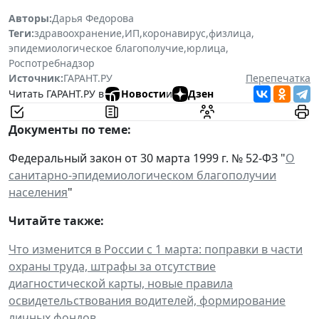
Авторы:
Дарья Федорова
Теги:
здравоохранение
,
ИП
,
коронавирус
,
физлица
,
эпидемиологическое благополучие
,
юрлица
,
Роспотребнадзор
Источник:
ГАРАНТ.РУ
Перепечатка
Читать ГАРАНТ.РУ в
Новости
и
Дзен
Документы по теме:
Федеральный закон от 30 марта 1999 г. № 52-ФЗ "
О
санитарно-эпидемиологическом благополучии
населения
"
Читайте также:
Что изменится в России с 1 марта: поправки в части
охраны труда, штрафы за отсутствие
диагностической карты, новые правила
освидетельствования водителей, формирование
личных фондов