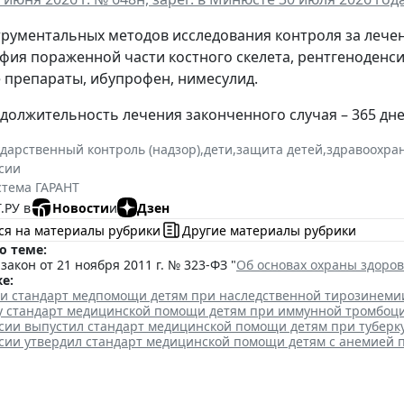
трументальных методов исследования контроля за леч
фия пораженной части костного скелета, рентгеноденс
препараты, ибупрофен, нимесулид.
должительность лечения законченного случая – 365 дне
ударственный контроль (надзор)
,
дети
,
защита детей
,
здравоохра
сии
стема ГАРАНТ
.РУ в
Новости
и
Дзен
ся на материалы рубрики
Другие материалы рубрики
о теме:
акон от 21 ноября 2011 г. № 323-ФЗ "
Об основах охраны здоро
е:
ли стандарт медпомощи детям при наследственной тирозинеми
лу стандарт медицинской помощи детям при иммунной тромбоц
сии выпустил стандарт медицинской помощи детям при туберк
сии утвердил стандарт медицинской помощи детям с анемией 