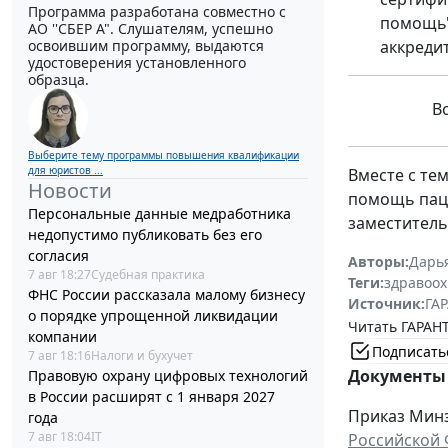
Программа разработана совместно с
помощь"
АО ''СБЕР А". Слушателям, успешно
освоившим программу, выдаются
аккреди
удостоверения установленного
образца.
В
Выберите тему программы повышения квалификации
для юристов ...
Вместе с те
Новости
помощь паци
Персональные данные медработника
заместитель
недопустимо публиковать без его
согласия
Авторы:
Дарь
7 авг 18:27
Судебная практика
Теги:
здравоо
ФНС России рассказала малому бизнесу
Источник:
ГАР
о порядке упрощенной ликвидации
Читать ГАРАНТ
компании
Подписать
7 авг 18:16
Налоги и бухучет
Документы 
Правовую охрану цифровых технологий
в России расширят с 1 января 2027
Приказ Минзд
года
7 авг 18:04
IT
Российской 