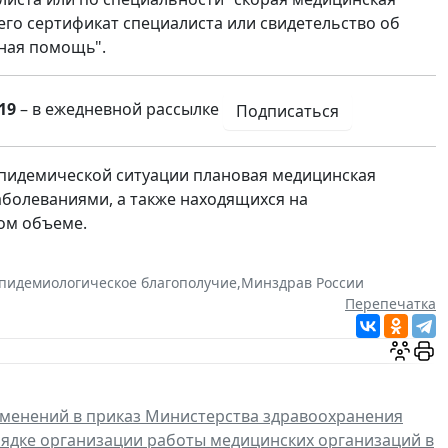
о сертификат специалиста или свидетельство об
жная помощь".
19
– в ежедневной рассылке
Подписаться
 эпидемической ситуации плановая медицинская
болеваниями, а также находящихся на
ом объеме.
пидемиологическое благополучие
,
Минздрав России
Перепечатка
зменений в приказ Министерства здравоохранения
рядке организации работы медицинских организаций в