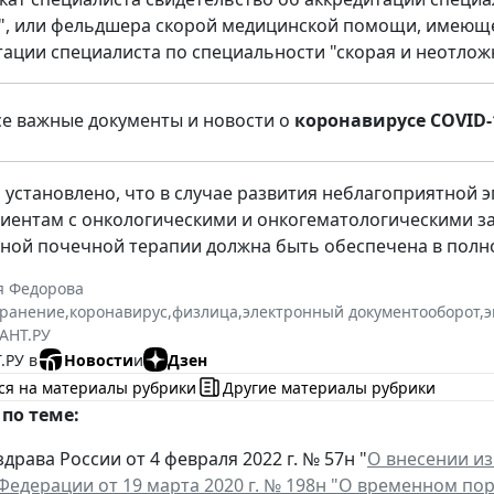
, или фельдшера скорой медицинской помощи, имеющег
тации специалиста по специальности "скорая и неотло
се важные документы и новости о
коронавирусе COVID-
м установлено, что в случае развития неблагоприятной
ентам с онкологическими и онкогематологическими за
ной почечной терапии должна быть обеспечена в полн
я Федорова
хранение
,
коронавирус
,
физлица
,
электронный документооборот
,
э
АНТ.РУ
.РУ в
Новости
и
Дзен
ся на материалы рубрики
Другие материалы рубрики
по теме:
рава России от 4 февраля 2022 г. № 57н "
О внесении и
Федерации от 19 марта 2020 г. № 198н "О временном по