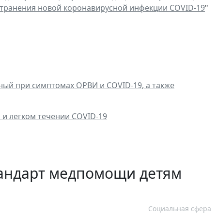
странения новой коронавирусной инфекции COVID-19
"
ный при симптомах ОРВИ и COVID-19, а также
 и легком течении COVID-19
тандарт медпомощи детям
Социальная сфера