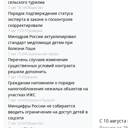
сельского туризма
7 авг 16:18
Общество
Порядок подтверждения статуса
эксперта в законе о госконтроле
скорректировали
7 авг 15:57
Проверки
Минздрав России актуализировал
стандарт медпомощи детям при
болезни Гоше
7 авг 15:34
Социальная сфера
Перечень случаев изменения
существенных условий контракта
решили дополнить
7 авг 15:02
Бизнес
Гражданам напомнили о порядке
налогообложения нежилых объектов на
участках ИЖС
7 авг 14:45
Налоги и бухучет
Минцифры России не собирается
вводить ограничения на доступ детей в
соцсети
С 10 август
7 авг 14:20
Общество
России от 26