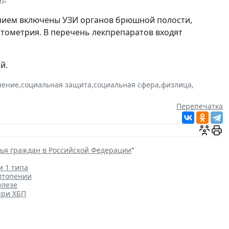
ением включены УЗИ органов брюшной полости,
итометрия. В перечень лекпрепаратов входят
й.
нение
,
социальная защита
,
социальная сфера
,
физлица
,
Перепечатка
вья граждан в Российской Федерации
"
и 1 типа
итопении
улезе
при ХБП