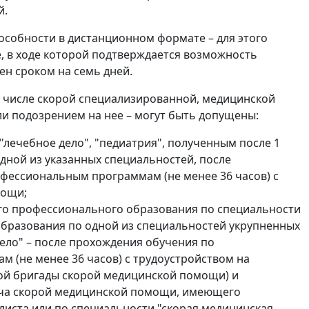
й.
особности в дистанционном формате – для этого
, в ходе которой подтверждается возможность
н сроком на семь дней.
м числе скорой специализированной, медицинской
и подозрением на нее – могут быть допущены:
лечебное дело", "педиатрия", полученным после 1
дной из указанных специальностей, после
ессиональным программам (не менее 36 часов) с
мощи;
его профессионального образования по специальности
образования по одной из специальностей укрупненных
дело" – после прохождения обучения по
(не менее 36 часов) с трудоустройством на
ной бригады скорой медицинской помощи) и
ача скорой медицинской помощи, имеющего
листа или по специальности "скорая медицинская