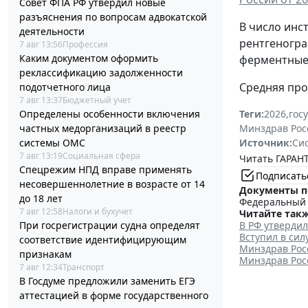
Совет ФПА РФ утвердил новые
разъяснения по вопросам адвокатской
В число инс
деятельности
рентгеногра
7 авг 13:56
Профессия
Каким документом оформить
ферментные 
реклассификацию задолженности
Средняя про
подотчетного лица
7 авг 13:37
Бюджетный учет
Определены особенности включения
Теги:
2026
,
гос
частных медорганизаций в реестр
Минздрав Рос
системы ОМС
Источник:
Си
7 авг 13:19
Социальная сфера
Читать ГАРАНТ
Спецрежим НПД вправе применять
Подписать
несовершеннолетние в возрасте от 14
Документы п
до 18 лет
Федеральный з
7 авг 12:58
Налоги и бухучет
Читайте такж
При госрегистрации судна определят
В РФ утверди
Вступил в си
соответствие идентифицирующим
Минздрав Рос
признакам
Минздрав Рос
7 авг 12:34
Транспорт
В Госдуме предложили заменить ЕГЭ
аттестацией в форме государственного