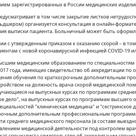
ием зарегистрированных в России медицинских издели
едусматривает в том числе закрытие листков нетрудосп
ьдшером) организуется консультация в онлайн-формате
ия выписки пациента. Больничный может быть оформле
вии с утвержденным приказом к оказанию скорой – в то
ентам с новой коронавирусной инфекцией COVID-19 ил
высшим медицинским образованием по специальностям "
2017 года, имеющих свидетельство об аккредитации по о
ения обучения по краткосрочным дополнительным проф
тройством на должность врача скорой медицинской по
бучающиеся на выпускных курсах по программам средн
ое дело", на выпускных курсах по программам высшего 
пециальностей "клиническая медицина" и "сестринское 
рочным дополнительным профессиональным программам 
ти среднего медицинского персонала (в составе выезд
влением медицинской деятельности под контролем вр
кат специалиста свидетельство об аккредитации специа