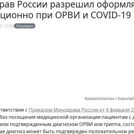
рав России разрешил оформл
нционно при ОРВИ и COVID-19
2 12:50
Популярно
NataliaVarlamova / Depositp
ответствии с
Приказом Минздрава России от 4 февраля 20
ез посещения медицинской организации пациентам с 
или подтвержденным диагнозом ОРВИ или гриппа, состо
ае диагноз может быть подтвержден положительном ре