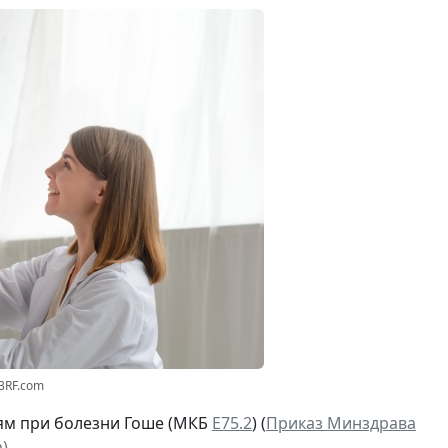
23RF.com
ям при болезни Гоше (МКБ
Е75.2
) (
Приказ Минздрава
)
.