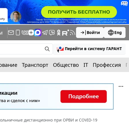
м
Войти
Eng
Перейти в систему ГАРАНТ
ование
Транспорт
Общество
IT
Профессия
П
ольничные дистанционно при ОРВИ и COVID-19