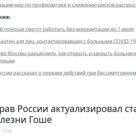
зации мер по профилактике и снижению рисков распро
кже:
й помощи смогут работать без аккредитации до 1 июля
антин для лиц, контактировавших с больными COVID-19
во Москвы разъяснило, как открыть и закрыть больнич
 лицам
ссии рассказал о порядке действий при бессимптомном
рав России актуализировал с
олезни Гоше
 15:34