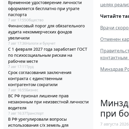
Временное удостоверение личности
целях реали
оформляется бесплатно при утрате
паспорта
Читайте та
7 авг 17:55
Общество
Финансовый порог для обязательного
Врачи скоро
аудита некоммерческих фондов
увеличили
Отменен кар
7 авг 17:36
Налоги и бухучет
С 1 февраля 2027 года заработает ГОСТ
Правительст
по психосоциальным рискам на
контактным
рабочем месте
7 авг 17:11
Труд
Минздрав Ро
Срок согласования заключения
контракта с единственным
контрагентом сократили
7 авг 16:55
Бизнес
ВС РФ признал лишение прав
Минзд
незаконным при неизвестной личности
водителя
при б
7 авг 16:37
Транспорт
В РФ урегулировали вопросы
7 августа 2026
использования с/х земель для