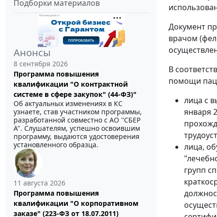
Подборки материалов
использован
Документ пр
врачом (фел
осуществлен
Анонсы
8 сентября 2026
В соответст
Программа повышения
помощи паци
квалификации "О контрактной
системе в сфере закупок" (44-ФЗ)"
лица с 
Об актуальных изменениях в КС
января 
узнаете, став участником программы,
разработанной совместно с АО ''СБЕР
прохожд
А". Слушателям, успешно освоившим
трудоус
программу, выдаются удостоверения
установленного образца.
лица, о
"лечебн
групп с
краткос
11 августа 2026
должнос
Программа повышения
квалификации "О корпоративном
осущест
заказе" (223-ФЗ от 18.07.2011)
сертифи