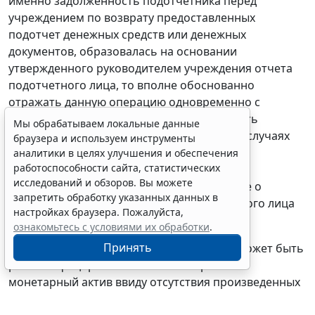
именно задолженность подотчетника перед
учреждением
по возврату
предоставленных
подотчет денежных средств или денежных
документов, образовалась
на основании
утвержденного руководителем учреждения отчета
подотчетного лица, то вполне обоснованно
отражать данную операцию
одновременно
с
признанием расходов подотчетника, то есть
Мы обрабатываем локальные данные
согласно
Отчету (
ф. 0504520
). В отдельных случаях
браузера и используем инструменты
задолженность подотчетного лица может
аналитики в целях улучшения и обеспечения
работоспособности сайта, статистических
сформироваться согласно утвержденному
исследований и обзоров. Вы можете
Авансовому отчету
(
ф. 0504505
).
Подробнее о
запретить обработку указанных данных в
применении Отчета о расходах подотчетного лица
настройках браузера. Пожалуйста,
(
ф. 0504520
) см.
здесь
.
ознакомьтесь с условиями их обработки
.
Принять
Вместе с тем задолженность сотрудника может быть
реклассифицирована из немонетарного в
монетарный актив ввиду отсутствия произведенных
расходов. Например, суммы под отчет выданы, но