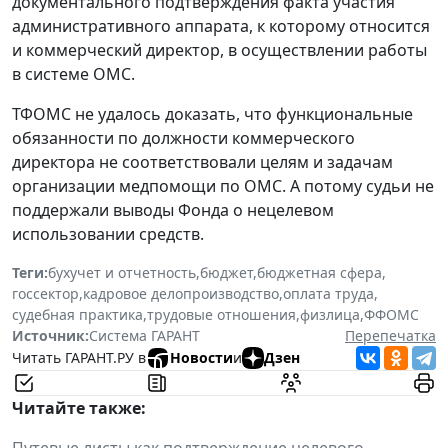
документального подтверждения факта участия
административного аппарата, к которому относится
и коммерческий директор, в осуществлении работы
в системе ОМС.
ТФОМС не удалось доказать, что функциональные
обязанности по должности коммерческого
директора не соответствовали целям и задачам
организации медпомощи по ОМС. А потому судьи не
поддержали выводы Фонда о нецелевом
использовании средств.
Теги:
бухучет и отчетность
,
бюджет
,
бюджетная сфера
,
госсектор
,
кадровое делопроизводство
,
оплата труда
,
судебная практика
,
трудовые отношения
,
физлица
,
ФФОМС
Источник:
Система ГАРАНТ
Перепечатка
Читать ГАРАНТ.РУ в
Новости
и
Дзен
Читайте также:
Путевые листы как подтверждение целевого