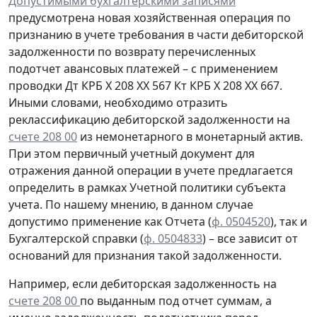
Допустимыми бухгалтерскими записями
предусмотрена
новая
хозяйственная операция по
признанию
в учете
требования
в части дебиторской
задолженности
по возврату
перечисленных
подотчет авансовых платежей – с применением
проводки
Дт
КРБ Х 208 ХХ 567
Кт
КРБ Х 208 ХХ 667.
Иными словами, необходимо отразить
реклассификацию дебиторской задолженности на
счете 208 00
из немонетарного в монетарный актив.
При этом первичный учетный документ для
отражения данной операции в учете предлагается
определить в рамках Учетной политики субъекта
учета. По нашему мнению, в данном случае
допустимо применение как Отчета (
ф. 0504520
), так и
Бухгалтерской справки
(
ф. 0504833
) – все зависит от
оснований для признания такой задолженности.
Например, если дебиторская задолженность на
счете 208 00
по выданным под отчет суммам, а