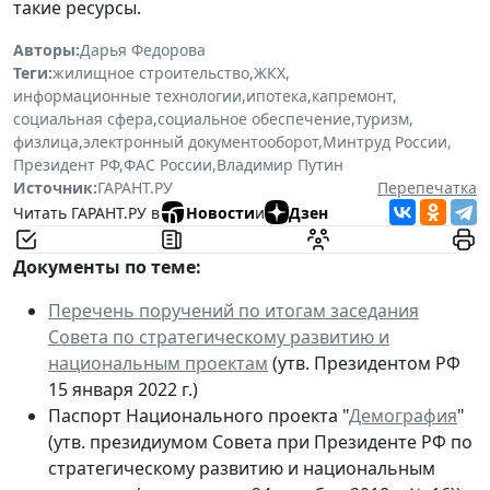
такие ресурсы.
Авторы:
Дарья Федорова
Теги:
жилищное строительство
,
ЖКХ
,
информационные технологии
,
ипотека
,
капремонт
,
социальная сфера
,
социальное обеспечение
,
туризм
,
физлица
,
электронный документооборот
,
Минтруд России
,
Президент РФ
,
ФАС России
,
Владимир Путин
Источник:
ГАРАНТ.РУ
Перепечатка
Читать ГАРАНТ.РУ в
Новости
и
Дзен
Документы по теме:
Перечень поручений по итогам заседания
Совета по стратегическому развитию и
национальным проектам
(утв. Президентом РФ
15 января 2022 г.)
Паспорт Национального проекта "
Демография
"
(утв. президиумом Совета при Президенте РФ по
стратегическому развитию и национальным