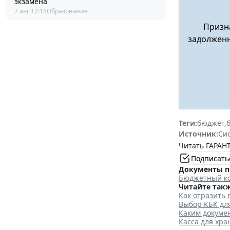
экзамена
7 авг 12:15
Образование
Призна
задолженн
Теги:
бюджет
,
Источник:
Си
Читать ГАРАНТ
Подписать
Документы п
Бюджетный ко
Читайте такж
Как отразить
Выбор КБК дл
Каким докуме
Касса для хр