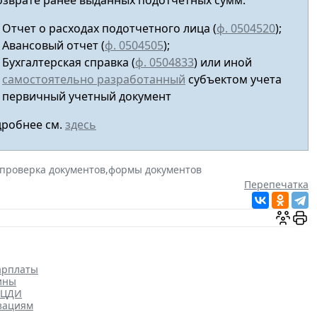
озврате ранее выданных подотчетных сумм:
Отчет о расходах подотчетного лица (
ф. 0504520
);
Авансовый отчет
(
ф. 0504505
);
Бухгалтерская справка (
ф. 0504833
) или иной
самостоятельно разработанный
субъектом учета
первичный учетный документ
робнее см.
здесь
проверка документов
,
формы документов
Перепечатка
арплаты
ины
ОЦДИ
зациям