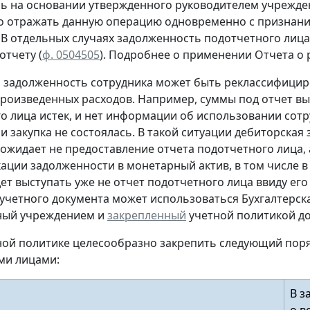
сь
на основании утвержденного руководителем учрежден
о отражать данную операцию
одновременно
с признани
. В отдельных случаях задолженность подотчетного ли
 отчету
(
ф. 0504505
).
Подробнее о применении Отчета о р
м задолженность сотрудника может быть реклассифицир
произведенных расходов. Например, суммы под отчет вы
о лица истек, и нет информации об использовании сот
и закупка не состоялась. В такой ситуации дебиторская
ожидает не предоставление отчета подотчетного лица, а
ации задолженности в монетарный актив, в том числе в
дет выступать уже не отчет подотчетного лица ввиду его
учетного документа
может использоваться Бухгалтерска
ный учреждением и
закрепленный
учетной политикой до
тной политике целесообразно закрепить следующий пор
ми лицами:
В з