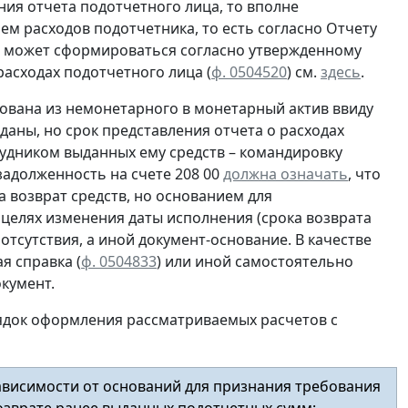
ия отчета подотчетного лица, то вполне
ем расходов подотчетника, то есть согласно
Отчету
ца может сформироваться согласно утвержденному
асходах подотчетного лица (
ф. 0504520
) см.
здесь
.
ована из немонетарного в монетарный актив ввиду
даны, но срок представления отчета о расходах
рудником выданных ему средств – командировку
 задолженность на счете 208 00
должна означать
, что
 возврат средств, но основанием для
 целях изменения даты исполнения (срока возврата
 отсутствия, а иной документ-основание. В качестве
я справка (
ф. 0504833
) или иной
самостоятельно
кумент.
ядок оформления рассматриваемых расчетов с
ависимости от оснований для признания требования