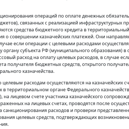
нкционирования операций по оплате денежных обязатель
джетов), связанных с реализацией инфраструктурных п
яются средства бюджетного кредита в территориальный
я о совершении казначейских платежей. Они направляю
случае если операции с целевыми расходами осуществля
 органу субъекта РФ (муниципального образования) в о
ассовый расход на оплату целевых расходов, в случае е
ета получателя бюджетных средств, открытого получате
рального казначейства.
 целевым расходам осуществляются на казначейских сче
 в территориальном органе Федерального казначейства
), на лицевом счете участника казначейского сопровож
траженных на лицевых счетах, проводятся после осущ
а санкционирования расходов и проверки представленн
вания целевых средств, подтверждающих возникновени
ния.