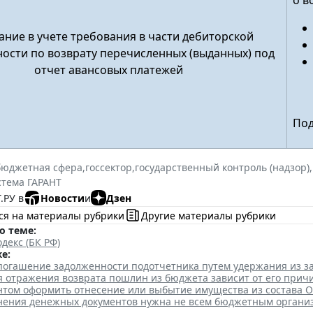
о в
ние в учете требования в части дебиторской
ости по возврату перечисленных (выданных) под
отчет авансовых платежей
Под
бюджетная сфера
,
госсектор
,
государственный контроль (надзор)
,
стема ГАРАНТ
.РУ в
Новости
и
Дзен
ся на материалы рубрики
Другие материалы рубрики
о теме:
декс (БК РФ)
е:
 погашение задолженности подотчетника путем удержания из з
я отражения возврата пошлин из бюджета зависит от его прич
нтом оформить отнесение или выбытие имущества из состава 
анения денежных документов нужна не всем бюджетным органи