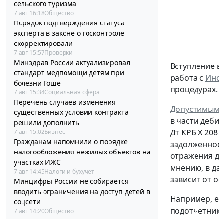
сельского туризма
7 авг 16:18
Общество
Порядок подтверждения статуса
эксперта в законе о госконтроле
скорректировали
7 авг 15:57
Проверки
Минздрав России актуализировал
Вступление 
стандарт медпомощи детям при
работа с
Инс
болезни Гоше
процедурах.
7 авг 15:34
Социальная сфера
Перечень случаев изменения
Допустимым
существенных условий контракта
в части деб
решили дополнить
Дт
КРБ Х 208
7 авг 15:02
Бизнес
Гражданам напомнили о порядке
задолженно
налогообложения нежилых объектов на
отражения д
участках ИЖС
мнению, в д
7 авг 14:45
Налоги и бухучет
зависит от 
Минцифры России не собирается
вводить ограничения на доступ детей в
Например, е
соцсети
подотчетни
7 авг 14:20
Общество