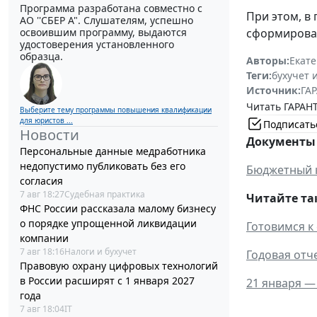
Программа разработана совместно с
При этом, в
АО ''СБЕР А". Слушателям, успешно
освоившим программу, выдаются
сформирован
удостоверения установленного
образца.
Авторы:
Екат
Теги:
бухучет 
Источник:
ГАР
Читать ГАРАНТ
Выберите тему программы повышения квалификации
для юристов ...
Подписать
Новости
Документы 
Персональные данные медработника
недопустимо публиковать без его
Бюджетный 
согласия
7 авг 18:27
Судебная практика
Читайте та
ФНС России рассказала малому бизнесу
о порядке упрощенной ликвидации
Готовимся к
компании
7 авг 18:16
Налоги и бухучет
Годовая отч
Правовую охрану цифровых технологий
в России расширят с 1 января 2027
21 января —
года
7 авг 18:04
IT