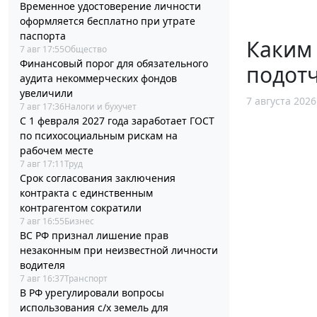
Временное удостоверение личности
оформляется бесплатно при утрате
паспорта
Каким
7 авг 17:55
Общество
Финансовый порог для обязательного
подотч
аудита некоммерческих фондов
увеличили
7 августа 2026
7 авг 17:36
Налоги и бухучет
С 1 февраля 2027 года заработает ГОСТ
по психосоциальным рискам на
рабочем месте
7 авг 17:11
Труд
Срок согласования заключения
контракта с единственным
контрагентом сократили
7 авг 16:55
Бизнес
ВС РФ признал лишение прав
незаконным при неизвестной личности
водителя
7 авг 16:37
Транспорт
В РФ урегулировали вопросы
использования с/х земель для