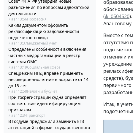
Совет ФПА РФ утвердил новые
образовала
разъяснения по вопросам адвокатской
обоснованн
деятельности
(
ф. 0504520
)
7 авг 13:56
Профессия
Авансовому
Каким документом оформить
реклассификацию задолженности
Вместе с те
подотчетного лица
отсутствия 
7 авг 13:37
Бюджетный учет
Определены особенности включения
подотчетног
частных медорганизаций в реестр
отменили ил
системы ОМС
учреждение 
7 авг 13:19
Социальная сфера
реклассифик
Спецрежим НПД вправе применять
средств), бу
несовершеннолетние в возрасте от 14
первичного 
до 18 лет
7 авг 12:58
Налоги и бухучет
разработан
При госрегистрации судна определят
соответствие идентифицирующим
Итак, в уче
признакам
подотчетны
7 авг 12:34
Транспорт
В Госдуме предложили заменить ЕГЭ
аттестацией в форме государственного