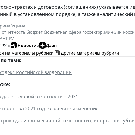
 госконтрактах и договорах (соглашениях) указывается 
ный в установленном порядке, а также аналитический 
ерина Уцына
и отчетность
,
бюджет
,
бюджетная сфера
,
госсектор
,
Минфин Росси
АНТ.РУ
.РУ в
Новости
и
Дзен
ся на материалы рубрики
Другие материалы рубрики
по теме:
кодекс Российской Федерации
кже:
 сдаче годовой отчетности – 2021
етность за 2021 год: ключевые изменения
 срок сдачи ежемесячной отчетности финорганов субъе