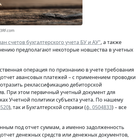
23RF.com
ан счетов бухгалтерского учета БУ и АУ"
, а также
нению предполагают некоторые новшества в учетных
ственная операция по
признанию
в учете
требования
отчет авансовых платежей – с применением проводки
о отразить реклассификацию дебиторской
в. При этом первичный учетный документ для
ках Учетной политики субъекта учета. По нашему
4520
), так и Бухгалтерской справки
(
ф. 0504833
) – все
нным под отчет суммам, а именно задолженность
отчет денежных средств или денежных документов,