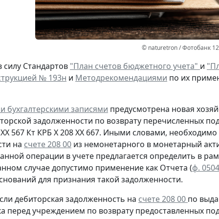
© naturetron / Фотобанк 1
в силу Стандартов
"План счетов бюджетного учета"
и
"Пл
трукцией № 193н
и
Методрекомендациями
по их приме
и бухгалтерскими записями
предусмотрена
новая
хозяй
иторской задолженности
по возврату
перечисленных под
 ХХ 567
Кт
КРБ Х 208 ХХ 667. Иными словами, необходим
сти на
счете 208 00
из немонетарного в монетарный акти
анной операции в учете предлагается определить в рам
анном случае допустимо применение как Отчета (
ф. 050
оснований для признания такой задолженности.
сли дебиторская задолженность на
счете 208 00
по выда
ка перед учреждением
по возврату
предоставленных под