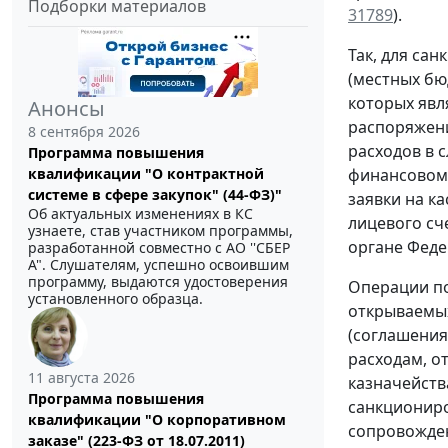
Подборки материалов
31789
).
Так, для са
(местных бю
которых явл
Анонсы
распоряжени
8 сентября 2026
расходов в 
Программа повышения
квалификации "О контрактной
финансовому
системе в сфере закупок" (44-ФЗ)"
заявки на к
Об актуальных изменениях в КС
лицевого сч
узнаете, став участником программы,
органе Феде
разработанной совместно с АО ''СБЕР
А". Слушателям, успешно освоившим
программу, выдаются удостоверения
Операции по
установленного образца.
открываемых
(соглашения
расходам, о
11 августа 2026
казначейств
Программа повышения
санкциониро
квалификации "О корпоративном
сопровожде
заказе" (223-ФЗ от 18.07.2011)