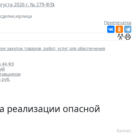
густа 2026 г. № 279-ФЗ
).
 сделки
,
юрлица
Перепечатка
ре закупок товаров, работ, услуг для обеспечения
о 44-ФЗ
ций
ставщиком
 руб.
а реализации опасной
Бизнес