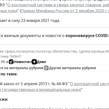
ФЗ "
О контрактной системе в сфере закупок товаров, ра
ных нужд
" (
Приказ Минфина России от 2 декабря 2020 г.
ает в силу 23 января 2021 года.
е важные документы и новости о
коронавирусе COVID-
ая сфера
,
госзакупки
,
госсектор
,
обязательства, сделки
,
юрлица
,
М
стема ГАРАНТ
.РУ в
Новости
и
Дзен
ся на материалы рубрики
Другие материалы рубрики
по теме:
закон от 5 апреля 2013 г. № 44-ФЗ "
О контрактной систе
 государственных и муниципальных нужд
"
кже:
я изменятся требования к банкам, выдающим банковски