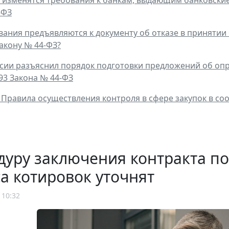
-ФЗ
вания предъявляются к документу об отказе в приняти
Закону № 44-ФЗ?
ии разъяснил порядок подготовки предложений об опр
т. 93 Закона № 44-ФЗ
Правила осуществления контроля в сфере закупок в соо
уру заключения контракта по
а котировок уточнят
 10:32