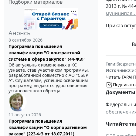
Подборки материалов
2013 г. № 44-
муниципаль
Приказ вступ
Анонсы
8 сентября 2026
Вс
Программа повышения
квалификации "О контрактной
системе в сфере закупок" (44-ФЗ)"
Теги:
бюджетн
Об актуальных изменениях в КС
узнаете, став участником программы,
Источник:
Си
разработанной совместно с АО ''СБЕР
Читать ГАРАНТ
А". Слушателям, успешно освоившим
Подписать
программу, выдаются удостоверения
установленного образца.
Документы 
Федеральный 
обеспечения
11 августа 2026
Программа повышения
Читайте та
квалификации "О корпоративном
заказе" (223-ФЗ от 18.07.2011)
С 29 декабр