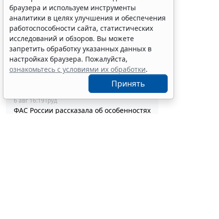
медпомощи при преждевременном
браузера и используем инструменты
половом развитии
аналитики в целях улучшения и обеспечения
6 авг 17:02
Социальная сфера
работоспособности сайта, статистических
Выборочные рубки леса для
исследований и обзоров. Вы можете
строительства рекреационных
запретить обработку указанных данных в
объектов запретили
настройках браузера. Пожалуйста,
6 авг 16:41
Общество
ознакомьтесь с условиями их обработки
.
Сервис автоматического
аннулирования патентов за неуплату
Принять
запустят с 10 августа
6 авг 16:19
Труд
ФАС России рассказала об особенностях
внеплановых проверок заказчиков по
44-ФЗ
6 авг 16:00
Проверки
Процедуру приостановки или запрета
реализации опасной продукции
оптимизируют
6 авг 15:39
Бизнес
ФНС России планирует урегулировать
экстерриториальный порядок
Установлен 
рассмотрения жалоб