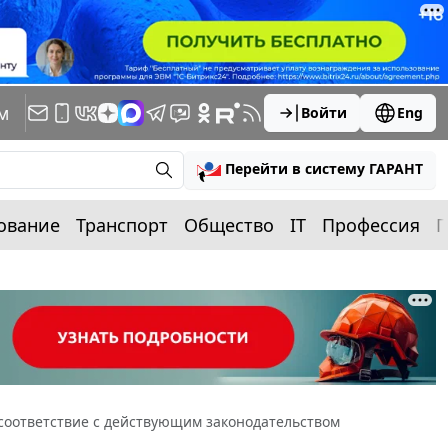
м
Войти
Eng
Перейти в систему ГАРАНТ
ование
Транспорт
Общество
IT
Профессия
П
соответствие с действующим законодательством