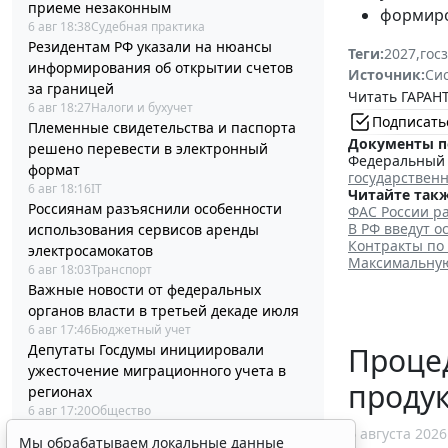
приеме незаконным
формиро
6 авг 18:38
Судебная практика
Резидентам РФ указали на нюансы
Теги:
2027
,
гос
информирования об открытии счетов
Источник:
Си
за границей
Читать ГАРАНТ
6 авг 18:27
Налоги и бухучет
Подписать
Племенные свидетельства и паспорта
Документы п
решено перевести в электронный
Федеральный з
формат
государствен
6 авг 18:16
IT
Читайте такж
Россиянам разъяснили особенности
ФАС России ра
В РФ введут о
использования сервисов аренды
Контракты по
электросамокатов
Максимальную 
6 авг 18:03
Транспорт
Важные новости от федеральных
органов власти в третьей декаде июля
6 авг 17:46
Бюджетный учет
Процед
Депутаты Госдумы инициировали
ужесточение миграционного учета в
проду
регионах
6 авг 17:20
Общество
Минздрав России обновил стандарт
6 августа 2026
Мы обрабатываем локальные данные