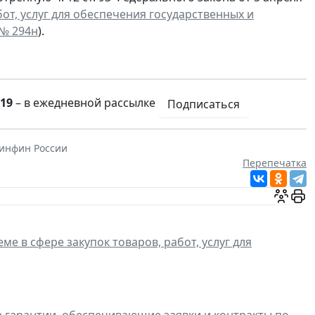
бот, услуг для обеспечения государственных и
 № 294н
).
19
– в ежедневной рассылке
Подписаться
инфин России
Перепечатка
ме в сфере закупок товаров, работ, услуг для
е гарантии, обеспечивающие заявки и контракты по