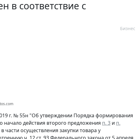
 в соответствие с
Бизнес
tos.com
019 г. № 55н "Об утверждении Порядка формирования
но начало действия второго предложения
п. 3
и
п.
 части осуществления закупки товара у
ренную ч. 12 ст. 93 Федерального закона от 5 апреля