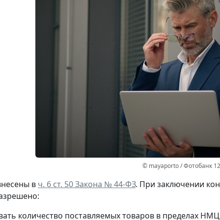
© mayaporto / Фотобанк 1
внесены в
ч. 6 ст. 50 Закона № 44-ФЗ
. При заключении ко
азрешено:
вать количество поставляемых товаров в пределах НМЦ