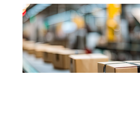
© pannee99 / Фотобанк 12
единый порядок приостановки (запрета) реализации оп