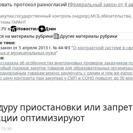
вать протокол разногласий (
Федеральный закон от 4 ав
закупки
,
государственный контроль (надзор)
,
МСБ
,
обязательства,
стема ГАРАНТ
.РУ в
Новости
и
Дзен
ся на материалы рубрики
Другие материалы рубрики
о теме:
акон от 5 апреля 2013 г. № 44-ФЗ "
О контрактной системе в сфе
ных и муниципальных нужд
"
е:
ссказала об особенностях внеплановых проверок заказчиков п
собый порядок закупок товаров для образовательных организа
 однородным товарам можно заключать с одним и тем же едпо
цену контракта при закупках у СМП и СОНО повысят до 30 млн
уру приостановки или запрет
кции оптимизируют
 15:39