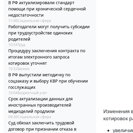
В РФ актуализировали стандарт
помощи при хронической сердечной
недостаточности
11:40
Социальная сфера
Работодатели могут получить субсидии
при трудоустройстве одиноких
родителей
10:54
Труд
Процедуру заключения контракта по
итогам электронного запроса
котировок уточнят
10:32
Бизнес
В РФ выпустили методичку по
соцзаказу и выбору КВР при обучении
госслужащих
10:04
Бюджетный учет
Срок актуализации данных для
иностранных производителей
Изменения 
медизделий продлили
09:30
Социальная сфера
котировок р
Суд обязал заключить трудовой
договор при признании отказа в
увеличи