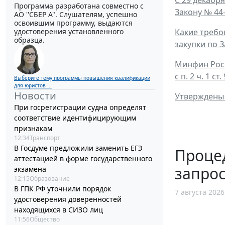
Программа разработана совместно с
Закону № 44
АО ''СБЕР А". Слушателям, успешно
освоившим программу, выдаются
Какие требо
удостоверения установленного
образца.
закупки по 
Минфин Росс
с п. 2 ч. 1 с
Выберите тему программы повышения квалификации
для юристов ...
Новости
Утверждены 
При госрегистрации судна определят
соответствие идентифицирующим
признакам
12:34
Транспорт
В Госдуме предложили заменить ЕГЭ
Процед
аттестацией в форме государственного
запрос
экзамена
12:15
Образование
В ГПК РФ уточнили порядок
7 августа 2026
удостоверения доверенностей
находящихся в СИЗО лиц
11:56
Общество