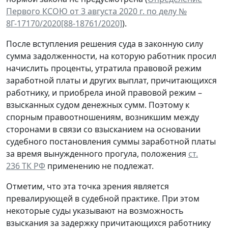
Первого КСОЮ от 3 августа 2020 г. по делу №
8Г-17170/2020[88-18761/2020]
).
После вступления решения суда в законную силу
сумма задолженности, на которую работник просил
начислить проценты, утратила правовой режим
заработной платы и других выплат, причитающихся
работнику, и приобрела иной правовой режим –
взысканных судом денежных сумм. Поэтому к
спорным правоотношениям, возникшим между
сторонами в связи со взысканием на основании
судебного постановления суммы заработной платы
за время вынужденного прогула, положения
ст.
236 ТК РФ
применению не подлежат.
Отметим, что эта точка зрения является
превалирующей в судебной практике. При этом
некоторые суды указывают на возможность
взыскания за задержку причитающихся работнику