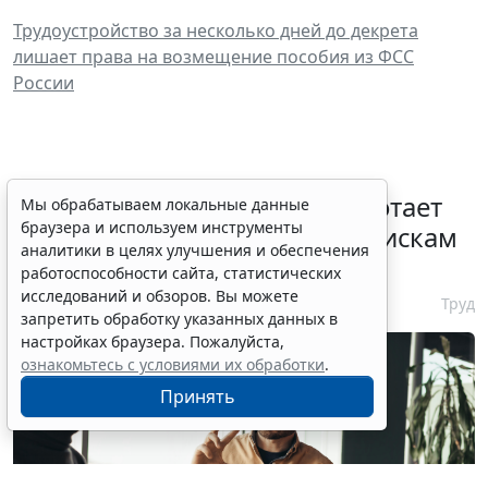
Трудоустройство за несколько дней до декрета
лишает права на возмещение пособия из ФСС
России
С 1 февраля 2027 года заработает
Мы обрабатываем локальные данные
браузера и используем инструменты
ГОСТ по психосоциальным рискам
аналитики в целях улучшения и обеспечения
на рабочем месте
работоспособности сайта, статистических
исследований и обзоров. Вы можете
7 августа 2026 17:11
Труд
запретить обработку указанных данных в
настройках браузера. Пожалуйста,
ознакомьтесь с условиями их обработки
.
Принять