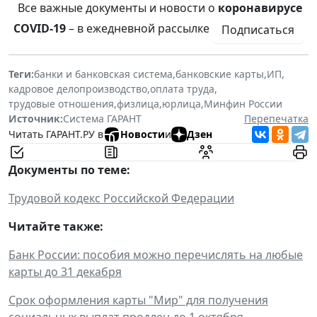
Все важные документы и новости о
коронавирусе
COVID-19
– в ежедневной рассылке
Подписаться
Теги:
банки и банковская система
,
банковские карты
,
ИП
,
кадровое делопроизводство
,
оплата труда
,
трудовые отношения
,
физлица
,
юрлица
,
Минфин России
Источник:
Система ГАРАНТ
Перепечатка
Читать ГАРАНТ.РУ в
Новости
и
Дзен
Документы по теме:
Трудовой кодекс Российской Федерации
Читайте также:
Банк России: пособия можно перечислять на любые
карты до 31 декабря
Срок оформления карты "Мир" для получения
социальных выплат продлен до 1 октября