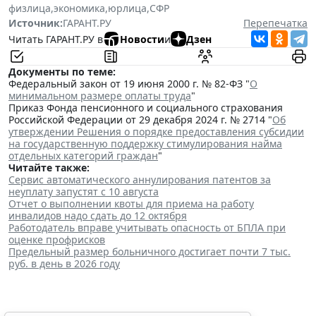
физлица
,
экономика
,
юрлица
,
СФР
Источник:
ГАРАНТ.РУ
Перепечатка
Читать ГАРАНТ.РУ в
Новости
и
Дзен
Документы по теме:
Федеральный закон от 19 июня 2000 г. № 82-ФЗ "
О
минимальном размере оплаты труда
"
Приказ Фонда пенсионного и социального страхования
Российской Федерации от 29 декабря 2024 г. № 2714 "
Об
утверждении Решения о порядке предоставления субсидии
на государственную поддержку стимулирования найма
отдельных категорий граждан
"
Читайте также:
Сервис автоматического аннулирования патентов за
неуплату запустят с 10 августа
Отчет о выполнении квоты для приема на работу
инвалидов надо сдать до 12 октября
Работодатель вправе учитывать опасность от БПЛА при
оценке профрисков
Предельный размер больничного достигает почти 7 тыс.
руб. в день в 2026 году