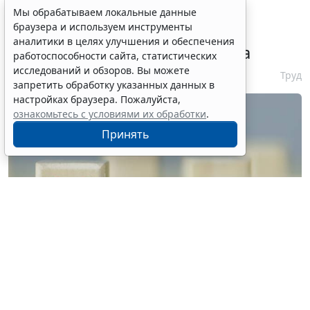
Сервис автоматического
Мы обрабатываем локальные данные
браузера и используем инструменты
аннулирования патентов за
аналитики в целях улучшения и обеспечения
неуплату запустят с 10 августа
работоспособности сайта, статистических
исследований и обзоров. Вы можете
6 августа 2026 16:19
Труд
запретить обработку указанных данных в
настройках браузера. Пожалуйста,
ознакомьтесь с условиями их обработки
.
Принять
© vrvirus / Фотобанк 123RF.com
Решение о признании их недействительными в