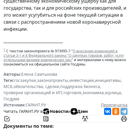
существенному экономическому ущербу как для
государства, так и для российских производителей, и
это может усугубиться на фоне текущей ситуации в
связи с распространением новой коронавирусной
инфекции.
_____________________________
1
С текстом законопроекта № 973995-7 "
О внесении изменений в
статьи 3-1 и 8 Федерального закона "О закупках товаров, работ, услуг
отдельными видами юридических лиц
" и материалами к нему можно
ознакомиться на официальном сайте Госдумы.
Авторы:
Елена Самтынова
Теги:
госзакупки
,
законопроекты
,
инвестиции
,
инициативы
,
МСБ
,
обязательства, сделки
,
поддержка бизнеса
,
проверки организаций и ИП
,
торговля
,
экономика
,
юрлица
,
Госдума
Источник:
ГАРАНТ.РУ
Перепечатка
Читать ГАРАНТ.РУ в
Новости
и
Дзен
Документы по теме: