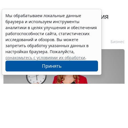
Срок согласования заключения
Мы обрабатываем локальные данные
браузера и используем инструменты
контракта с единственным
аналитики в целях улучшения и обеспечения
контрагентом сократили
работоспособности сайта, статистических
исследований и обзоров. Вы можете
7 августа 2026 16:55
Бизнес
запретить обработку указанных данных в
настройках браузера. Пожалуйста,
ознакомьтесь с условиями их обработки
.
Принять
© astimak / Фотобанк 123RF.com