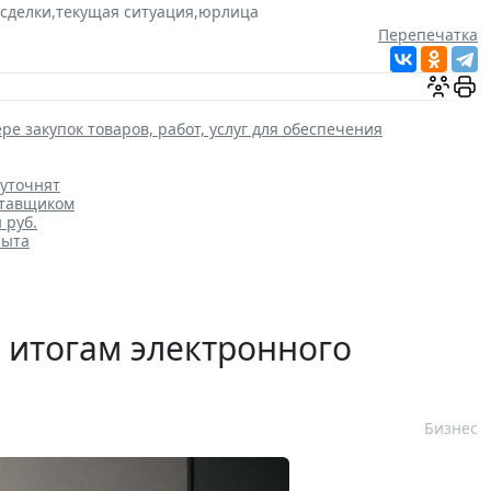
 сделки
,
текущая ситуация
,
юрлица
Перепечатка
ре закупок товаров, работ, услуг для обеспечения
 уточнят
ставщиком
 руб.
пыта
 итогам электронного
Бизнес