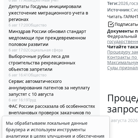
6 авг 17:46
Бюджетный учет
Теги:
2026
,
гос
Депутаты Госдумы инициировали
Источник:
Си
ужесточение миграционного учета в
Читать ГАРАНТ
регионах
Подписать
6 авг 17:20
Общество
Документы п
Минздрав России обновил стандарт
Федеральный з
медпомощи при преждевременном
государствен
половом развитии
Читайте такж
6 авг 17:02
Социальная сфера
Процедуру зак
Выборочные рубки леса для
Контракты по
Максимальную 
строительства рекреационных
Суды признал
объектов запретили
6 авг 16:41
Общество
Сервис автоматического
аннулирования патентов за неуплату
запустят с 10 августа
Процед
6 авг 16:19
Труд
запрос
ФАС России рассказала об особенностях
внеплановых проверок заказчиков по
44-ФЗ
7 августа 2026
Мы обрабатываем локальные данные
6 авг 16:00
Проверки
браузера и используем инструменты
Процедуру приостановки или запрета
аналитики в целях улучшения и обеспечения
реализации опасной продукции