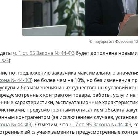
© mayaporto / Фотобанк 1
 даты
ч. 1 ст. 95 Закона № 44-ФЗ
будет дополнена новыми 
9-ФЗ
):
ние по предложению заказчика максимального значения
акона № 44-ФЗ
) не более чем на 10%, но без изменения 
услуги и без изменения иных существенных условий кон
редусмотренных контрактом товара, работы, услуги на т
енные характеристики, эксплуатационные характеристи
ристиками, предусмотренными описанием объекта закуп
енным контрагентом (за исключением случаев, установ
акона № 44-ФЗ
). Отметим, что
ч. 7 ст. 95 Закона № 44-ФЗ
, 
отренных ей случаях заменить предусмотренные контракт