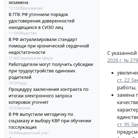
экзамена
12:15
Образование
В ГПК РФ уточнили порядок
удостоверения доверенностей
находящихся в СИЗО лиц
11:56
Общество
В РФ актуализировали стандарт
помощи при хронической сердечной
недостаточности
С указанной
11:40
Социальная сфера
2026 г. № 27
Работодатели могут получить субсидии
при трудоустройстве одиноких
увеличе
родителей
ст. 22 З
10:54
Труд
работы, 
Процедуру заключения контракта по
замена п
итогам электронного запроса
качеств
котировок уточнят
10:32
Бизнес
характе
В РФ выпустили методичку по
единств
соцзаказу и выбору КВР при обучении
ст. 95 З
госслужащих
предусм
10:04
Бюджетный учет