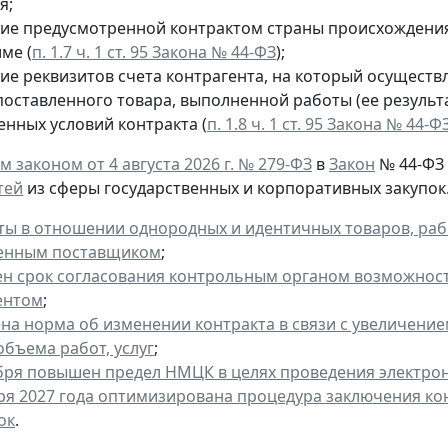
я;
ие предусмотренной контрактом страны происхождения
ме (
п. 1.7 ч. 1 ст. 95 Закона № 44-ФЗ
);
ие реквизитов счета контрагента, на который осуществ
поставленного товара, выполненной работы (ее результа
енных условий контракта (
п. 1.8 ч. 1 ст. 95 Закона № 44-Ф
 законом от 4 августа 2026 г. № 279-ФЗ
в
Закон
№ 44-ФЗ
тей
из сферы государственных и корпоративных закупок. 
ты в отношении однородных и идентичных товаров, рабо
енным поставщиком
;
н срок согласования контрольным органом возможност
ентом
;
на норма об изменении контракта в связи с увеличени
объема работ, услуг
;
ября повышен предел НМЦК в целях проведения электро
аря 2027 года оптимизирована процедура заключения ко
ок
.