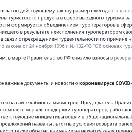
огласно действующему закону размер ежегодного взнос
ны туристского продукта в сфере выездного туризма з
ости формируется объединением туроператоров в сфер
никшего в результате неисполнения туроператором свои
 в связи с прекращением турдеятельности по причине н
о закона от 24 ноября 1996 г. № 132-ФЗ "Об основах ту
им, в марте Правительство РФ снизило взносы
в резерв
е важные документы и новости о
коронавирусе COVID-
тся на сайте кабинета министров, Председатель Прави
 комплекс мер для поддержки туроператоров, работающи
ответствующие инициативы вошли в общенациональный 
 предложений названы льготные условия возврата ране
истр также обратил внимание на нехватку качественно