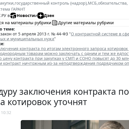
закупки
,
государственный контроль (надзор)
,
МСБ
,
обязательства,
стема ГАРАНТ
.РУ в
Новости
и
Дзен
ся на материалы рубрики
Другие материалы рубрики
о теме:
акон от 5 апреля 2013 г. № 44-ФЗ "
О контрактной системе в сфе
ных и муниципальных нужд
"
е:
лючения контракта по итогам электронного запроса котировок
 однородным товарам можно заключать с одним и тем же едпо
цену контракта при закупках у СМП и СОНО повысят до 30 млн
и контракт ничтожным из-за неподтверждения подрядчиком о
уру заключения контракта по
а котировок уточнят
 10:32