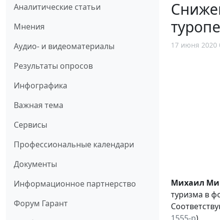
Снижен
Аналитические статьи
туроп
Мнения
17 июня 2020 
Аудио- и видеоматериалы
Результаты опросов
Инфографика
Важная тема
Сервисы
Профессиональные календари
Документы
Михаил Ми
Информационное партнерство
туризма в ф
Форум Гарант
Соответству
1555-р
).