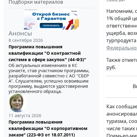
Подборки материалов
Напомним, с
1% общей це
ответственн
Анонсы
ущерба, воз
турпродукта
8 сентября 2026
Программа повышения
Федеральног
квалификации "О контрактной
Также отмет
системе в сфере закупок" (44-ФЗ)"
Об актуальных изменениях в КС
руб.
узнаете, став участником программы,
разработанной совместно с АО ''СБЕР
А". Слушателям, успешно освоившим
Вс
программу, выдаются удостоверения
установленного образца.
Как сообщае
анонсировал
11 августа 2026
туризма, со
Программа повышения
числе таких
квалификации "О корпоративном
заказе" (223-ФЗ от 18.07.2011)
Премьер-мин