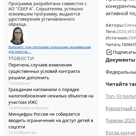
Программа разработана совместно с
конкурентны
АО ''СБЕР А". Слушателям, успешно
активной по
освоившим программу, выдаются
удостоверения установленного
образца.
Авторы:
Елен
Теги:
2020
,
ИП
,
Источник:
ГАР
Читать ГАРАНТ
Выберите тему программы повышения квалификации
Подписать
для юристов ...
Новости
Документы 
Перечень случаев изменения
существенных условий контракта
Федеральный 
решили дополнить
Читайте та
15:02
Бизнес
Гражданам напомнили о порядке
Топ-10 попу
налогообложения нежилых объектов на
участках ИЖС
Курортный с
14:45
Налоги и бухучет
Минцифры России не собирается
Туризм-2020
вводить ограничения на доступ детей в
соцсети
Когда кончи
14:20
Общество