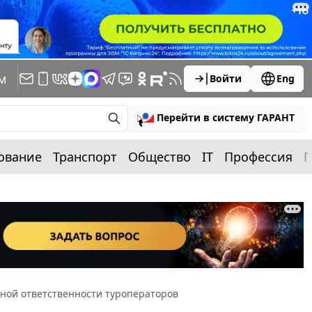
м
Войти
Eng
Перейти в систему ГАРАНТ
ование
Транспорт
Общество
IT
Профессия
П
ной ответственности туроператоров