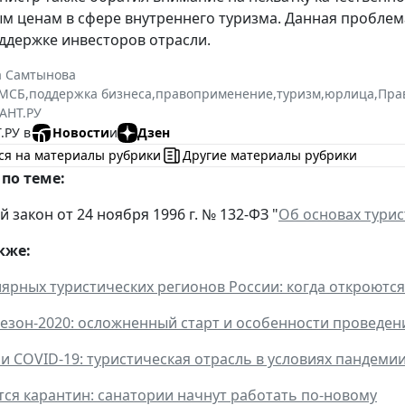
м ценам в сфере внутреннего туризма. Данная проблем
ддержке инвесторов отрасли.
а Самтынова
МСБ
,
поддержка бизнеса
,
правоприменение
,
туризм
,
юрлица
,
Пра
АНТ.РУ
.РУ в
Новости
и
Дзен
ся на материалы рубрики
Другие материалы рубрики
по теме:
закон от 24 ноября 1996 г. № 132-ФЗ "
Об основах турис
кже:
лярных туристических регионов России: когда откроются
езон-2020: осложненный старт и особенности проведен
 и COVID-19: туристическая отрасль в условиях пандемии
тся карантин: санатории начнут работать по-новому