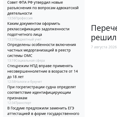
Совет ФПА РФ утвердил новые
разъяснения по вопросам адвокатской
деятельности
13:56
Профессия
Каким документом оформить
Перече
реклассификацию задолженности
решил
подотчетного лица
13:37
Бюджетный учет
Определены особенности включения
7 августа 2026
частных медорганизаций в реестр
системы ОМС
13:19
Социальная сфера
Спецрежим НПД вправе применять
несовершеннолетние в возрасте от 14
до 18 лет
12:58
Налоги и бухучет
При госрегистрации судна определят
соответствие идентифицирующим
признакам
12:34
Транспорт
В Госдуме предложили заменить ЕГЭ
аттестацией в форме государственного