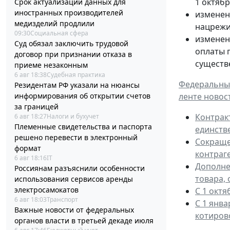
1 октябр
Срок актуализации данных для
иностранных производителей
изменен
медизделий продлили
нацрежи
09:30
Социальная сфера
изменен
Суд обязал заключить трудовой
оплаты 
договор при признании отказа в
существ
приеме незаконным
6 авг 18:38
Судебная практика
Федеральным
Резидентам РФ указали на нюансы
ленте новос
информирования об открытии счетов
за границей
Контрак
6 авг 18:27
Налоги и бухучет
Племенные свидетельства и паспорта
единств
решено перевести в электронный
Сокраще
формат
контраг
6 авг 18:16
IT
Дополне
Россиянам разъяснили особенности
товара, 
использования сервисов аренды
электросамокатов
С 1 окт
6 авг 18:03
Транспорт
С 1 янв
Важные новости от федеральных
котиров
органов власти в третьей декаде июля